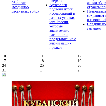
вверх»!
96-летие
акции «Зар
Археологи
Воздушно-
стражем по
подвели итоги
десантных войск
Незамаевц
исследований в
сохраняют 
разных уголках
о героях в
юга России,
Сладкий ко
которые
запущен
значительно
расширили
представление о
жизни наших
предков
10
11
12
17
18
19
24
25
26
31
1
2