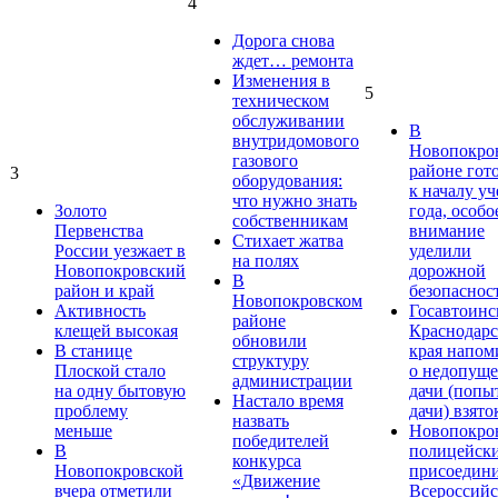
4
Дорога снова
ждет… ремонта
Изменения в
5
техническом
обслуживании
В
внутридомового
Новопокро
газового
районе гот
3
оборудования:
к началу у
что нужно знать
Золото
года, особо
собственникам
Первенства
внимание
Стихает жатва
России уезжает в
уделили
на полях
Новопокровский
дорожной
В
район и край
безопаснос
Новопокровском
Активность
Госавтоинс
районе
клещей высокая
Краснодарс
обновили
В станице
края напом
структуру
Плоской стало
о недопущ
администрации
на одну бытовую
дачи (попы
Настало время
проблему
дачи) взято
назвать
меньше
Новопокро
победителей
В
полицейск
конкурса
Новопокровской
присоедини
«Движение
вчера отметили
Всероссийс