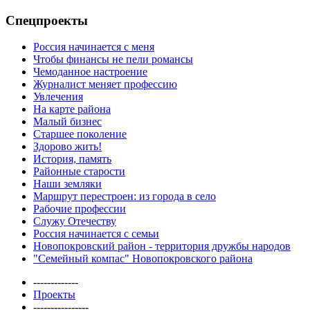
Спецпроекты
Россия начинается с меня
Чтобы финансы не пели романсы
Чемоданное настроение
Журналист меняет профессию
Увлечения
На карте района
Малый бизнес
Старшее поколение
Здорово жить!
История, память
Районные старости
Наши земляки
Маршрут перестроен: из города в село
Рабочие профессии
Служу Отечеству
Россия начинается с семьи
Новопокровский район - территория дружбы народов
"Семейный компас" Новопокровского района
-------------
Проекты
----------------