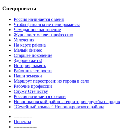
Спецпроекты
Россия начинается с меня
Чтобы финансы не пели романсы
Чемоданное настроение
Журналист меняет профессию
Увлечения
На карте района
Малый бизнес
Старшее поколение
Здорово жить!
История, память
Районные старости
Наши земляки
Маршрут перестроен: из города в село
Рабочие профессии
Служу Отечеству
Россия начинается с семьи
Новопокровский район - территория дружбы народов
"Семейный компас" Новопокровского района
-------------
Проекты
----------------