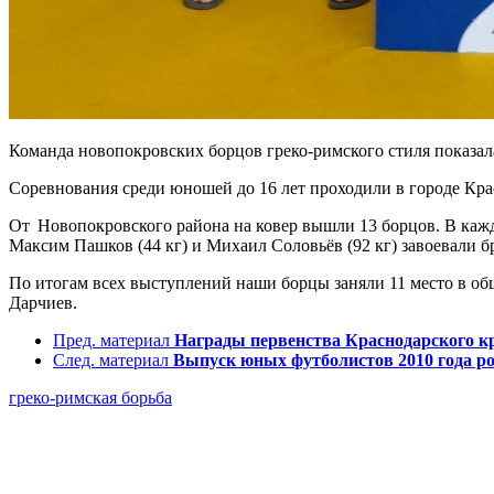
Команда новопокровских борцов греко-римского стиля показал
Соревнования среди юношей до 16 лет проходили в городе Кр
От Новопокровского района на ковер вышли 13 борцов. В кажд
Максим Пашков (44 кг) и Михаил Соловьёв (92 кг) завоевали бр
По итогам всех выступлений наши борцы заняли 11 место в общ
Дарчиев.
Пред. материал
Награды первенства Краснодарского к
След. материал
Выпуск юных футболистов 2010 года р
греко-римская борьба