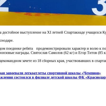
а достойное выступление на XI летней Спартакиаде учащихся К
аснодаре.
ом поединке ребята продемонстрировали характер и волю к поб
онзовые награды. Святослав Самолов (62 кг) и Егор Титов (85 к
екомандном зачете из 18 сборных края, участвовавших в спарта
рая завоевали легкоатлеты спортивной школы «Чемпион»
ождения состоялся в филиале детской школы ФК «Краснодар