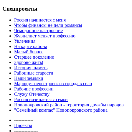
Спецпроекты
Россия начинается с меня
Чтобы финансы не пели романсы
Чемоданное настроение
Журналист меняет профессию
Увлечения
На карте района
Малый бизнес
Старшее поколение
Здорово жить!
История, память
Районные старости
Наши земляки
Маршрут перестроен: из города в село
Рабочие профессии
Служу Отечеству
Россия начинается с семьи
Новопокровский район - территория дружбы народов
"Семейный компас" Новопокровского района
-------------
Проекты
----------------