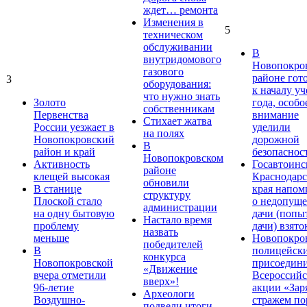
ждет… ремонта
Изменения в
5
техническом
обслуживании
В
внутридомового
Новопокро
газового
районе гот
3
оборудования:
к началу у
что нужно знать
Золото
года, особо
собственникам
Первенства
внимание
Стихает жатва
России уезжает в
уделили
на полях
Новопокровский
дорожной
В
район и край
безопаснос
Новопокровском
Активность
Госавтоинс
районе
клещей высокая
Краснодарс
обновили
В станице
края напом
структуру
Плоской стало
о недопущ
администрации
на одну бытовую
дачи (попы
Настало время
проблему
дачи) взято
назвать
меньше
Новопокро
победителей
В
полицейск
конкурса
Новопокровской
присоедини
«Движение
вчера отметили
Всероссийс
вверх»!
96-летие
акции «Зар
Археологи
Воздушно-
стражем по
подвели итоги