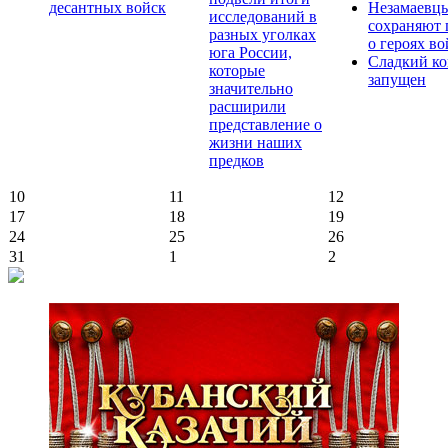
десантных войск
Незамаевц
исследований в
сохраняют 
разных уголках
о героях в
юга России,
Сладкий ко
которые
запущен
значительно
расширили
представление о
жизни наших
предков
10
11
12
17
18
19
24
25
26
31
1
2