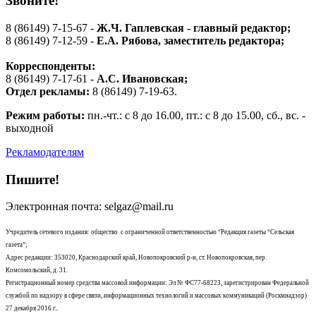
Звоните!
8 (86149) 7-15-67 -
Ж.Ч. Гаплевская - главный редактор;
8 (86149) 7-12-59 -
Е.А. Рябова
, заместитель редактора;
Корреспонденты:
8 (86149) 7-17-61 -
А.С. Ивановская;
Отдел рекламы:
8 (86149) 7-19-63.
Режим работы:
пн.-чт.: с 8 до 16.00, пт.: с 8 до 15.00, сб., вс. -
выходной
Рекламодателям
Пишите!
Электронная почта: selgaz@mail.ru
Учредитель сетевого издания: общество с ограниченной ответственностью “Редакция газеты “Сельская
газета”;
Адрес редакции: 353020, Краснодарский край, Новопокровский р-н, ст. Новопокровская, пер.
Комсомольский, д. 31.
Регистрационный номер средства массовой информации: Эл № ФС77-68223, зарегистрирован Федеральной
службой по надзору в сфере связи, информационных технологий и массовых коммуникаций (Роскмнадзор)
27 декабря 2016 г..