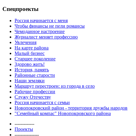
Спецпроекты
Россия начинается с меня
Чтобы финансы не пели романсы
Чемоданное настроение
Журналист меняет профессию
Увлечения
На карте района
Малый бизнес
Старшее поколение
Здорово жить!
История, память
Районные старости
Наши земляки
Маршрут перестроен: из города в село
Рабочие профессии
Служу Отечеству
Россия начинается с семьи
Новопокровский район - территория дружбы народов
"Семейный компас" Новопокровского района
-------------
Проекты
----------------