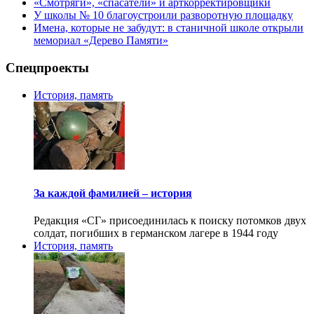
«Смотряги», «спасатели» и арткорректировщики
У школы № 10 благоустроили разворотную площадку
Имена, которые не забудут: в станичной школе открыли
мемориал «Дерево Памяти»
Спецпроекты
История, память
За каждой фамилией – история
Редакция «СГ» присоединилась к поиску потомков двух
солдат, погибших в германском лагере в 1944 году
История, память