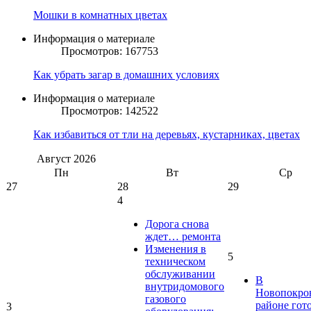
Мошки в комнатных цветах
Информация о материале
Просмотров: 167753
Как убрать загар в домашних условиях
Информация о материале
Просмотров: 142522
Как избавиться от тли на деревьях, кустарниках, цветах
Август
2026
Пн
Вт
Ср
27
28
29
4
Дорога снова
ждет… ремонта
Изменения в
5
техническом
обслуживании
В
внутридомового
Новопокро
газового
районе гот
3