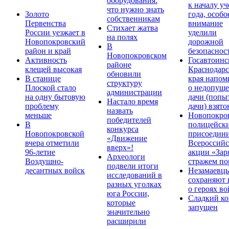
оборудования:
к началу у
что нужно знать
Золото
года, особо
собственникам
Первенства
внимание
Стихает жатва
России уезжает в
уделили
на полях
Новопокровский
дорожной
В
район и край
безопаснос
Новопокровском
Активность
Госавтоинс
районе
клещей высокая
Краснодарс
обновили
В станице
края напом
структуру
Плоской стало
о недопущ
администрации
на одну бытовую
дачи (попы
Настало время
проблему
дачи) взято
назвать
меньше
Новопокро
победителей
В
полицейск
конкурса
Новопокровской
присоедини
«Движение
вчера отметили
Всероссийс
вверх»!
96-летие
акции «Зар
Археологи
Воздушно-
стражем по
подвели итоги
десантных войск
Незамаевц
исследований в
сохраняют 
разных уголках
о героях в
юга России,
Сладкий ко
которые
запущен
значительно
расширили