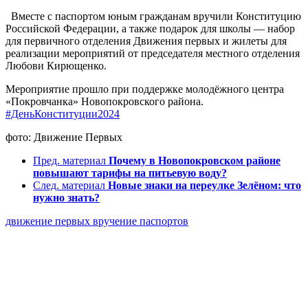
Вместе с паспортом юным гражданам вручили Конституцию
Российской Федерации, а также подарок для школы — набор
для первичного отделения Движения первых и жилеты для
реализации мероприятий от председателя местного отделения
Любови Кирющенко.
Мероприятие прошло при поддержке молодёжного центра
«Покровчанка» Новопокровского района.
#ДеньКонституции2024
фото: Движение Первых
Пред. материал
Почему в Новопокровском районе
повышают тарифы на питьевую воду?
След. материал
Новые знаки на переулке Зелёном: что
нужно знать?
движение первых
вручение паспортов