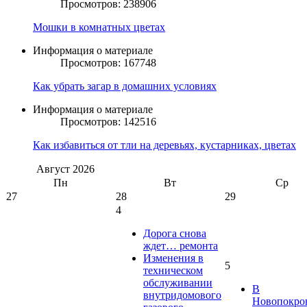
Просмотров: 238906
Мошки в комнатных цветах
Информация о материале
Просмотров: 167748
Как убрать загар в домашних условиях
Информация о материале
Просмотров: 142516
Как избавиться от тли на деревьях, кустарниках, цветах
Август
2026
Пн
Вт
Ср
27
28
29
4
Дорога снова
ждет… ремонта
Изменения в
5
техническом
обслуживании
В
внутридомового
Новопокро