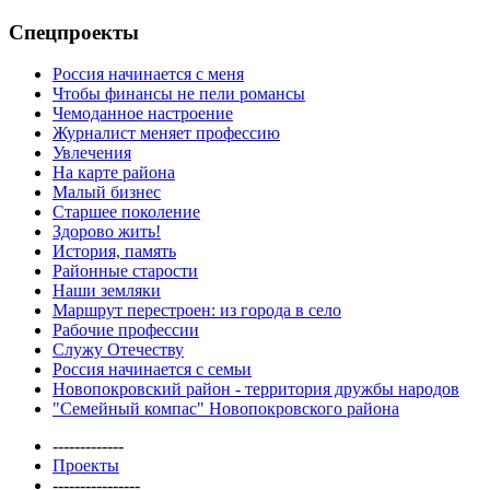
Спецпроекты
Россия начинается с меня
Чтобы финансы не пели романсы
Чемоданное настроение
Журналист меняет профессию
Увлечения
На карте района
Малый бизнес
Старшее поколение
Здорово жить!
История, память
Районные старости
Наши земляки
Маршрут перестроен: из города в село
Рабочие профессии
Служу Отечеству
Россия начинается с семьи
Новопокровский район - территория дружбы народов
"Семейный компас" Новопокровского района
-------------
Проекты
----------------