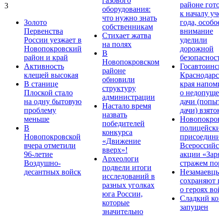
газового
районе гот
3
оборудования:
к началу у
что нужно знать
Золото
года, особо
собственникам
Первенства
внимание
Стихает жатва
России уезжает в
уделили
на полях
Новопокровский
дорожной
В
район и край
безопаснос
Новопокровском
Активность
Госавтоинс
районе
клещей высокая
Краснодарс
обновили
В станице
края напом
структуру
Плоской стало
о недопущ
администрации
на одну бытовую
дачи (попы
Настало время
проблему
дачи) взято
назвать
меньше
Новопокро
победителей
В
полицейск
конкурса
Новопокровской
присоедини
«Движение
вчера отметили
Всероссийс
вверх»!
96-летие
акции «Зар
Археологи
Воздушно-
стражем по
подвели итоги
десантных войск
Незамаевц
исследований в
сохраняют 
разных уголках
о героях в
юга России,
Сладкий ко
которые
запущен
значительно