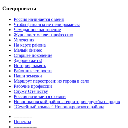
Спецпроекты
Россия начинается с меня
Чтобы финансы не пели романсы
Чемоданное настроение
Журналист меняет профессию
Увлечения
На карте района
Малый бизнес
Старшее поколение
Здорово жить!
История, память
Районные старости
Наши земляки
Маршрут перестроен: из города в село
Рабочие профессии
Служу Отечеству
Россия начинается с семьи
Новопокровский район - территория дружбы народов
"Семейный компас" Новопокровского района
-------------
Проекты
----------------