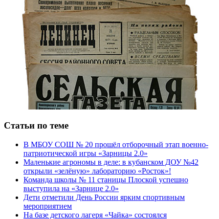
Статьи по теме
В МБОУ СОШ № 20 прошёл отборочный этап военно-
патриотической игры «Зарницы 2.0»
Маленькие агрономы в деле: в кубанском ДОУ №42
открыли «зелёную» лабораторию «Росток»!
Команда школы № 11 станицы Плоской успешно
выступила на «Зарнице 2.0»
Дети отметили День России ярким спортивным
мероприятием
На базе детского лагеря «Чайка» состоялся