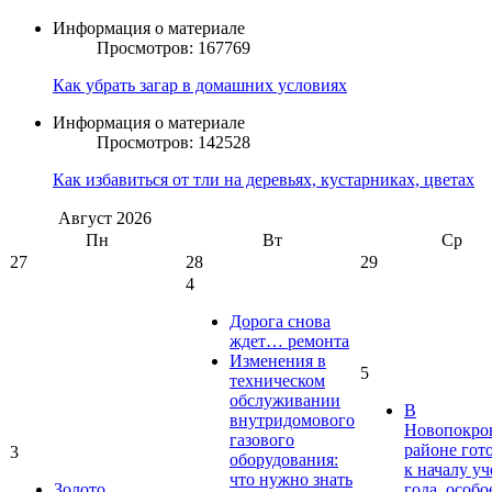
Информация о материале
Просмотров: 167769
Как убрать загар в домашних условиях
Информация о материале
Просмотров: 142528
Как избавиться от тли на деревьях, кустарниках, цветах
Август
2026
Пн
Вт
Ср
27
28
29
4
Дорога снова
ждет… ремонта
Изменения в
5
техническом
обслуживании
В
внутридомового
Новопокро
газового
районе гот
3
оборудования:
к началу у
что нужно знать
Золото
года, особо