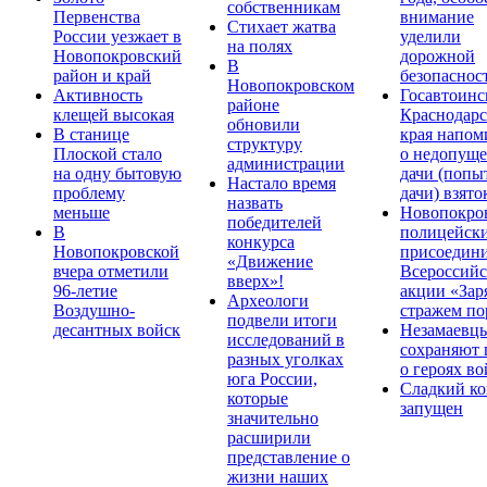
собственникам
Первенства
внимание
Стихает жатва
России уезжает в
уделили
на полях
Новопокровский
дорожной
В
район и край
безопаснос
Новопокровском
Активность
Госавтоинс
районе
клещей высокая
Краснодарс
обновили
В станице
края напом
структуру
Плоской стало
о недопущ
администрации
на одну бытовую
дачи (попы
Настало время
проблему
дачи) взято
назвать
меньше
Новопокро
победителей
В
полицейск
конкурса
Новопокровской
присоедини
«Движение
вчера отметили
Всероссийс
вверх»!
96-летие
акции «Зар
Археологи
Воздушно-
стражем по
подвели итоги
десантных войск
Незамаевц
исследований в
сохраняют 
разных уголках
о героях в
юга России,
Сладкий ко
которые
запущен
значительно
расширили
представление о
жизни наших