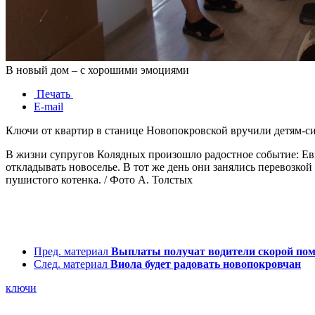
В новый дом – с хорошими эмоциями
Печать
E-mail
Ключи от квартир в станице Новопокровской вручили детям-с
В жизни супругов Колядных произошло радостное событие: Евг
откладывать новоселье. В тот же день они занялись перевозко
пушистого котенка. / Фото А. Толстых
Пред. материал
Выплаты получат водители скорой по
След. материал
Виола будет радовать новопокровчан
ключи