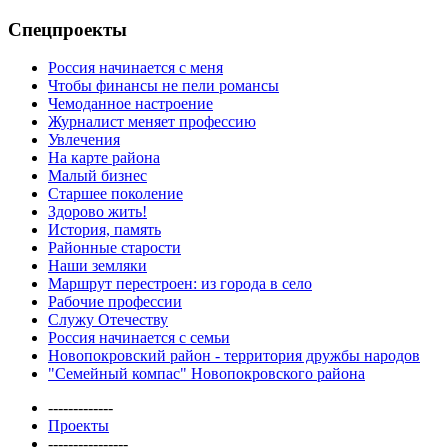
Спецпроекты
Россия начинается с меня
Чтобы финансы не пели романсы
Чемоданное настроение
Журналист меняет профессию
Увлечения
На карте района
Малый бизнес
Старшее поколение
Здорово жить!
История, память
Районные старости
Наши земляки
Маршрут перестроен: из города в село
Рабочие профессии
Служу Отечеству
Россия начинается с семьи
Новопокровский район - территория дружбы народов
"Семейный компас" Новопокровского района
-------------
Проекты
----------------