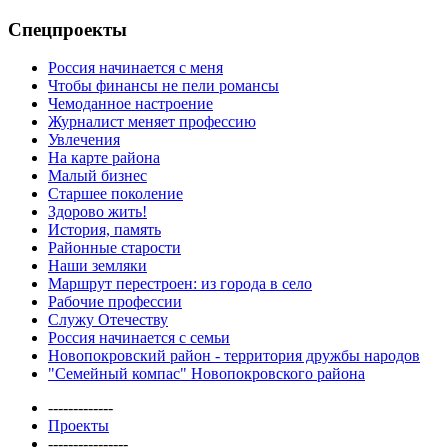
Спецпроекты
Россия начинается с меня
Чтобы финансы не пели романсы
Чемоданное настроение
Журналист меняет профессию
Увлечения
На карте района
Малый бизнес
Старшее поколение
Здорово жить!
История, память
Районные старости
Наши земляки
Маршрут перестроен: из города в село
Рабочие профессии
Служу Отечеству
Россия начинается с семьи
Новопокровский район - территория дружбы народов
"Семейный компас" Новопокровского района
-------------
Проекты
----------------