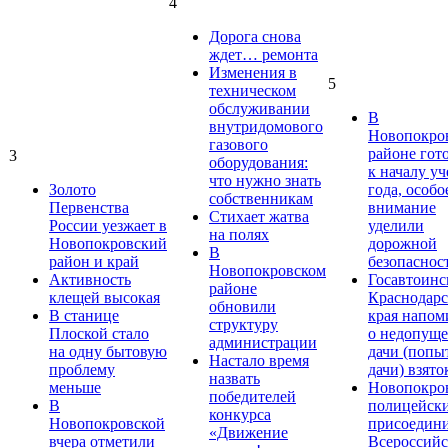
4
Дорога снова
ждет… ремонта
Изменения в
5
техническом
обслуживании
В
внутридомового
Новопокро
газового
районе гот
3
оборудования:
к началу у
что нужно знать
Золото
года, особо
собственникам
Первенства
внимание
Стихает жатва
России уезжает в
уделили
на полях
Новопокровский
дорожной
В
район и край
безопаснос
Новопокровском
Активность
Госавтоинс
районе
клещей высокая
Краснодарс
обновили
В станице
края напом
структуру
Плоской стало
о недопущ
администрации
на одну бытовую
дачи (попы
Настало время
проблему
дачи) взято
назвать
меньше
Новопокро
победителей
В
полицейск
конкурса
Новопокровской
присоедини
«Движение
вчера отметили
Всероссийс