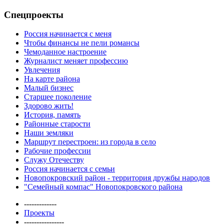
Спецпроекты
Россия начинается с меня
Чтобы финансы не пели романсы
Чемоданное настроение
Журналист меняет профессию
Увлечения
На карте района
Малый бизнес
Старшее поколение
Здорово жить!
История, память
Районные старости
Наши земляки
Маршрут перестроен: из города в село
Рабочие профессии
Служу Отечеству
Россия начинается с семьи
Новопокровский район - территория дружбы народов
"Семейный компас" Новопокровского района
-------------
Проекты
----------------