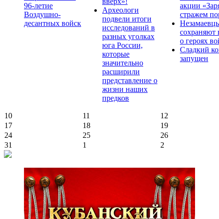
вверх»!
96-летие
акции «Зар
Археологи
Воздушно-
стражем по
подвели итоги
десантных войск
Незамаевц
исследований в
сохраняют 
разных уголках
о героях в
юга России,
Сладкий ко
которые
запущен
значительно
расширили
представление о
жизни наших
предков
10
11
12
17
18
19
24
25
26
31
1
2