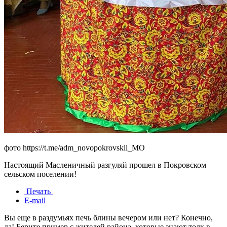
фото https://t.me/adm_novopokrovskii_MO
Настоящий Масленичный разгуляй прошел в Покровском
сельском поселении!
Печать
E-mail
Вы еще в раздумьях печь блины вечером или нет? Конечно,
да! Берите пример с жителей района, которые знают толк в