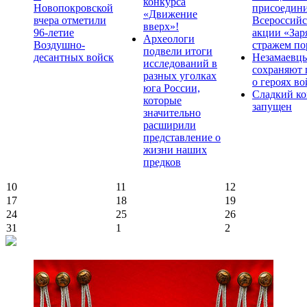
конкурса
Новопокровской
присоедини
«Движение
вчера отметили
Всероссийс
вверх»!
96-летие
акции «Зар
Археологи
Воздушно-
стражем по
подвели итоги
десантных войск
Незамаевц
исследований в
сохраняют 
разных уголках
о героях в
юга России,
Сладкий ко
которые
запущен
значительно
расширили
представление о
жизни наших
предков
10
11
12
17
18
19
24
25
26
31
1
2