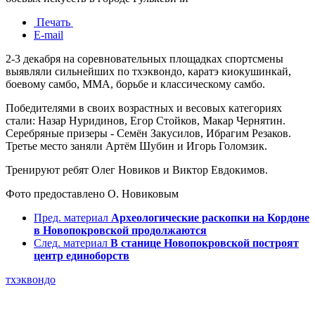
Печать
E-mail
2-3 декабря на соревновательных площадках спортсмены
выявляли сильнейших по тхэквондо, каратэ киокушинкай,
боевому самбо, ММА, борьбе и классическому самбо.
Победителями в своих возрастных и весовых категориях
стали: Назар Нуридинов, Егор Стойков, Макар Чернятин.
Серебряные призеры - Семён Закусилов, Ибрагим Резаков.
Третье место заняли Артём Шубин и Игорь Голомзик.
Тренируют ребят Олег Новиков и Виктор Евдокимов.
Фото предоставлено О. Новиковым
Пред. материал
Археологические раскопки на Кордоне
в Новопокровской продолжаются
След. материал
В станице Новопокровской построят
центр единоборств
тхэквондо