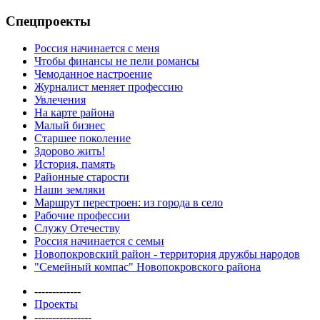
Спецпроекты
Россия начинается с меня
Чтобы финансы не пели романсы
Чемоданное настроение
Журналист меняет профессию
Увлечения
На карте района
Малый бизнес
Старшее поколение
Здорово жить!
История, память
Районные старости
Наши земляки
Маршрут перестроен: из города в село
Рабочие профессии
Служу Отечеству
Россия начинается с семьи
Новопокровский район - территория дружбы народов
"Семейный компас" Новопокровского района
-------------
Проекты
----------------