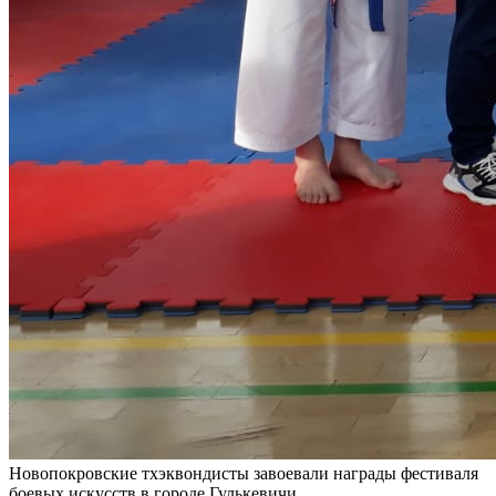
Новопокровские тхэквондисты завоевали награды фестиваля
боевых искусств в городе Гулькевичи