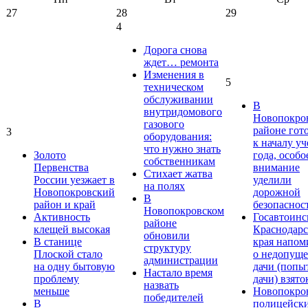
27
28
29
4
Дорога снова
ждет… ремонта
Изменения в
5
техническом
обслуживании
В
внутридомового
Новопокро
газового
районе гот
3
оборудования:
к началу у
что нужно знать
Золото
года, особо
собственникам
Первенства
внимание
Стихает жатва
России уезжает в
уделили
на полях
Новопокровский
дорожной
В
район и край
безопаснос
Новопокровском
Активность
Госавтоинс
районе
клещей высокая
Краснодарс
обновили
В станице
края напом
структуру
Плоской стало
о недопущ
администрации
на одну бытовую
дачи (попы
Настало время
проблему
дачи) взято
назвать
меньше
Новопокро
победителей
В
полицейск