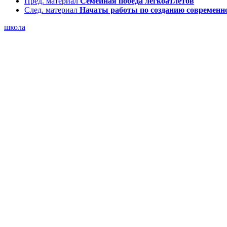
Пред. материал
Семейная победа легкоатлетов
След. материал
Начаты работы по созданию современн
школа