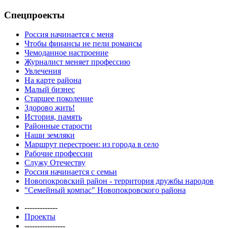
Спецпроекты
Россия начинается с меня
Чтобы финансы не пели романсы
Чемоданное настроение
Журналист меняет профессию
Увлечения
На карте района
Малый бизнес
Старшее поколение
Здорово жить!
История, память
Районные старости
Наши земляки
Маршрут перестроен: из города в село
Рабочие профессии
Служу Отечеству
Россия начинается с семьи
Новопокровский район - территория дружбы народов
"Семейный компас" Новопокровского района
-------------
Проекты
----------------