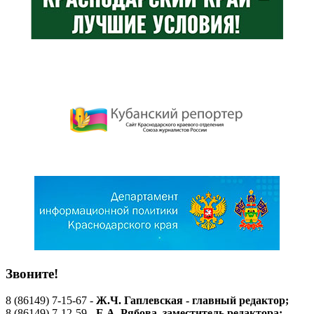
Звоните!
8 (86149) 7-15-67 -
Ж.Ч. Гаплевская - главный редактор;
8 (86149) 7-12-59 -
Е.А. Рябова
, заместитель редактора;