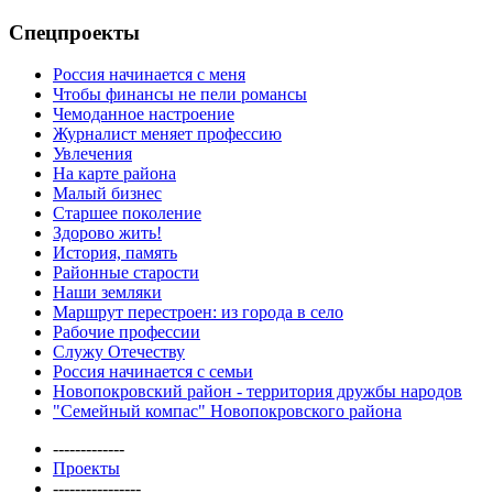
Спецпроекты
Россия начинается с меня
Чтобы финансы не пели романсы
Чемоданное настроение
Журналист меняет профессию
Увлечения
На карте района
Малый бизнес
Старшее поколение
Здорово жить!
История, память
Районные старости
Наши земляки
Маршрут перестроен: из города в село
Рабочие профессии
Служу Отечеству
Россия начинается с семьи
Новопокровский район - территория дружбы народов
"Семейный компас" Новопокровского района
-------------
Проекты
----------------