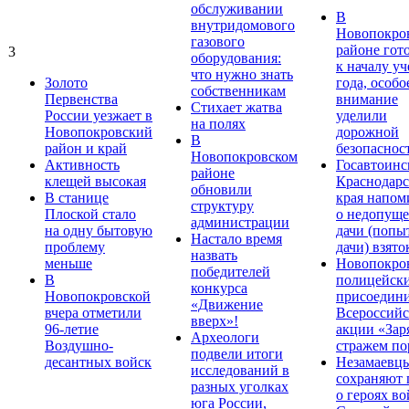
обслуживании
В
внутридомового
Новопокро
газового
районе гот
3
оборудования:
к началу у
что нужно знать
Золото
года, особо
собственникам
Первенства
внимание
Стихает жатва
России уезжает в
уделили
на полях
Новопокровский
дорожной
В
район и край
безопаснос
Новопокровском
Активность
Госавтоинс
районе
клещей высокая
Краснодарс
обновили
В станице
края напом
структуру
Плоской стало
о недопущ
администрации
на одну бытовую
дачи (попы
Настало время
проблему
дачи) взято
назвать
меньше
Новопокро
победителей
В
полицейск
конкурса
Новопокровской
присоедини
«Движение
вчера отметили
Всероссийс
вверх»!
96-летие
акции «Зар
Археологи
Воздушно-
стражем по
подвели итоги
десантных войск
Незамаевц
исследований в
сохраняют 
разных уголках
о героях в
юга России,