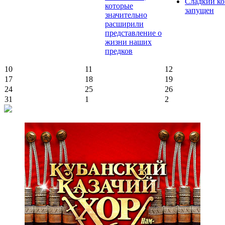
Сладкий ко
которые
запущен
значительно
расширили
представление о
жизни наших
предков
10
11
12
17
18
19
24
25
26
31
1
2