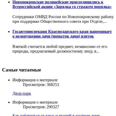
Новопокровские полицейские присоединились к
Всероссийской акции «Зарядка со стражем порядка»
Сотрудники ОМВД России по Новопокровскому району
при поддержке Общественного совета при Отделе,...
Госавтоинспекция Краснодарского края напоминает
о недопущении дачи (попыток дачи) взяток
Взяткой считается любой предмет, независимо от его
природы, предлагаемый должностному лицу, в...
Самые читаемые
Информация о материале
Просмотров: 368253
Двор-парк
Информация о материале
Просмотров: 290327
Как избавиться от крыс и мышей в частном доме