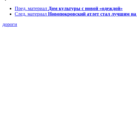
Пред. материал
Дом культуры с новой «одеждой»
След. материал
Новопокровский атлет стал лучшим на
дороги