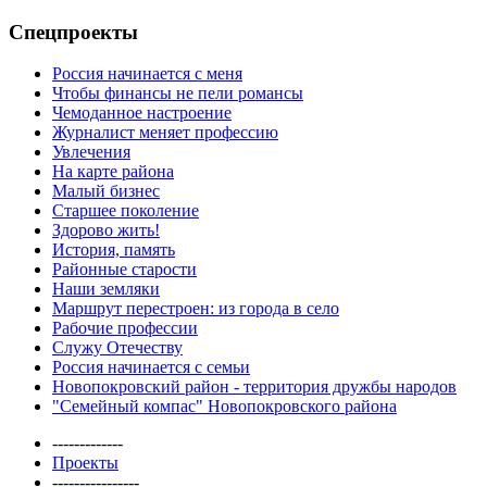
Спецпроекты
Россия начинается с меня
Чтобы финансы не пели романсы
Чемоданное настроение
Журналист меняет профессию
Увлечения
На карте района
Малый бизнес
Старшее поколение
Здорово жить!
История, память
Районные старости
Наши земляки
Маршрут перестроен: из города в село
Рабочие профессии
Служу Отечеству
Россия начинается с семьи
Новопокровский район - территория дружбы народов
"Семейный компас" Новопокровского района
-------------
Проекты
----------------