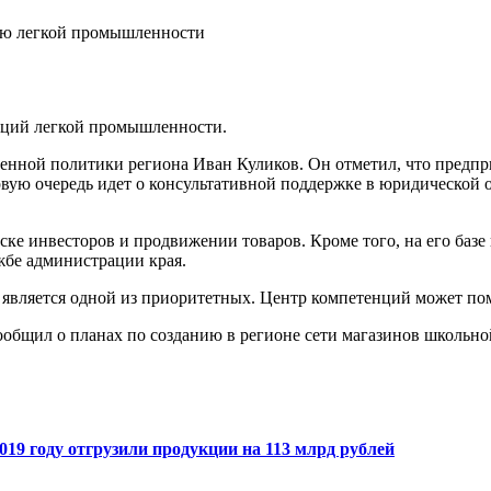
тию легкой промышленности
енций легкой промышленности.
ленной политики региона Иван Куликов. Он отметил, что предпр
вую очередь идет о консультативной поддержке в юридической о
ке инвесторов и продвижении товаров. Кроме того, на его базе
жбе администрации края.
является одной из приоритетных. Центр компетенций может пом
общил о планах по созданию в регионе сети магазинов школьно
19 году отгрузили продукции на 113 млрд рублей