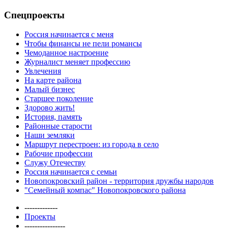
Спецпроекты
Россия начинается с меня
Чтобы финансы не пели романсы
Чемоданное настроение
Журналист меняет профессию
Увлечения
На карте района
Малый бизнес
Старшее поколение
Здорово жить!
История, память
Районные старости
Наши земляки
Маршрут перестроен: из города в село
Рабочие профессии
Служу Отечеству
Россия начинается с семьи
Новопокровский район - территория дружбы народов
"Семейный компас" Новопокровского района
-------------
Проекты
----------------