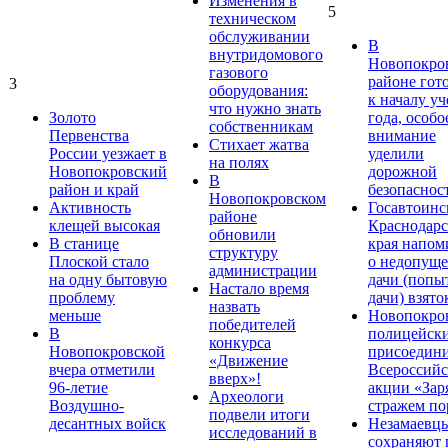
Изменения в
5
техническом
обслуживании
В
внутридомового
Новопокро
газового
районе гот
3
оборудования:
к началу у
что нужно знать
Золото
года, особо
собственникам
Первенства
внимание
Стихает жатва
России уезжает в
уделили
на полях
Новопокровский
дорожной
В
район и край
безопаснос
Новопокровском
Активность
Госавтоинс
районе
клещей высокая
Краснодарс
обновили
В станице
края напом
структуру
Плоской стало
о недопущ
администрации
на одну бытовую
дачи (попы
Настало время
проблему
дачи) взято
назвать
меньше
Новопокро
победителей
В
полицейск
конкурса
Новопокровской
присоедини
«Движение
вчера отметили
Всероссийс
вверх»!
96-летие
акции «Зар
Археологи
Воздушно-
стражем по
подвели итоги
десантных войск
Незамаевц
исследований в
сохраняют 