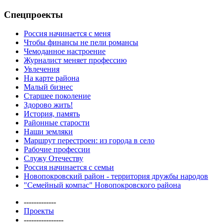
Спецпроекты
Россия начинается с меня
Чтобы финансы не пели романсы
Чемоданное настроение
Журналист меняет профессию
Увлечения
На карте района
Малый бизнес
Старшее поколение
Здорово жить!
История, память
Районные старости
Наши земляки
Маршрут перестроен: из города в село
Рабочие профессии
Служу Отечеству
Россия начинается с семьи
Новопокровский район - территория дружбы народов
"Семейный компас" Новопокровского района
-------------
Проекты
----------------