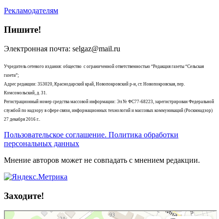
Рекламодателям
Пишите!
Электронная почта: selgaz@mail.ru
Учредитель сетевого издания: общество с ограниченной ответственностью “Редакция газеты “Сельская
газета”;
Адрес редакции: 353020, Краснодарский край, Новопокровский р-н, ст. Новопокровская, пер.
Комсомольский, д. 31.
Регистрационный номер средства массовой информации: Эл № ФС77-68223, зарегистрирован Федеральной
службой по надзору в сфере связи, информационных технологий и массовых коммуникаций (Роскмнадзор)
27 декабря 2016 г..
Пользовательское соглашение. Политика обработки
персональных данных
Мнение авторов может не совпадать с мнением редакции.
Заходите!