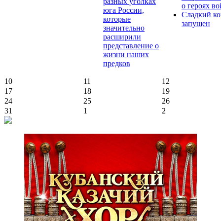
разных уголках
о героях в
юга России,
Сладкий ко
которые
запущен
значительно
расширили
представление о
жизни наших
предков
10
11
12
17
18
19
24
25
26
31
1
2