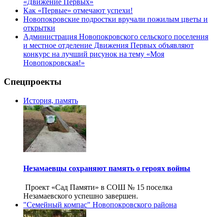
«Движение Первых»
Как «Первые» отмечают успехи!
Новопокровские подростки вручали пожилым цветы и
открытки
Администрация Новопокровского сельского поселения
и местное отделение Движения Первых объявляют
конкурс на лучший рисунок на тему «Моя
Новопокровская!»
Спецпроекты
История, память
Незамаевцы сохраняют память о героях войны
Проект «Сад Памяти» в СОШ № 15 поселка
Незамаевского успешно завершен.
"Семейный компас" Новопокровского района