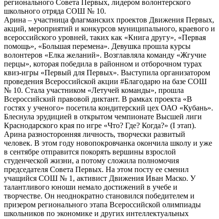
регионального Совета Первых, лидером волонтерского
школьного отряда СОШ № 10.
Арина – участница флагманских проектов Движения Первых,
акций, мероприятий и конкурсов муниципального, краевого и
всероссийского уровней, таких как «Книга другу», «Первая
помощь», «Большая перемена». Девушка прошла курсы
волонтеров «Елка желаний». Возглавляла команду «Жгучие
перцы», которая победила в районном и отборочном турах
квиз-игры «Первый для Первых». Выступила организатором
проведения Всероссийской акции #Благодарю на базе СОШ
№ 10. Стала участником «Летучей команды», прошла
Всероссийский правовой диктант. В рамках проекта «В
гостях у ученого» посетила кондитерский цех ОАО «Кубань».
Блеснула эрудицией в открытом чемпионате Высшей лиги
Краснодарского края по игре «Что? Где? Когда?» (I этап).
Арина разносторонняя личность, творчески развитый
человек. В этом году новопокровчанка окончила школу и уже
в сентябре отправится покорять вершины взрослой
студенческой жизни, а потому сложила полномочия
председателя Совета Первых. На этом посту ее сменил
учащийся СОШ № 1, активист Движения Иван Маско. У
талантливого юноши немало достижений в учебе и
творчестве. Он неоднократно становился победителем и
призером регионального этапа Всероссийской олимпиады
школьников по экономике и других интеллектуальных