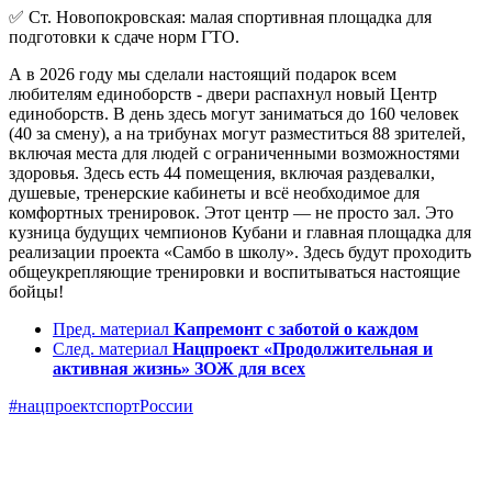
✅
Ст. Новопокровская:
малая спортивная площадка для
подготовки к сдаче норм ГТО.
А в 2026 году мы сделали настоящий подарок всем
любителям единоборств - д
вери распахнул новый
Центр
единоборств.
В день здесь могут заниматься до 160 человек
(40 за смену), а на трибунах могут разместиться 88 зрителей,
включая места для людей с ограниченными возможностями
здоровья. Здесь есть 44 помещения, включая раздевалки,
душевые, тренерские кабинеты и всё необходимое для
комфортных тренировок. Этот центр — не просто зал. Это
кузница будущих чемпионов Кубани и главная площадка для
реализации проекта «Самбо в школу». Здесь будут проходить
общеукрепляющие тренировки и воспитываться настоящие
бойцы!
Пред. материал
Капремонт с заботой о каждом
След. материал
Нацпроект «Продолжительная и
активная жизнь» ЗОЖ для всех
#нацпроектспортРоссии