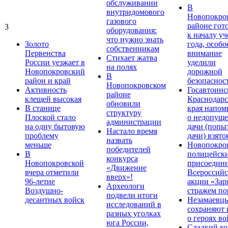
обслуживании
В
внутридомового
Новопокро
газового
районе гот
3
оборудования:
к началу у
что нужно знать
Золото
года, особо
собственникам
Первенства
внимание
Стихает жатва
России уезжает в
уделили
на полях
Новопокровский
дорожной
В
район и край
безопаснос
Новопокровском
Активность
Госавтоинс
районе
клещей высокая
Краснодарс
обновили
В станице
края напом
структуру
Плоской стало
о недопущ
администрации
на одну бытовую
дачи (попы
Настало время
проблему
дачи) взято
назвать
меньше
Новопокро
победителей
В
полицейск
конкурса
Новопокровской
присоедини
«Движение
вчера отметили
Всероссийс
вверх»!
96-летие
акции «Зар
Археологи
Воздушно-
стражем по
подвели итоги
десантных войск
Незамаевц
исследований в
сохраняют 
разных уголках
о героях в
юга России,
Сладкий ко