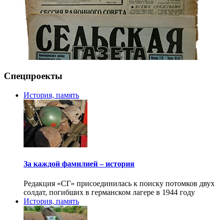
Спецпроекты
История, память
За каждой фамилией – история
Редакция «СГ» присоединилась к поиску потомков двух
солдат, погибших в германском лагере в 1944 году
История, память