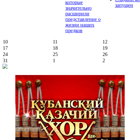
которые
запущен
значительно
расширили
представление о
жизни наших
предков
10
11
12
17
18
19
24
25
26
31
1
2