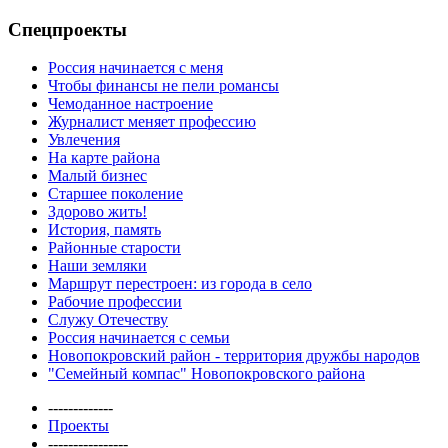
Спецпроекты
Россия начинается с меня
Чтобы финансы не пели романсы
Чемоданное настроение
Журналист меняет профессию
Увлечения
На карте района
Малый бизнес
Старшее поколение
Здорово жить!
История, память
Районные старости
Наши земляки
Маршрут перестроен: из города в село
Рабочие профессии
Служу Отечеству
Россия начинается с семьи
Новопокровский район - территория дружбы народов
"Семейный компас" Новопокровского района
-------------
Проекты
----------------