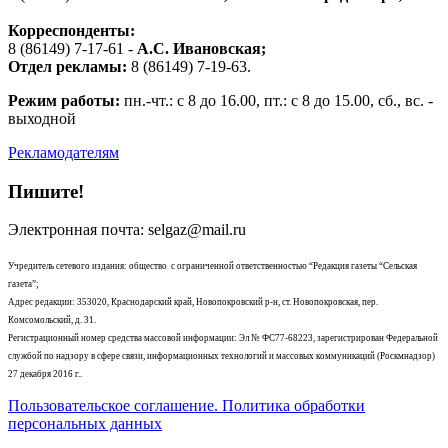
Корреспонденты:
8 (86149) 7-17-61 -
А.С. Ивановская;
Отдел рекламы:
8 (86149) 7-19-63.
Режим работы:
пн.-чт.: с 8 до 16.00, пт.: с 8 до 15.00, сб., вс. -
выходной
Рекламодателям
Пишите!
Электронная почта: selgaz@mail.ru
Учредитель сетевого издания: общество с ограниченной ответственностью “Редакция газеты “Сельская
газета”;
Адрес редакции: 353020, Краснодарский край, Новопокровский р-н, ст. Новопокровская, пер.
Комсомольский, д. 31.
Регистрационный номер средства массовой информации: Эл № ФС77-68223, зарегистрирован Федеральной
службой по надзору в сфере связи, информационных технологий и массовых коммуникаций (Роскмнадзор)
27 декабря 2016 г..
Пользовательское соглашение. Политика обработки
персональных данных