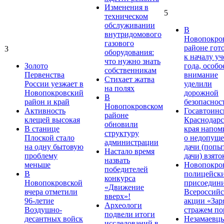
Изменения в
5
техническом
обслуживании
В
внутридомового
Новопокро
газового
районе гот
3
оборудования:
к началу у
что нужно знать
Золото
года, особо
собственникам
Первенства
внимание
Стихает жатва
России уезжает в
уделили
на полях
Новопокровский
дорожной
В
район и край
безопаснос
Новопокровском
Активность
Госавтоинс
районе
клещей высокая
Краснодарс
обновили
В станице
края напом
структуру
Плоской стало
о недопущ
администрации
на одну бытовую
дачи (попы
Настало время
проблему
дачи) взято
назвать
меньше
Новопокро
победителей
В
полицейск
конкурса
Новопокровской
присоедини
«Движение
вчера отметили
Всероссийс
вверх»!
96-летие
акции «Зар
Археологи
Воздушно-
стражем по
подвели итоги
десантных войск
Незамаевц
исследований в