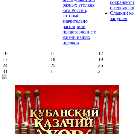
сохраняют 
разных уголках
о героях в
юга России,
Сладкий ко
которые
запущен
значительно
расширили
представление о
жизни наших
предков
10
11
12
17
18
19
24
25
26
31
1
2