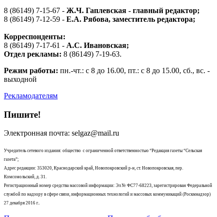
8 (86149) 7-15-67 -
Ж.Ч. Гаплевская - главный редактор;
8 (86149) 7-12-59 -
Е.А. Рябова
, заместитель редактора;
Корреспонденты:
8 (86149) 7-17-61 -
А.С. Ивановская;
Отдел рекламы:
8 (86149) 7-19-63.
Режим работы:
пн.-чт.: с 8 до 16.00, пт.: с 8 до 15.00, сб., вс. -
выходной
Рекламодателям
Пишите!
Электронная почта: selgaz@mail.ru
Учредитель сетевого издания: общество с ограниченной ответственностью “Редакция газеты “Сельская
газета”;
Адрес редакции: 353020, Краснодарский край, Новопокровский р-н, ст. Новопокровская, пер.
Комсомольский, д. 31.
Регистрационный номер средства массовой информации: Эл № ФС77-68223, зарегистрирован Федеральной
службой по надзору в сфере связи, информационных технологий и массовых коммуникаций (Роскмнадзор)
27 декабря 2016 г..