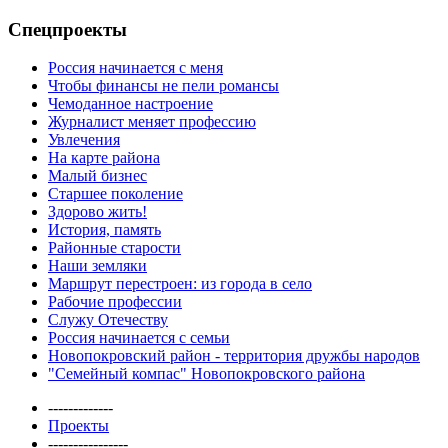
Спецпроекты
Россия начинается с меня
Чтобы финансы не пели романсы
Чемоданное настроение
Журналист меняет профессию
Увлечения
На карте района
Малый бизнес
Старшее поколение
Здорово жить!
История, память
Районные старости
Наши земляки
Маршрут перестроен: из города в село
Рабочие профессии
Служу Отечеству
Россия начинается с семьи
Новопокровский район - территория дружбы народов
"Семейный компас" Новопокровского района
-------------
Проекты
----------------