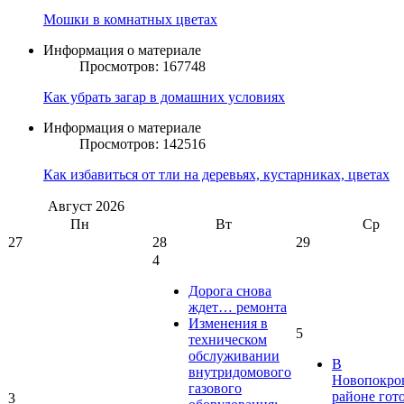
Мошки в комнатных цветах
Информация о материале
Просмотров: 167748
Как убрать загар в домашних условиях
Информация о материале
Просмотров: 142516
Как избавиться от тли на деревьях, кустарниках, цветах
Август
2026
Пн
Вт
Ср
27
28
29
4
Дорога снова
ждет… ремонта
Изменения в
5
техническом
обслуживании
В
внутридомового
Новопокро
газового
районе гот
3