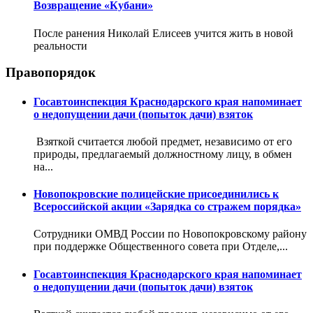
Возвращение «Кубани»
После ранения Николай Елисеев учится жить в новой
реальности
Правопорядок
Госавтоинспекция Краснодарского края напоминает
о недопущении дачи (попыток дачи) взяток
Взяткой считается любой предмет, независимо от его
природы, предлагаемый должностному лицу, в обмен
на...
Новопокровские полицейские присоединились к
Всероссийской акции «Зарядка со стражем порядка»
Сотрудники ОМВД России по Новопокровскому району
при поддержке Общественного совета при Отделе,...
Госавтоинспекция Краснодарского края напоминает
о недопущении дачи (попыток дачи) взяток