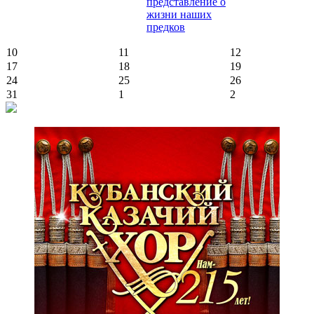
представление о
жизни наших
предков
10
11
12
17
18
19
24
25
26
31
1
2