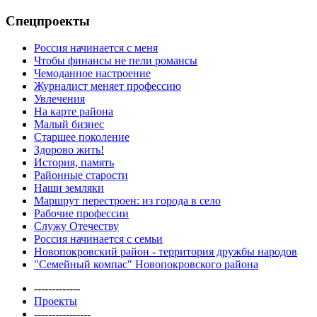
Спецпроекты
Россия начинается с меня
Чтобы финансы не пели романсы
Чемоданное настроение
Журналист меняет профессию
Увлечения
На карте района
Малый бизнес
Старшее поколение
Здорово жить!
История, память
Районные старости
Наши земляки
Маршрут перестроен: из города в село
Рабочие профессии
Служу Отечеству
Россия начинается с семьи
Новопокровский район - территория дружбы народов
"Семейный компас" Новопокровского района
-------------
Проекты
----------------