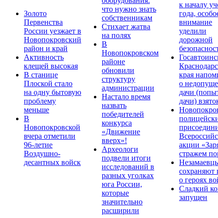
оборудования:
к началу у
что нужно знать
Золото
года, особо
собственникам
Первенства
внимание
Стихает жатва
России уезжает в
уделили
на полях
Новопокровский
дорожной
В
район и край
безопаснос
Новопокровском
Активность
Госавтоинс
районе
клещей высокая
Краснодарс
обновили
В станице
края напом
структуру
Плоской стало
о недопущ
администрации
на одну бытовую
дачи (попы
Настало время
проблему
дачи) взято
назвать
меньше
Новопокро
победителей
В
полицейск
конкурса
Новопокровской
присоедини
«Движение
вчера отметили
Всероссийс
вверх»!
96-летие
акции «Зар
Археологи
Воздушно-
стражем по
подвели итоги
десантных войск
Незамаевц
исследований в
сохраняют 
разных уголках
о героях в
юга России,
Сладкий ко
которые
запущен
значительно
расширили