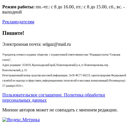
Режим работы:
пн.-чт.: с 8 до 16.00, пт.: с 8 до 15.00, сб., вс. -
выходной
Рекламодателям
Пишите!
Электронная почта: selgaz@mail.ru
Учредитель сетевого издания: общество с ограниченной ответственностью “Редакция газеты “Сельская
газета”;
Адрес редакции: 353020, Краснодарский край, Новопокровский р-н, ст. Новопокровская, пер.
Комсомольский, д. 31.
Регистрационный номер средства массовой информации: Эл № ФС77-68223, зарегистрирован Федеральной
службой по надзору в сфере связи, информационных технологий и массовых коммуникаций (Роскмнадзор)
27 декабря 2016 г..
Пользовательское соглашение. Политика обработки
персональных данных
Мнение авторов может не совпадать с мнением редакции.