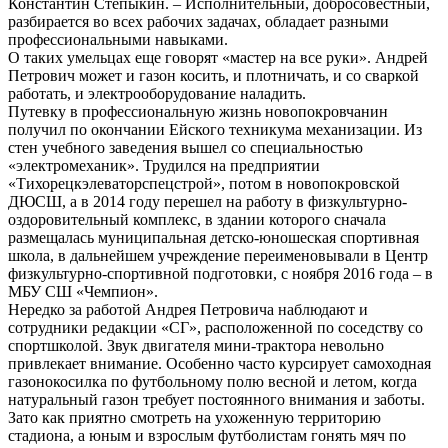
Константин Степыкин. – Исполнительный, добросовестный,
разбирается во всех рабочих задачах, обладает разными
профессиональными навыками.
О таких умельцах еще говорят «мастер на все руки». Андрей
Петрович может и газон косить, и плотничать, и со сваркой
работать, и электрооборудование наладить.
Путевку в профессиональную жизнь новопокровчанин
получил по окончании Ейского техникума механизации. Из
стен учебного заведения вышел со специальностью
«электромеханик». Трудился на предприятии
«Тихорецкэлеваторспецстрой», потом в новопокровской
ДЮСШ, а в 2014 году перешел на работу в физкультурно-
оздоровительный комплекс, в здании которого сначала
размещалась муниципальная детско-юношеская спортивная
школа, в дальнейшем учреждение переименовывали в Центр
физкультурно-спортивной подготовки, с ноября 2016 года – в
МБУ СШ «Чемпион».
Нередко за работой Андрея Петровича наблюдают и
сотрудники редакции «СГ», расположенной по соседству со
спортшколой. Звук двигателя мини-трактора невольно
привлекает внимание. Особенно часто курсирует самоходная
газонокосилка по футбольному полю весной и летом, когда
натуральный газон требует постоянного внимания и заботы.
Зато как приятно смотреть на ухоженную территорию
стадиона, а юным и взрослым футболистам гонять мяч по