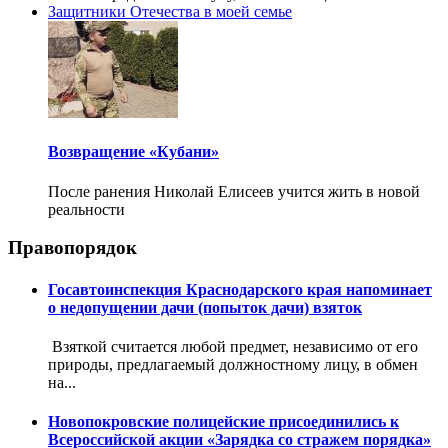
Защитники Отечества в моей семье
Возвращение «Кубани»
После ранения Николай Елисеев учится жить в новой
реальности
Правопорядок
Госавтоинспекция Краснодарского края напоминает
о недопущении дачи (попыток дачи) взяток
Взяткой считается любой предмет, независимо от его
природы, предлагаемый должностному лицу, в обмен
на...
Новопокровские полицейские присоединились к
Всероссийской акции «Зарядка со стражем порядка»