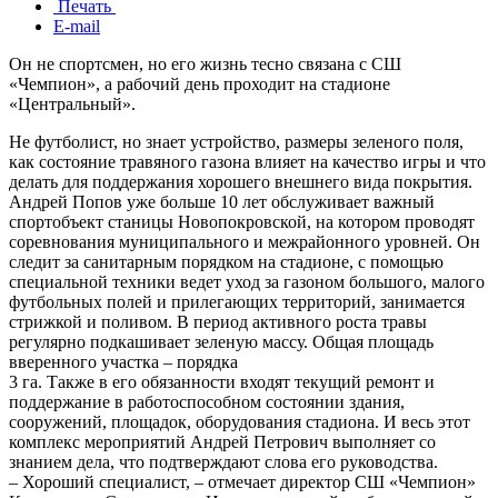
Печать
E-mail
Он не спортсмен, но его жизнь тесно связана с СШ
«Чемпион», а рабочий день проходит на стадионе
«Центральный».
Не футболист, но знает устройство, размеры зеленого поля,
как состояние травяного газона влияет на качество игры и что
делать для поддержания хорошего внешнего вида покрытия.
Андрей Попов уже больше 10 лет обслуживает важный
спортобъект станицы Новопокровской, на котором проводят
соревнования муниципального и межрайонного уровней. Он
следит за санитарным порядком на стадионе, с помощью
специальной техники ведет уход за газоном большого, малого
футбольных полей и прилегающих территорий, занимается
стрижкой и поливом. В период активного роста травы
регулярно подкашивает зеленую массу. Общая площадь
вверенного участка – порядка
3 га. Также в его обязанности входят текущий ремонт и
поддержание в работоспособном состоянии здания,
сооружений, площадок, оборудования стадиона. И весь этот
комплекс мероприятий Андрей Петрович выполняет со
знанием дела, что подтверждают слова его руководства.
– Хороший специалист, – отмечает директор СШ «Чемпион»