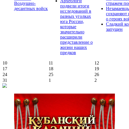
Археологи
Воздушно-
стражем по
подвели итоги
десантных войск
Незамаевц
исследований в
сохраняют 
разных уголках
о героях в
юга России,
Сладкий ко
которые
запущен
значительно
расширили
представление о
жизни наших
предков
10
11
12
17
18
19
24
25
26
31
1
2