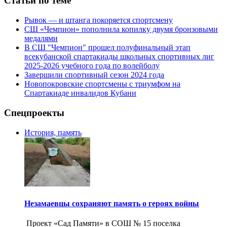
Статьи по теме
Рывок — и штанга покоряется спортсмену
СШ «Чемпион» пополнила копилку двумя бронзовыми
медалями
В СШ "Чемпион" прошел полуфинальный этап
всекубанской спартакиады школьных спортивных лиг
2025-2026 учебного года по волейболу
Завершили спортивный сезон 2024 года
Новопокровские спортсмены с триумфом на
Спартакиаде инвалидов Кубани
Спецпроекты
История, память
Незамаевцы сохраняют память о героях войны
Проект «Сад Памяти» в СОШ № 15 поселка