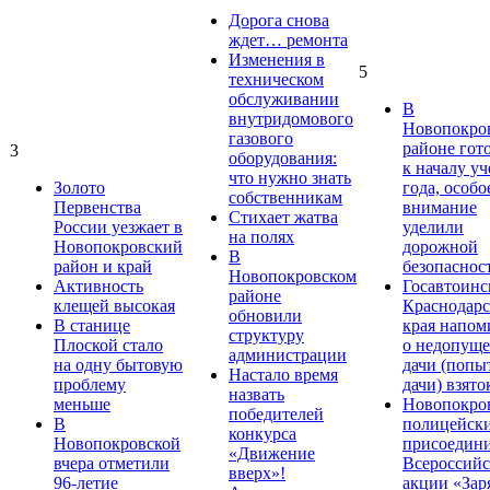
Дорога снова
ждет… ремонта
Изменения в
5
техническом
обслуживании
В
внутридомового
Новопокро
газового
районе гот
3
оборудования:
к началу у
что нужно знать
Золото
года, особо
собственникам
Первенства
внимание
Стихает жатва
России уезжает в
уделили
на полях
Новопокровский
дорожной
В
район и край
безопаснос
Новопокровском
Активность
Госавтоинс
районе
клещей высокая
Краснодарс
обновили
В станице
края напом
структуру
Плоской стало
о недопущ
администрации
на одну бытовую
дачи (попы
Настало время
проблему
дачи) взято
назвать
меньше
Новопокро
победителей
В
полицейск
конкурса
Новопокровской
присоедини
«Движение
вчера отметили
Всероссийс
вверх»!
96-летие
акции «Зар