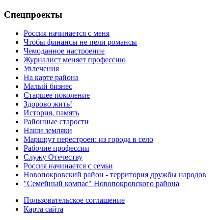
Спецпроекты
Россия начинается с меня
Чтобы финансы не пели романсы
Чемоданное настроение
Журналист меняет профессию
Увлечения
На карте района
Малый бизнес
Старшее поколение
Здорово жить!
История, память
Районные старости
Наши земляки
Маршрут перестроен: из города в село
Рабочие профессии
Служу Отечеству
Россия начинается с семьи
Новопокровский район - территория дружбы народов
"Семейный компас" Новопокровского района
Пользовательское соглашение
Карта сайта