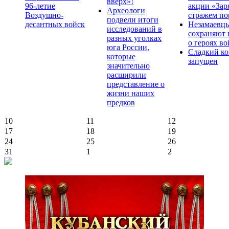
вверх»!
96-летие
акции «Зар
Археологи
Воздушно-
стражем по
подвели итоги
десантных войск
Незамаевц
исследований в
сохраняют 
разных уголках
о героях в
юга России,
Сладкий ко
которые
запущен
значительно
расширили
представление о
жизни наших
предков
10
11
12
17
18
19
24
25
26
31
1
2