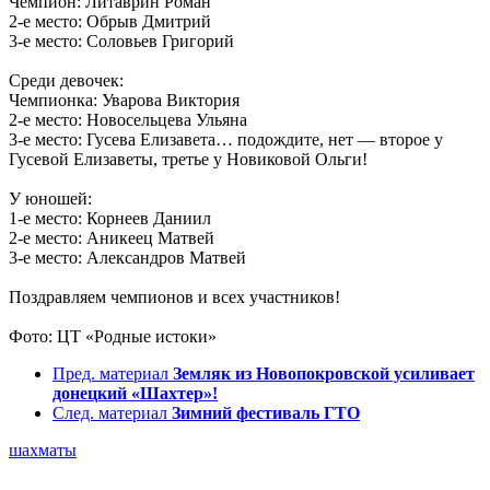
Чемпион: Литаврин Роман
2-е место: Обрыв Дмитрий
3-е место: Соловьев Григорий
Среди девочек:
Чемпионка: Уварова Виктория
2-е место: Новосельцева Ульяна
3-е место: Гусева Елизавета… подождите, нет — второе у
Гусевой Елизаветы, третье у Новиковой Ольги!
У юношей:
1-е место: Корнеев Даниил
2-е место: Аникеец Матвей
3-е место: Александров Матвей
Поздравляем чемпионов и всех участников!
Фото: ЦТ «Родные истоки»
Пред. материал
Земляк из Новопокровской усиливает
донецкий «Шахтер»!
След. материал
Зимний фестиваль ГТО
шахматы