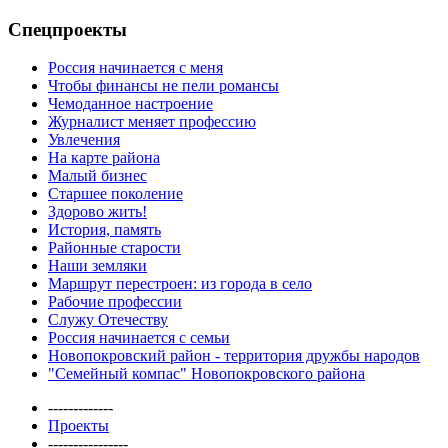
Спецпроекты
Россия начинается с меня
Чтобы финансы не пели романсы
Чемоданное настроение
Журналист меняет профессию
Увлечения
На карте района
Малый бизнес
Старшее поколение
Здорово жить!
История, память
Районные старости
Наши земляки
Маршрут перестроен: из города в село
Рабочие профессии
Служу Отечеству
Россия начинается с семьи
Новопокровский район - территория дружбы народов
"Семейный компас" Новопокровского района
-------------
Проекты
----------------