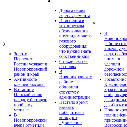
4
Дорога снова
ждет… ремонта
Изменения в
5
техническом
обслуживании
В
внутридомового
Новопокро
газового
районе гот
3
оборудования:
к началу у
что нужно знать
Золото
года, особо
собственникам
Первенства
внимание
Стихает жатва
России уезжает в
уделили
на полях
Новопокровский
дорожной
В
район и край
безопаснос
Новопокровском
Активность
Госавтоинс
районе
клещей высокая
Краснодарс
обновили
В станице
края напом
структуру
Плоской стало
о недопущ
администрации
на одну бытовую
дачи (попы
Настало время
проблему
дачи) взято
назвать
меньше
Новопокро
победителей
В
полицейск
конкурса
Новопокровской
присоедини
«Движение
вчера отметили
Всероссийс