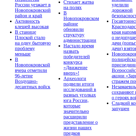
Стихает жатва
России уезжает в
уделили
на полях
Новопокровский
дорожной
В
район и край
безопаснос
Новопокровском
Активность
Госавтоинс
районе
клещей высокая
Краснодарс
обновили
В станице
края напом
структуру
Плоской стало
о недопущ
администрации
на одну бытовую
дачи (попы
Настало время
проблему
дачи) взято
назвать
меньше
Новопокро
победителей
В
полицейск
конкурса
Новопокровской
присоедини
«Движение
вчера отметили
Всероссийс
вверх»!
96-летие
акции «Зар
Археологи
Воздушно-
стражем по
подвели итоги
десантных войск
Незамаевц
исследований в
сохраняют 
разных уголках
о героях в
юга России,
Сладкий ко
которые
запущен
значительно
расширили
представление о
жизни наших
предков