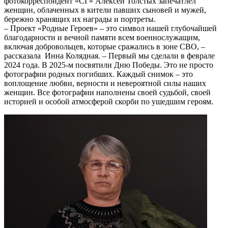
фотокорреспондент «СГ» Алексей Толстых запечатлел
женщин, облаченных в кители павших сыновей и мужей,
бережно хранящих их награды и портреты.
– Проект «Родные Героев» – это символ нашей глубочайшей
благодарности и вечной памяти всем военнослужащим,
включая добровольцев, которые сражались в зоне СВО, –
рассказала Инна Колядная. – Первый мы сделали в феврале
2024 года. В 2025-м посвятили Дню Победы. Это не просто
фотографии родных погибших. Каждый снимок – это
воплощение любви, верности и невероятной силы наших
женщин. Все фотографии наполнены своей судьбой, своей
историей и особой атмосферой скорби по ушедшим героям.