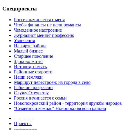
Спецпроекты
Россия начинается с меня
Чтобы финансы не пели романсы
Чемоданное настроение
Журналист меняет профессию
Увлечения
На карте района
Малый бизнес
Старшее поколение
Здорово жить!
История, память
Районные старости
Наши земляки
Маршрут перестроен: из города в село
Рабочие профессии
Служу Отечеству
Россия начинается с семьи
Новопокровский район - территория дружбы народов
"Семейный компас" Новопокровского района
-------------
Проекты
----------------