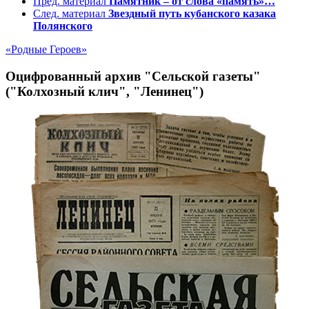
Пред. материал
Памятник – от слова «память»…
След. материал
Звездный путь кубанского казака
Полянского
«Родные Героев»
Оцифрованный архив "Сельской газеты"
("Колхозный клич", "Ленинец")