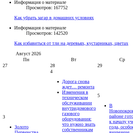
Информация о материале
Просмотров: 167752
Как убрать загар в домашних условиях
Информация о материале
Просмотров: 142520
Как избавиться от тли на деревьях, кустарниках, цветах
Август
2026
Пн
Вт
Ср
27
28
29
4
Дорога снова
ждет… ремонта
Изменения в
5
техническом
обслуживании
В
внутридомового
Новопокро
газового
районе гот
3
оборудования:
к началу у
что нужно знать
Золото
года, особо
собственникам
Первенства
внимание