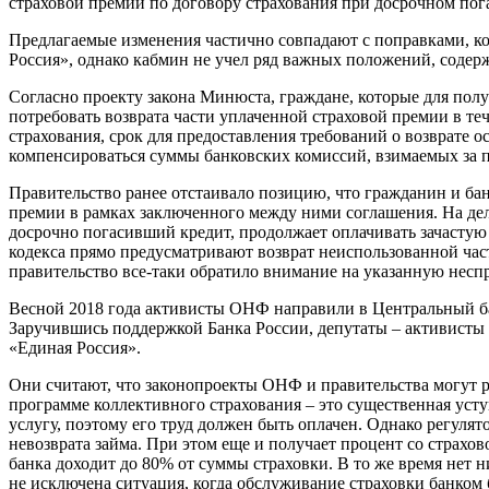
страховой премии по договору страхования при досрочном пог
Предлагаемые изменения частично совпадают с поправками, ко
Россия», однако кабмин не учел ряд важных положений, соде
Согласно проекту закона Минюста, граждане, которые для полу
потребовать возврата части уплаченной страховой премии в те
страхования, срок для предоставления требований о возврате 
компенсироваться суммы банковских комиссий, взимаемых за 
Правительство ранее отстаивало позицию, что гражданин и бан
премии в рамках заключенного между ними соглашения. На деле
досрочно погасивший кредит, продолжает оплачивать зачастую
кодекса прямо предусматривают возврат неиспользованной час
правительство все-таки обратило внимание на указанную несп
Весной 2018 года активисты ОНФ направили в Центральный б
Заручившись поддержкой Банка России, депутаты – активисты
«Единая Россия».
Они считают, что законопроекты ОНФ и правительства могут ра
программе коллективного страхования – это существенная усту
услугу, поэтому его труд должен быть оплачен. Однако регулят
невозврата займа. При этом еще и получает процент со страхов
банка доходит до 80% от суммы страховки. В то же время нет
не исключена ситуация, когда обслуживание страховки банком 