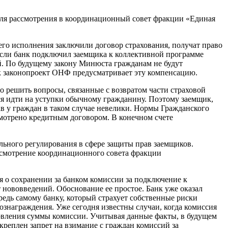
для рассмотрения в координационный совет фракции «Единая
его исполнения заключили договор страхования, получат право
 если банк подключил заемщика к коллективной программе
ей. По будущему закону Минюста гражданам не будут
ак законопроект ОНФ предусматривает эту компенсацию.
о решить вопросы, связанные с возвратом части страховой
тся идти на уступки обычному гражданину. Поэтому заемщик,
в у граждан в таком случае невелики. Нормы Гражданского
смотрено кредитным договором. В конечном счете
ьного регулирования в сфере защиты прав заемщиков.
ссмотрение координационного совета фракции
я о сохранении за банком комиссии за подключение к
 нововведений. Обоснование ее простое. Банк уже оказал
редь самому банку, который страхует собственные риски
вознаграждения. Уже сегодня известны случаи, когда комиссия
новления суммы комиссии. Учитывая данные факты, в будущем
креплен запрет на взимание с граждан комиссий за