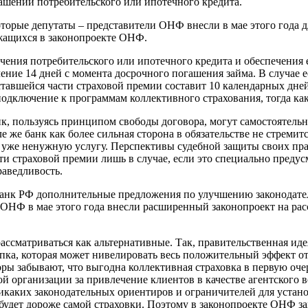
ашении потребительского или ипотечного кредита.
торые депутаты – представители ОНФ внесли в мае этого года 
ржащихся в законопроекте ОНФ.
чения потребительского или ипотечного кредита и обеспечения 
чение 14 дней с момента досрочного погашения займа. В случае
оставшейся части страховой премии составит 10 календарных дн
подключение к программам коллективного страхования, тогда к
к, пользуясь принципом свободы договора, могут самостоятельн
 же банк как более сильная сторона в обязательстве не стреми
 уже ненужную услугу. Перспективы судебной защиты своих пра
ти страховой премии лишь в случае, если это специально преду
раведливость.
анк РФ дополнительные предложения по улучшению законодател
 ОНФ в мае этого года внесли расширенный законопроект на ра
ссматриваться как альтернативные. Так, правительственная иде
пка, которая может нивелировать весь положительный эффект от
оры забывают, что выгодна коллективная страховка в первую оче
ой организации за привлечение клиентов в качестве агентского 
 никаких законодательных ориентиров и ограничителей для уста
будет дороже самой страховки. Поэтому в законопроекте ОНФ за