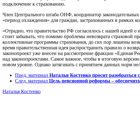
подключение к страхованию.
Член Центрального штаба ОНФ, координатор законодательных 
«период охлаждения» для граждан, застрахованных в рамках к
«Отрадно, что правительство РФ согласилось с нашей идеей о
стоит забывать, что помимо проблемы невозврата страховой пр
коллективные программы страхования, до сих пор лишены возмо
время правительственная идея распространить правило о возв
законопроект уже внесен на рассмотрение фракции «Единая Ро
над законопроектами. Самое важное, чтобы в итоговую версию
новом уровне. Однако затягивать с принятием данных норм нел
Пред. материал
Наталья Костенко просит разобраться
След. материал
Цель пенсионной реформы – обеспечить
Наталья Костенко