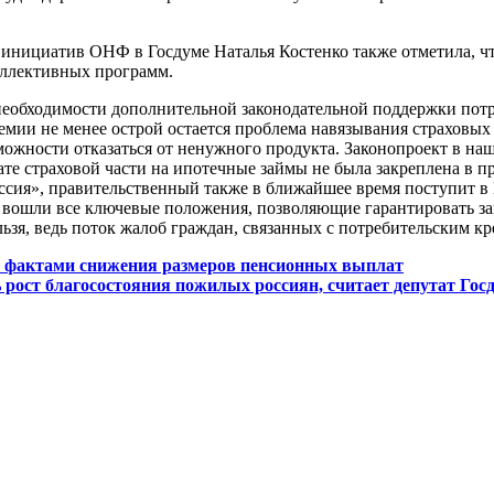
инициатив ОНФ в Госдуме Наталья Костенко также отметила, ч
оллективных программ.
 необходимости дополнительной законодательной поддержки пот
емии не менее острой остается проблема навязывания страховых
жности отказаться от ненужного продукта. Законопроект в наше
рате страховой части на ипотечные займы не была закреплена в
ссия», правительственный также в ближайшее время поступит в
 вошли все ключевые положения, позволяющие гарантировать за
ьзя, ведь поток жалоб граждан, связанных с потребительским кр
 с фактами снижения размеров пенсионных выплат
 рост благосостояния пожилых россиян, считает депутат Го