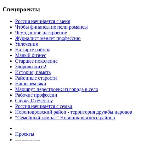
Спецпроекты
Россия начинается с меня
Чтобы финансы не пели романсы
Чемоданное настроение
Журналист меняет профессию
Увлечения
На карте района
Малый бизнес
Старшее поколение
Здорово жить!
История, память
Районные старости
Наши земляки
Маршрут перестроен: из города в село
Рабочие профессии
Служу Отечеству
Россия начинается с семьи
Новопокровский район - территория дружбы народов
"Семейный компас" Новопокровского района
-------------
Проекты
----------------