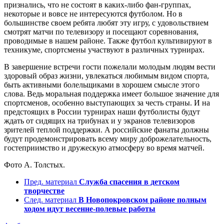
признались, что не состоят в каких-либо фан-группах,
некоторые и вовсе не интересуются футболом. Но в
большинстве своем ребята любят эту игру, с удовольствием
смотрят матчи по телевизору и посещают соревнования,
проводимые в нашем районе. Также футбол культивируют в
техникуме, спортсмены участвуют в различных турнирах.
В завершение встречи гости пожелали молодым людям вести
здоровый образ жизни, увлекаться любимым видом спорта,
быть активными болельщиками в хорошем смысле этого
слова. Ведь моральная поддержка имеет большое значение для
спортсменов, особенно выступающих за честь страны. И на
предстоящих в России турнирах наши футболисты будут
ждать от сидящих на трибунах и у экранов телевизоров
зрителей теплой поддержки. А российские фанаты должны
будут продемонстрировать всему миру доброжелательность,
гостеприимство и дружескую атмосферу во время матчей.
Фото А. Толстых.
Пред. материал
Служба спасения в детском
творчестве
След. материал
В Новопокровском районе полным
ходом идут весенне-полевые работы