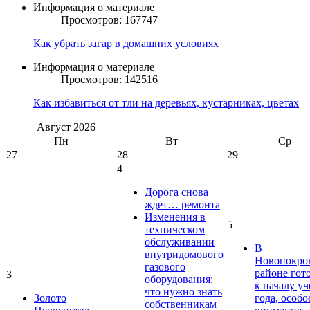
Информация о материале
Просмотров: 167747
Как убрать загар в домашних условиях
Информация о материале
Просмотров: 142516
Как избавиться от тли на деревьях, кустарниках, цветах
Август
2026
Пн
Вт
Ср
27
28
29
4
Дорога снова
ждет… ремонта
Изменения в
5
техническом
обслуживании
В
внутридомового
Новопокро
газового
районе гот
3
оборудования:
к началу у
что нужно знать
Золото
года, особо
собственникам