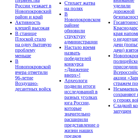
Первенства
внимание
Стихает жатва
России уезжает в
уделили
на полях
Новопокровский
дорожной
В
район и край
безопаснос
Новопокровском
Активность
Госавтоинс
районе
клещей высокая
Краснодарс
обновили
В станице
края напом
структуру
Плоской стало
о недопущ
администрации
на одну бытовую
дачи (попы
Настало время
проблему
дачи) взято
назвать
меньше
Новопокро
победителей
В
полицейск
конкурса
Новопокровской
присоедини
«Движение
вчера отметили
Всероссийс
вверх»!
96-летие
акции «Зар
Археологи
Воздушно-
стражем по
подвели итоги
десантных войск
Незамаевц
исследований в
сохраняют 
разных уголках
о героях в
юга России,
Сладкий ко
которые
запущен
значительно
расширили
представление о
жизни наших
предков