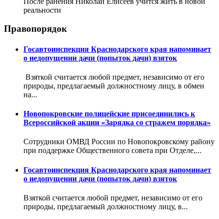
После ранения Николай Елисеев учится жить в новой
реальности
Правопорядок
Госавтоинспекция Краснодарского края напоминает
о недопущении дачи (попыток дачи) взяток
Взяткой считается любой предмет, независимо от его
природы, предлагаемый должностному лицу, в обмен
на...
Новопокровские полицейские присоединились к
Всероссийской акции «Зарядка со стражем порядка»
Сотрудники ОМВД России по Новопокровскому району
при поддержке Общественного совета при Отделе,...
Госавтоинспекция Краснодарского края напоминает
о недопущении дачи (попыток дачи) взяток
Взяткой считается любой предмет, независимо от его
природы, предлагаемый должностному лицу, в...