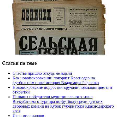
Статьи по теме
Счастье пришло откуда не ждали
Как новопокровчанин покоряет Краснодар на
футбольном поле: история Владимира Радченко
Новопокровские подростки вручали пожилым цветы и
открытки
Названы победители муниципального этапа
Всекубанского турнира по футболу среди детских
дворовых команд на Кубок губернатора Краснодарского
края
Игра миллиардов