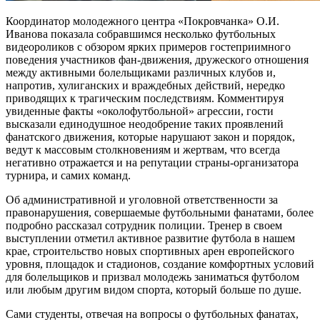
Координатор молодежного центра «Покровчанка» О.И.
Иванова показала собравшимся несколько футбольных
видеороликов с обзором ярких примеров гостеприимного
поведения участников фан-движения, дружеского отношения
между активными болельщиками различных клубов и,
напротив, хулиганских и враждебных действий, нередко
приводящих к трагическим последствиям. Комментируя
увиденные факты «околофутбольной» агрессии, гости
высказали единодушное неодобрение таких проявлений
фанатского движения, которые нарушают закон и порядок,
ведут к массовым столкновениям и жертвам, что всегда
негативно отражается и на репутации страны-организатора
турнира, и самих команд.
Об административной и уголовной ответственности за
правонарушения, совершаемые футбольными фанатами, более
подробно рассказал сотрудник полиции. Тренер в своем
выступлении отметил активное развитие футбола в нашем
крае, строительство новых спортивных арен европейского
уровня, площадок и стадионов, создание комфортных условий
для болельщиков и призвал молодежь заниматься футболом
или любым другим видом спорта, который больше по душе.
Сами студенты, отвечая на вопросы о футбольных фанатах,