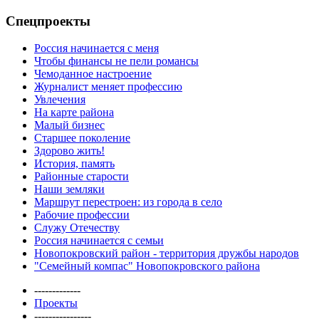
Спецпроекты
Россия начинается с меня
Чтобы финансы не пели романсы
Чемоданное настроение
Журналист меняет профессию
Увлечения
На карте района
Малый бизнес
Старшее поколение
Здорово жить!
История, память
Районные старости
Наши земляки
Маршрут перестроен: из города в село
Рабочие профессии
Служу Отечеству
Россия начинается с семьи
Новопокровский район - территория дружбы народов
"Семейный компас" Новопокровского района
-------------
Проекты
----------------