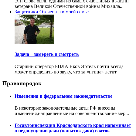
Эти слова были одними из самых счастливых в жизни
ветерана Великой Отечественной войны Михаила...
Защитники Отечества в моей семье
Задача – замереть и смотреть
Старший оператор БПЛА Яков Эртель почти всегда
может определить по звуку, что за «птица» летит
Правопорядок
Изменения в федеральном законодательстве
В некоторые законодательные акты РФ внесены
изменения,направленные на совершенствование мер...
Госавтоинспекция Краснодарского края напоминает
о недопущении дачи (попыток дачи) взяток