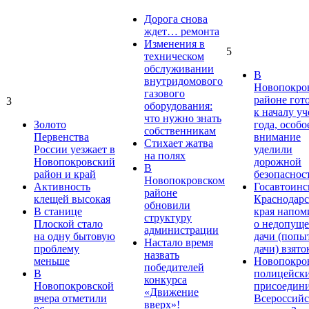
Дорога снова
ждет… ремонта
Изменения в
5
техническом
обслуживании
В
внутридомового
Новопокро
газового
районе гот
3
оборудования:
к началу у
что нужно знать
Золото
года, особо
собственникам
Первенства
внимание
Стихает жатва
России уезжает в
уделили
на полях
Новопокровский
дорожной
В
район и край
безопаснос
Новопокровском
Активность
Госавтоинс
районе
клещей высокая
Краснодарс
обновили
В станице
края напом
структуру
Плоской стало
о недопущ
администрации
на одну бытовую
дачи (попы
Настало время
проблему
дачи) взято
назвать
меньше
Новопокро
победителей
В
полицейск
конкурса
Новопокровской
присоедини
«Движение
вчера отметили
Всероссийс
вверх»!