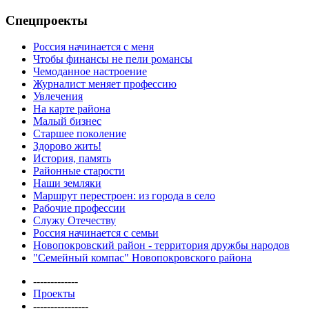
Спецпроекты
Россия начинается с меня
Чтобы финансы не пели романсы
Чемоданное настроение
Журналист меняет профессию
Увлечения
На карте района
Малый бизнес
Старшее поколение
Здорово жить!
История, память
Районные старости
Наши земляки
Маршрут перестроен: из города в село
Рабочие профессии
Служу Отечеству
Россия начинается с семьи
Новопокровский район - территория дружбы народов
"Семейный компас" Новопокровского района
-------------
Проекты
----------------