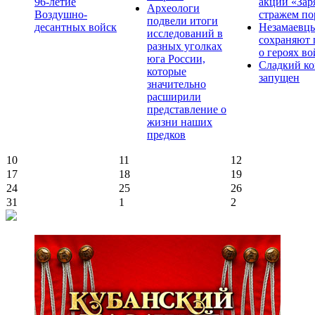
96-летие
акции «Зар
Археологи
Воздушно-
стражем по
подвели итоги
десантных войск
Незамаевц
исследований в
сохраняют 
разных уголках
о героях в
юга России,
Сладкий ко
которые
запущен
значительно
расширили
представление о
жизни наших
предков
10
11
12
17
18
19
24
25
26
31
1
2