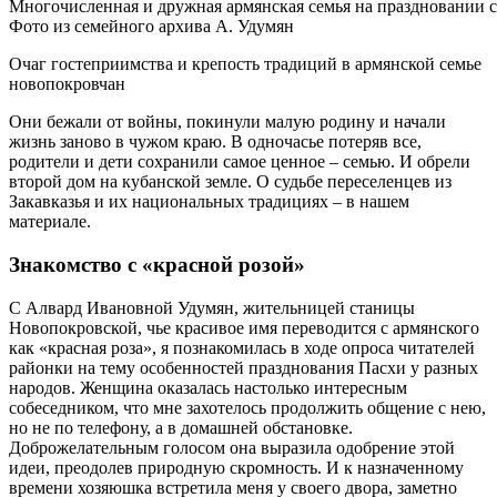
Многочисленная и дружная армянская семья на праздновании 
Фото из семейного архива А. Удумян
Очаг гостеприимства и крепость традиций в армянской семье
новопокровчан
Они бежали от войны, покинули малую родину и начали
жизнь заново в чужом краю. В одночасье потеряв все,
родители и дети сохранили самое ценное – семью. И обрели
второй дом на кубанской земле. О судьбе переселенцев из
Закавказья и их национальных традициях – в нашем
материале.
Знакомство с «красной розой»
С Алвард Ивановной Удумян, жительницей станицы
Новопокровской, чье красивое имя переводится с армянского
как «красная роза», я познакомилась в ходе опроса читателей
районки на тему особенностей празднования Пасхи у разных
народов. Женщина оказалась настолько интересным
собеседником, что мне захотелось продолжить общение с нею,
но не по телефону, а в домашней обстановке.
Доброжелательным голосом она выразила одобрение этой
идеи, преодолев природную скромность. И к назначенному
времени хозяюшка встретила меня у своего двора, заметно