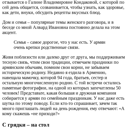
отзывается о Галине Владимировне Кондаковой, с которой по
сей день общается, созванивается, чтобы узнать, как здоровье,
как дети, внуки, обсудить рецепты вкусных блюд.
Дом и семья – популярные темы женского разговора, и в
беседе со мной Алвард Ивановна постоянно делала на этом
акцент.
Семья – самое дорогое, что у нас есть. У армян
очень крепки родственные связи.
Живя поблизости или далеко друг от друга, мы поддерживаем
тесную связь, чтим свои традиции, отмечаем праздники по
армянским обычаям, помним свои корни, не забываем
историческую родину. Недавно я ездила в Армению,
навещала мамочку, которой 94 года, братьев, сестер и
остальную многочисленную родню. С той встречи остались
памятные фотографии, на одной из которых запечатлены 50
человек! Представьте, какая большая и дружная компания
собирается у армян по семейным праздникам. У нас даже есть
шутка по этому поводу. Если кто-то спрашивает, зачем так
много приглашать людей на день рождения, ему отвечают: «А
кому скажешь «не приходи?»
С грядки – на стол