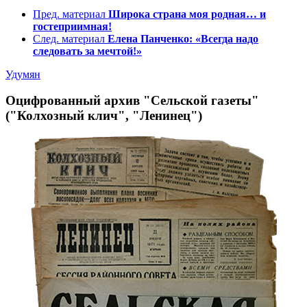
Пред. материал
Широка страна моя родная… и
гостеприимная!
След. материал
Елена Панченко: «Всегда надо
следовать за мечтой!»
Удумян
Оцифрованный архив "Сельской газеты"
("Колхозный клич", "Ленинец")