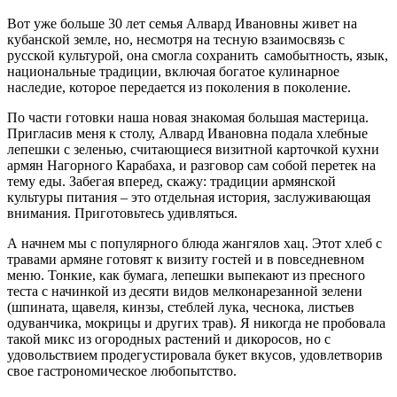
Вот уже больше 30 лет семья Алвард Ивановны живет на
кубанской земле, но, несмотря на тесную взаимосвязь с
русской культурой, она смогла сохранить самобытность, язык,
национальные традиции, включая богатое кулинарное
наследие, которое передается из поколения в поколение.
По части готовки наша новая знакомая большая мастерица.
Пригласив меня к столу, Алвард Ивановна подала хлебные
лепешки с зеленью, считающиеся визитной карточкой кухни
армян Нагорного Карабаха, и разговор сам собой перетек на
тему еды. Забегая вперед, скажу: традиции армянской
культуры питания – это отдельная история, заслуживающая
внимания. Приготовьтесь удивляться.
А начнем мы с популярного блюда жангялов хац. Этот хлеб с
травами армяне готовят к визиту гостей и в повседневном
меню. Тонкие, как бумага, лепешки выпекают из пресного
теста с начинкой из десяти видов мелконарезанной зелени
(шпината, щавеля, кинзы, стеблей лука, чеснока, листьев
одуванчика, мокрицы и других трав). Я никогда не пробовала
такой микс из огородных растений и дикоросов, но с
удовольствием продегустировала букет вкусов, удовлетворив
свое гастрономическое любопытство.