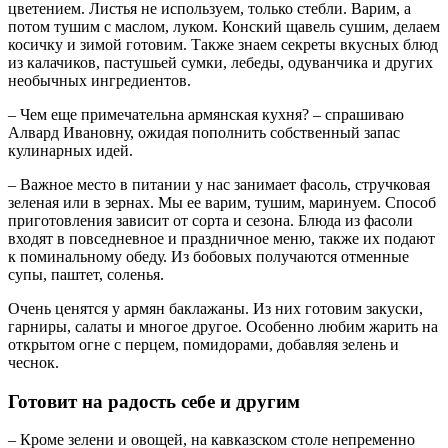
цветением. Листья не используем, только стебли. Варим, а
потом тушим с маслом, луком. Конский щавель сушим, делаем
косичку и зимой готовим. Также знаем секреты вкусных блюд
из калачиков, пастушьей сумки, лебеды, одуванчика и других
необычных ингредиентов.
– Чем еще примечательна армянская кухня? – спрашиваю
Алвард Ивановну, ожидая пополнить собственный запас
кулинарных идей.
– Важное место в питании у нас занимает фасоль, стручковая
зеленая или в зернах. Мы ее варим, тушим, маринуем. Способ
приготовления зависит от сорта и сезона. Блюда из фасоли
входят в повседневное и праздничное меню, также их подают
к поминальному обеду. Из бобовых получаются отменные
супы, паштет, соленья.
Очень ценятся у армян баклажаны. Из них готовим закуски,
гарниры, салаты и многое другое. Особенно любим жарить на
открытом огне с перцем, помидорами, добавляя зелень и
чеснок.
Готовит на радость себе и другим
– Кроме зелени и овощей, на кавказском столе непременно