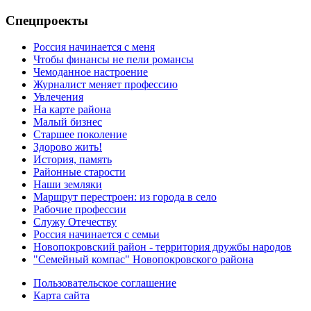
Спецпроекты
Россия начинается с меня
Чтобы финансы не пели романсы
Чемоданное настроение
Журналист меняет профессию
Увлечения
На карте района
Малый бизнес
Старшее поколение
Здорово жить!
История, память
Районные старости
Наши земляки
Маршрут перестроен: из города в село
Рабочие профессии
Служу Отечеству
Россия начинается с семьи
Новопокровский район - территория дружбы народов
"Семейный компас" Новопокровского района
Пользовательское соглашение
Карта сайта