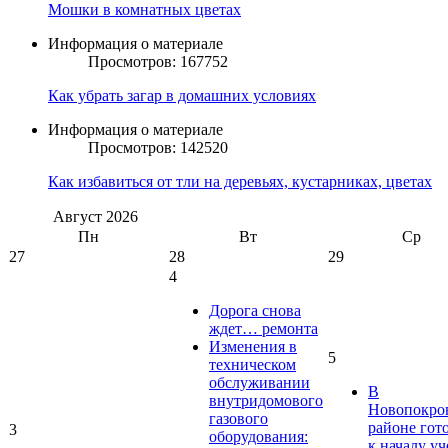
Мошки в комнатных цветах
Информация о материале
Просмотров: 167752
Как убрать загар в домашних условиях
Информация о материале
Просмотров: 142520
Как избавиться от тли на деревьях, кустарниках, цветах
Август
2026
Пн
Вт
Ср
27
28
29
4
Дорога снова
ждет… ремонта
Изменения в
5
техническом
обслуживании
В
внутридомового
Новопокро
газового
районе гот
3
оборудования:
к началу у