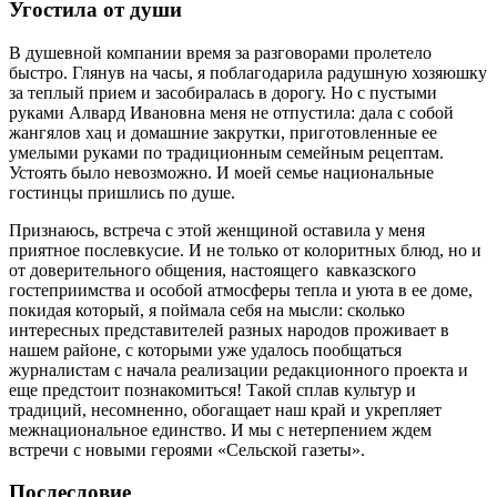
Угостила от души
В душевной компании время за разговорами пролетело
быстро. Глянув на часы, я поблагодарила радушную хозяюшку
за теплый прием и засобиралась в дорогу. Но с пустыми
руками Алвард Ивановна меня не отпустила: дала с собой
жангялов хац и домашние закрутки, приготовленные ее
умелыми руками по традиционным семейным рецептам.
Устоять было невозможно. И моей семье национальные
гостинцы пришлись по душе.
Признаюсь, встреча с этой женщиной оставила у меня
приятное послевкусие. И не только от колоритных блюд, но и
от доверительного общения, настоящего кавказского
гостеприимства и особой атмосферы тепла и уюта в ее доме,
покидая который, я поймала себя на мысли: сколько
интересных представителей разных народов проживает в
нашем районе, с которыми уже удалось пообщаться
журналистам с начала реализации редакционного проекта и
еще предстоит познакомиться! Такой сплав культур и
традиций, несомненно, обогащает наш край и укрепляет
межнациональное единство. И мы с нетерпением ждем
встречи с новыми героями «Сельской газеты».
Послесловие