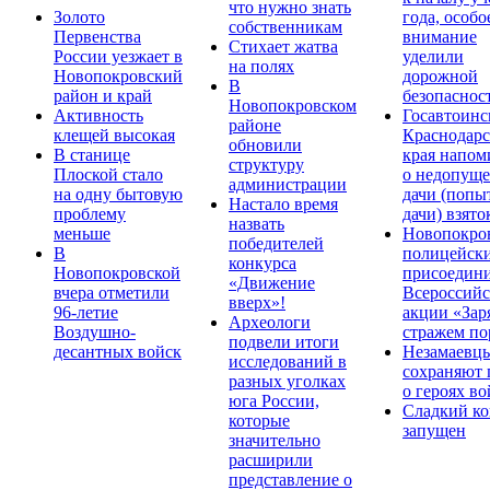
что нужно знать
Золото
года, особо
собственникам
Первенства
внимание
Стихает жатва
России уезжает в
уделили
на полях
Новопокровский
дорожной
В
район и край
безопаснос
Новопокровском
Активность
Госавтоинс
районе
клещей высокая
Краснодарс
обновили
В станице
края напом
структуру
Плоской стало
о недопущ
администрации
на одну бытовую
дачи (попы
Настало время
проблему
дачи) взято
назвать
меньше
Новопокро
победителей
В
полицейск
конкурса
Новопокровской
присоедини
«Движение
вчера отметили
Всероссийс
вверх»!
96-летие
акции «Зар
Археологи
Воздушно-
стражем по
подвели итоги
десантных войск
Незамаевц
исследований в
сохраняют 
разных уголках
о героях в
юга России,
Сладкий ко
которые
запущен
значительно
расширили
представление о