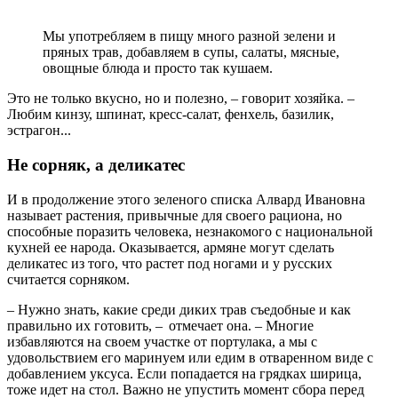
Мы употребляем в пищу много разной зелени и
пряных трав, добавляем в супы, салаты, мясные,
овощные блюда и просто так кушаем.
Это не только вкусно, но и полезно, – говорит хозяйка. –
Любим кинзу, шпинат, кресс-салат, фенхель, базилик,
эстрагон...
Не сорняк, а деликатес
И в продолжение этого зеленого списка Алвард Ивановна
называет растения, привычные для своего рациона, но
способные поразить человека, незнакомого с национальной
кухней ее народа. Оказывается, армяне могут сделать
деликатес из того, что растет под ногами и у русских
считается сорняком.
– Нужно знать, какие среди диких трав съедобные и как
правильно их готовить, – отмечает она. – Многие
избавляются на своем участке от портулака, а мы с
удовольствием его маринуем или едим в отваренном виде с
добавлением уксуса. Если попадается на грядках ширица,
тоже идет на стол. Важно не упустить момент сбора перед