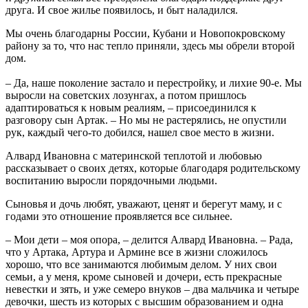
друга. И свое жилье появилось, и быт наладился.
Мы очень благодарны России, Кубани и Новопокровскому
району за то, что нас тепло приняли, здесь мы обрели второй
дом.
– Да, наше поколение застало и перестройку, и лихие 90-е. Мы
выросли на советских лозунгах, а потом пришлось
адаптироваться к новым реалиям, – присоединился к
разговору сын Артак. – Но мы не растерялись, не опустили
рук, каждый чего-то добился, нашел свое место в жизни.
Алвард Ивановна с материнской теплотой и любовью
рассказывает о своих детях, которые благодаря родительскому
воспитанию выросли порядочными людьми.
Сыновья и дочь любят, уважают, ценят и берегут маму, и с
годами это отношение проявляется все сильнее.
– Мои дети – моя опора, – делится Алвард Ивановна. – Рада,
что у Артака, Артура и Армине все в жизни сложилось
хорошо, что все занимаются любимым делом. У них свои
семьи, а у меня, кроме сыновей и дочери, есть прекрасные
невестки и зять, и уже семеро внуков – два мальчика и четыре
девочки, шесть из которых с высшим образованием и одна