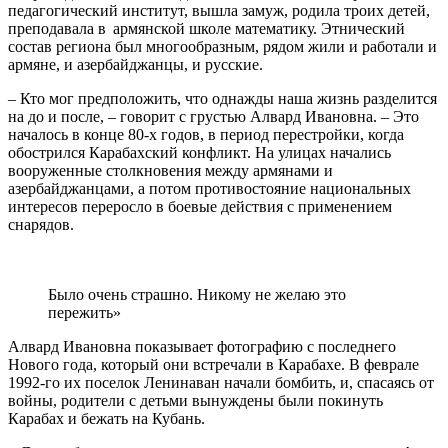
педагогический институт, вышла замуж, родила троих детей,
преподавала в армянской школе математику. Этнический
состав региона был многообразным, рядом жили и работали и
армяне, и азербайджанцы, и русские.
– Кто мог предположить, что однажды наша жизнь разделится
на до и после, – говорит с грустью Алвард Ивановна. – Это
началось в конце 80-х годов, в период перестройки, когда
обострился Карабахский конфликт. На улицах начались
вооруженные столкновения между армянами и
азербайджанцами, а потом противостояние национальных
интересов переросло в боевые действия с применением
снарядов.
Было очень страшно. Никому не желаю это
пережить»
Алвард Ивановна показывает фотографию с последнего
Нового года, который они встречали в Карабахе. В феврале
1992-го их поселок Ленинаван начали бомбить, и, спасаясь от
войны, родители с детьми вынуждены были покинуть
Карабах и бежать на Кубань.