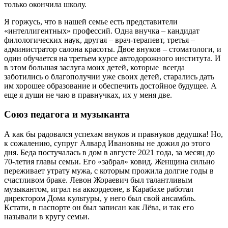
только окончила школу.
Я горжусь, что в нашей семье есть представители
«интеллигентных» профессий. Одна внучка – кандидат
филологических наук, другая – врач-терапевт, третья –
администратор салона красоты. Двое внуков – стоматологи, и
один обучается на третьем курсе автодорожного института. И
в этом большая заслуга моих детей, которые всегда
заботились о благополучии уже своих детей, старались дать
им хорошее образование и обеспечить достойное будущее. А
еще я души не чаю в правнучках, их у меня две.
Союз педагога и музыканта
А как бы радовался успехам внуков и правнуков дедушка! Но,
к сожалению, супруг Алвард Ивановны не дожил до этого
дня. Беда постучалась в дом в августе 2021 года, за месяц до
70-летия главы семьи. Его «забрал» ковид. Женщина сильно
переживает утрату мужа, с которым прожила долгие годы в
счастливом браке. Левон Жораевич был талантливым
музыкантом, играл на аккордеоне, в Карабахе работал
директором Дома культуры, у него был свой ансамбль.
Кстати, в паспорте он был записан как Лёва, и так его
называли в кругу семьи.