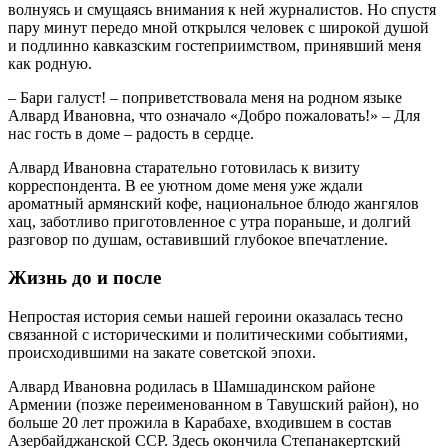
волнуясь и смущаясь внимания к ней журналистов. Но спустя
пару минут передо мной открылся человек с широкой душой
и подлинно кавказским гостеприимством, принявший меня
как родную.
– Бари галуст! – поприветствовала меня на родном языке
Алвард Ивановна, что означало «Добро пожаловать!» – Для
нас гость в доме – радость в сердце.
Алвард Ивановна старательно готовилась к визиту
корреспондента. В ее уютном доме меня уже ждали
ароматный армянский кофе, национальное блюдо жангялов
хац, заботливо приготовленное с утра пораньше, и долгий
разговор по душам, оставивший глубокое впечатление.
Жизнь до и после
Непростая история семьи нашей героини оказалась тесно
связанной с историческими и политическими событиями,
происходившими на закате советской эпохи.
Алвард Ивановна родилась в Шамшадинском районе
Армении (позже переименованном в Тавушский район), но
больше 20 лет прожила в Карабахе, входившем в состав
Азербайджанской ССР. Здесь окончила Степанакертский