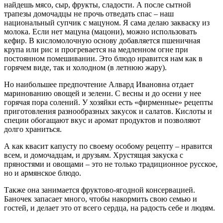
найдешь мясо, сыр, фрукты, сладости. А после сытной
трапезы домочадцы не прочь отведать спас – наш
национальный супчик с мацуном. Я сама делаю закваску из
молока. Если нет мацуна (мацони), можно использовать
кефир. В кисломолочную основу добавляется пшеничная
крупа или рис и прогревается на медленном огне при
постоянном помешивании. Это блюдо нравится нам как в
горячем виде, так и холодном (в летнюю жару).
Но наибольшее предпочтение Алвард Ивановна отдает
маринованию овощей и зелени. С весны и до осени у нее
горячая пора солений. У хозяйки есть «фирменные» рецепты
приготовления разнообразных закусок и салатов. Кислоты и
специи обогащают вкус и аромат продуктов и позволяют
долго храниться.
А как квасит капусту по своему особому рецепту – нравится
всем, и домочадцам, и друзьям. Хрустящая закуска с
пряностями и овощами – это не только традиционное русское,
но и армянское блюдо.
Также она занимается фруктово-ягодной консервацией.
Баночек запасает много, чтобы накормить свою семью и
гостей, и делает это от всего сердца, на радость себе и людям.