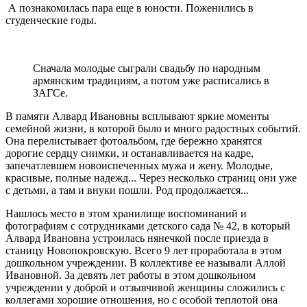
А познакомилась пара еще в юности. Поженились в
студенческие годы.
Сначала молодые сыграли свадьбу по народным
армянским традициям, а потом уже расписались в
ЗАГСе.
В памяти Алвард Ивановны всплывают яркие моменты
семейной жизни, в которой было и много радостных событий.
Она перелистывает фотоальбом, где бережно хранятся
дорогие сердцу снимки, и останавливается на кадре,
запечатлевшем новоиспеченных мужа и жену. Молодые,
красивые, полные надежд... Через несколько страниц они уже
с детьми, а там и внуки пошли. Род продолжается...
Нашлось место в этом хранилище воспоминаний и
фотографиям с сотрудниками детского сада № 42, в который
Алвард Ивановна устроилась нянечкой после приезда в
станицу Новопокровскую. Всего 9 лет проработала в этом
дошкольном учреждении. В коллективе ее называли Аллой
Ивановной. За девять лет работы в этом дошкольном
учреждении у доброй и отзывчивой женщины сложились с
коллегами хорошие отношения, но с особой теплотой она