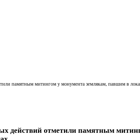
етили памятным митингом у монумента землякам, павшим в лок
вых действий отметили памятным митинг
ах