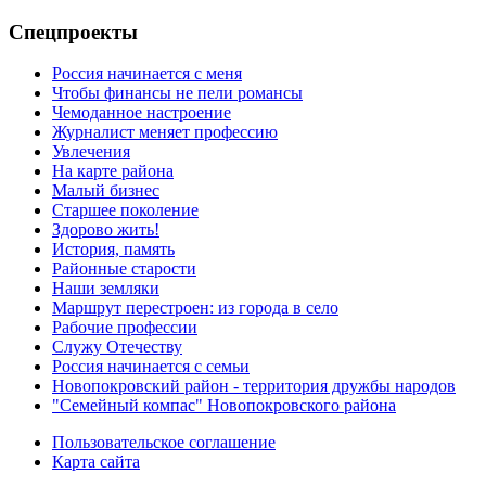
Спецпроекты
Россия начинается с меня
Чтобы финансы не пели романсы
Чемоданное настроение
Журналист меняет профессию
Увлечения
На карте района
Малый бизнес
Старшее поколение
Здорово жить!
История, память
Районные старости
Наши земляки
Маршрут перестроен: из города в село
Рабочие профессии
Служу Отечеству
Россия начинается с семьи
Новопокровский район - территория дружбы народов
"Семейный компас" Новопокровского района
Пользовательское соглашение
Карта сайта