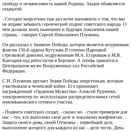
свободу и независимость нашей Родины. Акция объявляется
открытой.
- Сегодня энергетики еще раз хотят напомнить о том, что мы
не вправе забывать героический подвиг советского народа. О
нем должны знать нынешнее и будущее поколения нашей
страны, - говорит Сергей Николаевич Плужник.
Он рассказал о Знамени Победы, которое является штурмовым
флагом 150-й ордена Кутузова II степени Идрицкой
стрелковой дивизии, водруженным М.А. Егоровым и М.В.
Кантария над рейхстагом в Берлине. А теперь хранится в
Центральном музее Вооруженных сил Российской
Федерации.
С.Н. Плужник вручает Знамя Победы энергетикам, которые
участвовали в чеченской войне. Его принимает
награжденный «Орденом Мужества» Алексей Рудченко,
электромонтер по эксплуатации распределительных сетей
новоивановского сетевого участка.
- Подвиги советских солдат, - сказал он, - стали примером для
нас – тех, кто выполнял свой долг в локальных конфликтах.
Защита своего дома, своей Отчизны – первейший долг,
выполнение которого для каждого из нас – дело чести. День