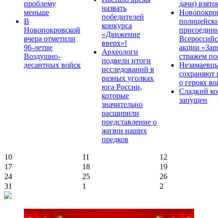
проблему
дачи) взято
назвать
меньше
Новопокро
победителей
В
полицейск
конкурса
Новопокровской
присоедини
«Движение
вчера отметили
Всероссийс
вверх»!
96-летие
акции «Зар
Археологи
Воздушно-
стражем по
подвели итоги
десантных войск
Незамаевц
исследований в
сохраняют 
разных уголках
о героях в
юга России,
Сладкий ко
которые
запущен
значительно
расширили
представление о
жизни наших
предков
10
11
12
17
18
19
24
25
26
31
1
2