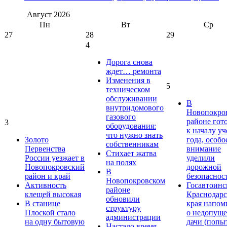
Август
2026
Пн
Вт
Ср
27
28
29
4
Дорога снова
ждет… ремонта
Изменения в
5
техническом
обслуживании
В
внутридомового
Новопокро
газового
районе гот
3
оборудования:
к началу у
что нужно знать
Золото
года, особо
собственникам
Первенства
внимание
Стихает жатва
России уезжает в
уделили
на полях
Новопокровский
дорожной
В
район и край
безопаснос
Новопокровском
Активность
Госавтоинс
районе
клещей высокая
Краснодарс
обновили
В станице
края напом
структуру
Плоской стало
о недопущ
администрации
на одну бытовую
дачи (попы
Настало время