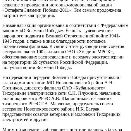
решение о проведении историко-мемориальной акции
«Эстафета Знамени Победы-2011». Тем самым продолжена
патриотическая традиция.
Названная акция организована в соответствии с Федеральным
законом «О Знамени Победы». Ее цель – увековечение
народного подвига в Великой Отечественной войне 1941-
1945 годов, а также в знак благодарности потомков
победителям фашизма. В связи с этим руководители советов
ветеранов около 100 филиалов ОАО «Холдинг МРСК»,
обеспечивающих распределение и передачу электроэнергии
на территории 69 субъектов Российской Федерации,
получили копии Знамени Победы.
На церемонии передачи Знамени Победы присутствовали:
глава администрации МО Новопокровский район А.Н.
Сотников, директор филиала ОАО «Кубаньэнерго»
Тихорецкие электрические сети С.Н. Плужник, начальник
новопокровского РРЭС А.В. Шапошников, начальник
тихорецкого РРЭС Г.А. Марченко, председатель совета
ветеранов Новопокровского района И.К. Батрак,
представители советов ветеранов и молодежи Тихорецких
электросетей и другие.
Минутой молчания собравшиеся почтили павших в боях за