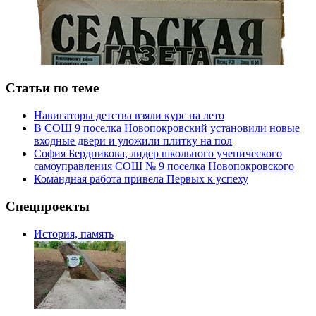
Статьи по теме
Навигаторы детства взяли курс на лето
В СОШ 9 поселка Новопокровский установили новые
входные двери и уложили плитку на пол
София Бердникова, лидер школьного ученического
самоуправления СОШ № 9 поселка Новопокровского
Командная работа привела Первых к успеху
Спецпроекты
История, память