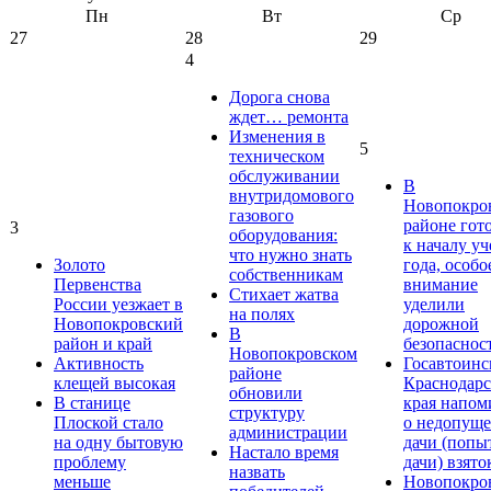
Пн
Вт
Ср
27
28
29
4
Дорога снова
ждет… ремонта
Изменения в
5
техническом
обслуживании
В
внутридомового
Новопокро
газового
районе гот
3
оборудования:
к началу у
что нужно знать
Золото
года, особо
собственникам
Первенства
внимание
Стихает жатва
России уезжает в
уделили
на полях
Новопокровский
дорожной
В
район и край
безопаснос
Новопокровском
Активность
Госавтоинс
районе
клещей высокая
Краснодарс
обновили
В станице
края напом
структуру
Плоской стало
о недопущ
администрации
на одну бытовую
дачи (попы
Настало время
проблему
дачи) взято
назвать
меньше
Новопокро