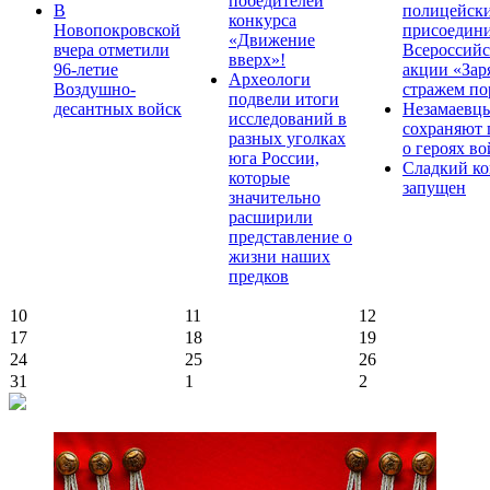
победителей
В
полицейск
конкурса
Новопокровской
присоедини
«Движение
вчера отметили
Всероссийс
вверх»!
96-летие
акции «Зар
Археологи
Воздушно-
стражем по
подвели итоги
десантных войск
Незамаевц
исследований в
сохраняют 
разных уголках
о героях в
юга России,
Сладкий ко
которые
запущен
значительно
расширили
представление о
жизни наших
предков
10
11
12
17
18
19
24
25
26
31
1
2