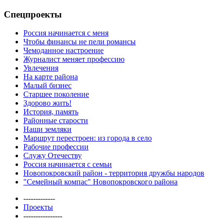
Спецпроекты
Россия начинается с меня
Чтобы финансы не пели романсы
Чемоданное настроение
Журналист меняет профессию
Увлечения
На карте района
Малый бизнес
Старшее поколение
Здорово жить!
История, память
Районные старости
Наши земляки
Маршрут перестроен: из города в село
Рабочие профессии
Служу Отечеству
Россия начинается с семьи
Новопокровский район - территория дружбы народов
"Семейный компас" Новопокровского района
-------------
Проекты
----------------