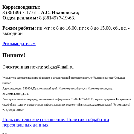
Корреспонденты:
8 (86149) 7-17-61 -
А.С. Ивановская;
Отдел рекламы:
8 (86149) 7-19-63.
Режим работы:
пн.-чт.: с 8 до 16.00, пт.: с 8 до 15.00, сб., вс. -
выходной
Рекламодателям
Пишите!
Электронная почта: selgaz@mail.ru
Учредитель сетевого издания: общество с ограниченной ответственностью “Редакция газеты “Сельская
газета”;
Адрес редакции: 353020, Краснодарский край, Новопокровский р-н, ст. Новопокровская, пер.
Комсомольский, д. 31.
Регистрационный номер средства массовой информации: Эл № ФС77-68223, зарегистрирован Федеральной
службой по надзору в сфере связи, информационных технологий и массовых коммуникаций (Роскмнадзор)
27 декабря 2016 г..
Пользовательское соглашение. Политика обработки
персональных данных