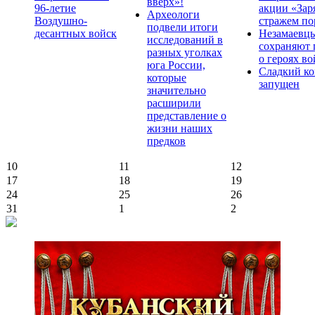
вверх»!
96-летие
акции «Зар
Археологи
Воздушно-
стражем по
подвели итоги
десантных войск
Незамаевц
исследований в
сохраняют 
разных уголках
о героях в
юга России,
Сладкий ко
которые
запущен
значительно
расширили
представление о
жизни наших
предков
10
11
12
17
18
19
24
25
26
31
1
2