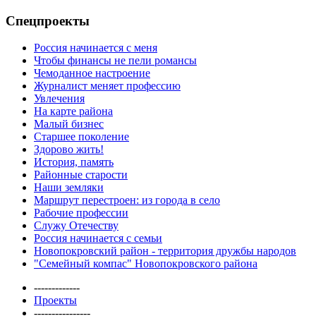
Спецпроекты
Россия начинается с меня
Чтобы финансы не пели романсы
Чемоданное настроение
Журналист меняет профессию
Увлечения
На карте района
Малый бизнес
Старшее поколение
Здорово жить!
История, память
Районные старости
Наши земляки
Маршрут перестроен: из города в село
Рабочие профессии
Служу Отечеству
Россия начинается с семьи
Новопокровский район - территория дружбы народов
"Семейный компас" Новопокровского района
-------------
Проекты
----------------