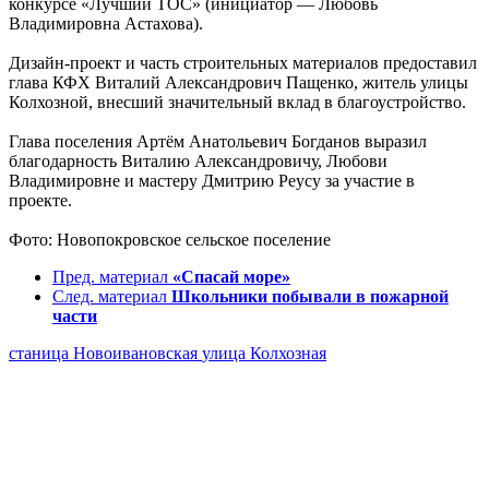
конкурсе «Лучший ТОС» (инициатор — Любовь
Владимировна Астахова).
Дизайн-проект и часть строительных материалов предоставил
глава КФХ Виталий Александрович Пащенко, житель улицы
Колхозной, внесший значительный вклад в благоустройство.
Глава поселения Артём Анатольевич Богданов выразил
благодарность Виталию Александровичу, Любови
Владимировне и мастеру Дмитрию Реусу за участие в
проекте.
Фото: Новопокровское сельское поселение
Пред. материал
«Спасай море»
След. материал
Школьники побывали в пожарной
части
станица Новоивановская
улица Колхозная