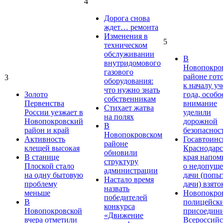
4
Дорога снова
ждет… ремонта
Изменения в
5
техническом
обслуживании
В
внутридомового
Новопокро
газового
районе гот
3
оборудования:
к началу у
что нужно знать
Золото
года, особо
собственникам
Первенства
внимание
Стихает жатва
России уезжает в
уделили
на полях
Новопокровский
дорожной
В
район и край
безопаснос
Новопокровском
Активность
Госавтоинс
районе
клещей высокая
Краснодарс
обновили
В станице
края напом
структуру
Плоской стало
о недопущ
администрации
на одну бытовую
дачи (попы
Настало время
проблему
дачи) взято
назвать
меньше
Новопокро
победителей
В
полицейск
конкурса
Новопокровской
присоедини
«Движение
вчера отметили
Всероссийс