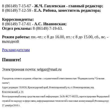
8 (86149) 7-15-67 -
Ж.Ч. Гаплевская - главный редактор;
8 (86149) 7-12-59 -
Е.А. Рябова
, заместитель редактора;
Корреспонденты:
8 (86149) 7-17-61 -
А.С. Ивановская;
Отдел рекламы:
8 (86149) 7-19-63.
Режим работы:
пн.-чт.: с 8 до 16.00, пт.: с 8 до 15.00, сб., вс. -
выходной
Рекламодателям
Пишите!
Электронная почта: selgaz@mail.ru
Учредитель сетевого издания: общество с ограниченной ответственностью “Редакция газеты “Сельская
газета”;
Адрес редакции: 353020, Краснодарский край, Новопокровский р-н, ст. Новопокровская, пер.
Комсомольский, д. 31.
Регистрационный номер средства массовой информации: Эл № ФС77-68223, зарегистрирован Федеральной
службой по надзору в сфере связи, информационных технологий и массовых коммуникаций (Роскмнадзор)
27 декабря 2016 г..