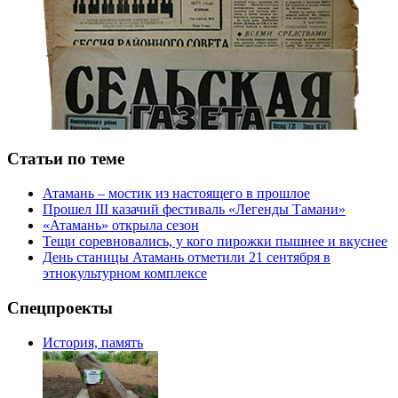
Статьи по теме
Атамань – мостик из настоящего в прошлое
Прошел III казачий фестиваль «Легенды Тамани»
«Атамань» открыла сезон
Тещи соревновались, у кого пирожки пышнее и вкуснее
День станицы Атамань отметили 21 сентября в
этнокультурном комплексе
Спецпроекты
История, память