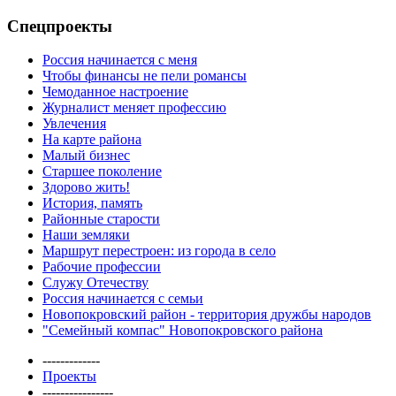
Спецпроекты
Россия начинается с меня
Чтобы финансы не пели романсы
Чемоданное настроение
Журналист меняет профессию
Увлечения
На карте района
Малый бизнес
Старшее поколение
Здорово жить!
История, память
Районные старости
Наши земляки
Маршрут перестроен: из города в село
Рабочие профессии
Служу Отечеству
Россия начинается с семьи
Новопокровский район - территория дружбы народов
"Семейный компас" Новопокровского района
-------------
Проекты
----------------