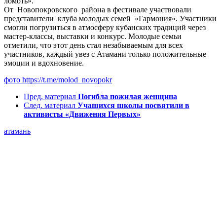
ломоть».
От Новопокровского района в фестивале участвовали
представители клуба молодых семей «Гармония». Участники
смогли погрузиться в атмосферу кубанских традиций через
мастер-классы, выставки и конкурс. Молодые семьи
отметили, что этот день стал незабываемым для всех
участников, каждый увез с Атамани только положительные
эмоции и вдохновение.
фото https://t.me/molod_novopokr
Пред. материал
Погибла пожилая женщина
След. материал
Учащихся школы посвятили в
активисты «Движения Первых»
атамань