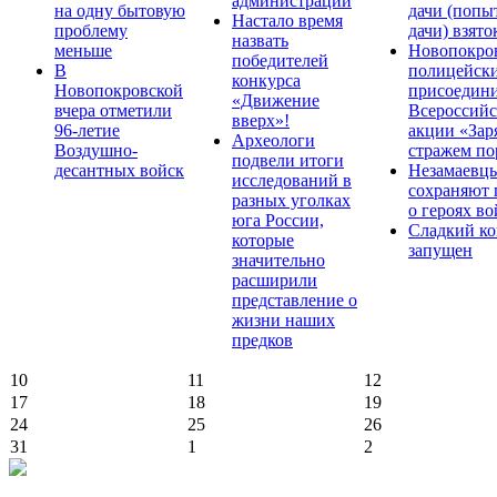
администрации
на одну бытовую
дачи (попы
Настало время
проблему
дачи) взято
назвать
меньше
Новопокро
победителей
В
полицейск
конкурса
Новопокровской
присоедини
«Движение
вчера отметили
Всероссийс
вверх»!
96-летие
акции «Зар
Археологи
Воздушно-
стражем по
подвели итоги
десантных войск
Незамаевц
исследований в
сохраняют 
разных уголках
о героях в
юга России,
Сладкий ко
которые
запущен
значительно
расширили
представление о
жизни наших
предков
10
11
12
17
18
19
24
25
26
31
1
2