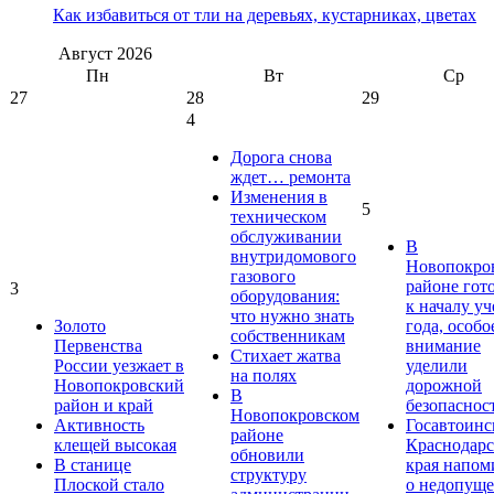
Как избавиться от тли на деревьях, кустарниках, цветах
Август
2026
Пн
Вт
Ср
27
28
29
4
Дорога снова
ждет… ремонта
Изменения в
5
техническом
обслуживании
В
внутридомового
Новопокро
газового
районе гот
3
оборудования:
к началу у
что нужно знать
Золото
года, особо
собственникам
Первенства
внимание
Стихает жатва
России уезжает в
уделили
на полях
Новопокровский
дорожной
В
район и край
безопаснос
Новопокровском
Активность
Госавтоинс
районе
клещей высокая
Краснодарс
обновили
В станице
края напом
структуру
Плоской стало
о недопущ