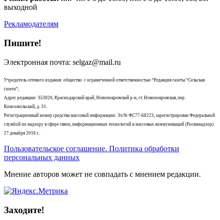
выходной
Рекламодателям
Пишите!
Электронная почта: selgaz@mail.ru
Учредитель сетевого издания: общество с ограниченной ответственностью “Редакция газеты “Сельская
газета”;
Адрес редакции: 353020, Краснодарский край, Новопокровский р-н, ст. Новопокровская, пер.
Комсомольский, д. 31.
Регистрационный номер средства массовой информации: Эл № ФС77-68223, зарегистрирован Федеральной
службой по надзору в сфере связи, информационных технологий и массовых коммуникаций (Роскмнадзор)
27 декабря 2016 г..
Пользовательское соглашение. Политика обработки
персональных данных
Мнение авторов может не совпадать с мнением редакции.
Заходите!