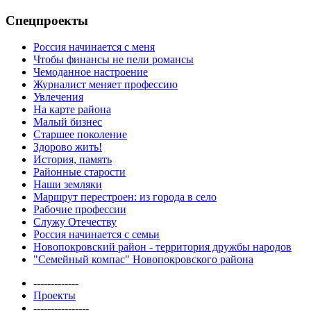
Спецпроекты
Россия начинается с меня
Чтобы финансы не пели романсы
Чемоданное настроение
Журналист меняет профессию
Увлечения
На карте района
Малый бизнес
Старшее поколение
Здорово жить!
История, память
Районные старости
Наши земляки
Маршрут перестроен: из города в село
Рабочие профессии
Служу Отечеству
Россия начинается с семьи
Новопокровский район - территория дружбы народов
"Семейный компас" Новопокровского района
-------------
Проекты
----------------