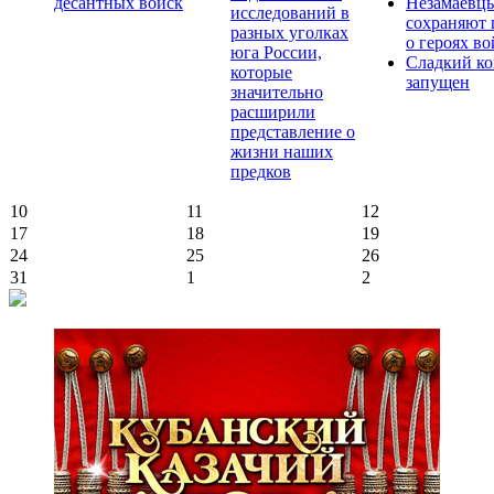
десантных войск
Незамаевц
исследований в
сохраняют 
разных уголках
о героях в
юга России,
Сладкий ко
которые
запущен
значительно
расширили
представление о
жизни наших
предков
10
11
12
17
18
19
24
25
26
31
1
2