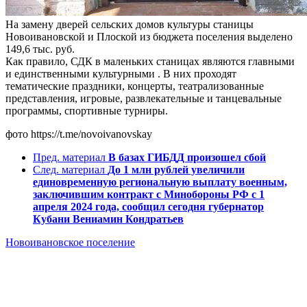
На замену дверей сельских домов культуры станицы
Новоивановской и Плоской из бюджета поселения выделено
149,6 тыс. руб.
Как правило, СДК в маленьких станицах являются главными
и единственными культурными . В них проходят
тематические праздники, концерты, театрализованные
представления, игровые, развлекательные и танцевальные
программы, спортивные турниры.
фото https://t.me/novoivanovskay
Пред. материал
В базах ГИБДД произошел сбой
След. материал
До 1 млн рублей увеличили
единовременную региональную выплату военным,
заключившим контракт с Минобороны РФ с 1
апреля 2024 года, сообщил сегодня губернатор
Кубани Вениамин Кондратьев
Новоивановское поселение