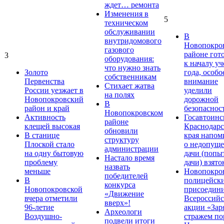
ждет… ремонта
Изменения в
5
техническом
обслуживании
В
внутридомового
Новопокро
газового
районе гот
3
оборудования:
к началу у
что нужно знать
Золото
года, особо
собственникам
Первенства
внимание
Стихает жатва
России уезжает в
уделили
на полях
Новопокровский
дорожной
В
район и край
безопаснос
Новопокровском
Активность
Госавтоинс
районе
клещей высокая
Краснодарс
обновили
В станице
края напом
структуру
Плоской стало
о недопущ
администрации
на одну бытовую
дачи (попы
Настало время
проблему
дачи) взято
назвать
меньше
Новопокро
победителей
В
полицейск
конкурса
Новопокровской
присоедини
«Движение
вчера отметили
Всероссийс
вверх»!
96-летие
акции «Зар
Археологи
Воздушно-
стражем по
подвели итоги