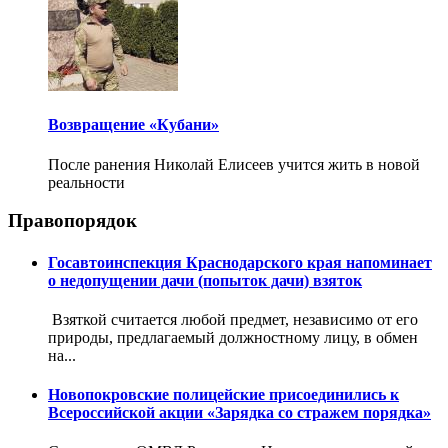
Возвращение «Кубани»
После ранения Николай Елисеев учится жить в новой
реальности
Правопорядок
Госавтоинспекция Краснодарского края напоминает
о недопущении дачи (попыток дачи) взяток
Взяткой считается любой предмет, независимо от его
природы, предлагаемый должностному лицу, в обмен
на...
Новопокровские полицейские присоединились к
Всероссийской акции «Зарядка со стражем порядка»