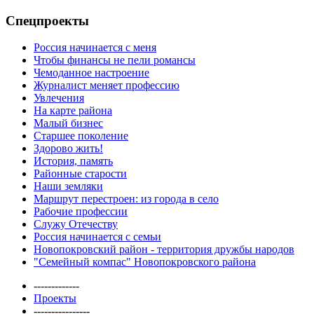
Спецпроекты
Россия начинается с меня
Чтобы финансы не пели романсы
Чемоданное настроение
Журналист меняет профессию
Увлечения
На карте района
Малый бизнес
Старшее поколение
Здорово жить!
История, память
Районные старости
Наши земляки
Маршрут перестроен: из города в село
Рабочие профессии
Служу Отечеству
Россия начинается с семьи
Новопокровский район - территория дружбы народов
"Семейный компас" Новопокровского района
-------------
Проекты
----------------