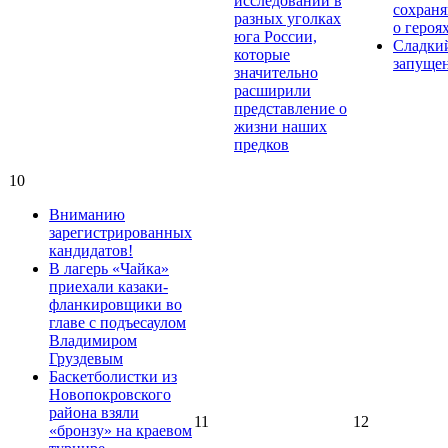
исследований в
сохраня
разных уголках
о героя
юга России,
Сладки
которые
запуще
значительно
расширили
представление о
жизни наших
предков
10
Вниманию
зарегистрированных
кандидатов!
В лагерь «Чайка»
приехали казаки-
фланкировщики во
главе с подъесаулом
Владимиром
Груздевым
Баскетболистки из
Новопокровского
района взяли
11
12
«бронзу» на краевом