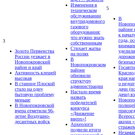
Изменения в
5
техническом
обслуживании
В
внутридомового
Новопо
газового
районе 
оборудования:
к начал
что нужно знать
года, о
3
собственникам
вниман
Стихает жатва
Золото Первенства
уделил
на полях
России уезжает в
дорожн
В
Новопокровский
безопас
Новопокровском
район и край
Госавт
районе
Активность клещей
Краснод
обновили
высокая
края на
структуру
В станице Плоской
о недо
администрации
стало на одну
дачи (п
Настало время
бытовую проблему
дачи) в
назвать
меньше
Новопо
победителей
В Новопокровской
полице
конкурса
вчера отметили 96-
присое
«Движение
летие Воздушно-
Всерос
вверх»!
десантных войск
акции «
Археологи
стражем
подвели итоги
Незама