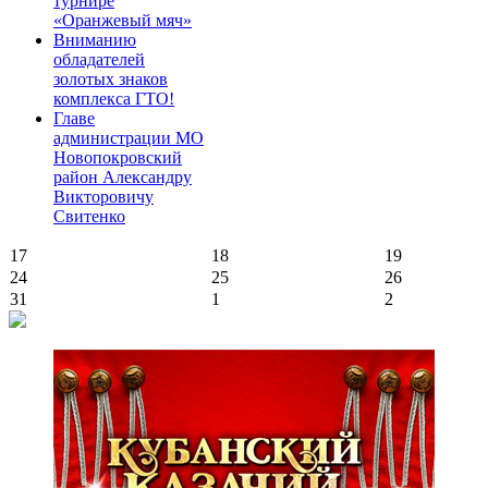
турнире
«Оранжевый мяч»
Вниманию
обладателей
золотых знаков
комплекса ГТО!
Главе
администрации МО
Новопокровский
район Александру
Викторовичу
Свитенко
17
18
19
24
25
26
31
1
2