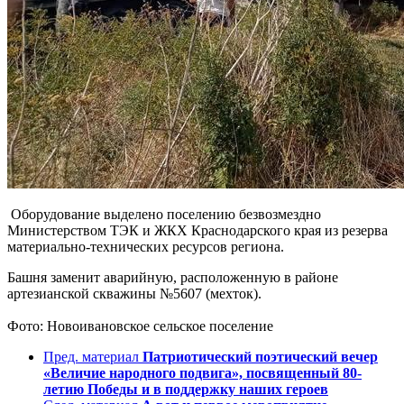
Оборудование выделено поселению безвозмездно
Министерством ТЭК и ЖКХ Краснодарского края из резерва
материально-технических ресурсов региона.
Башня заменит аварийную, расположенную в районе
артезианской скважины №5607 (мехток).
Фото: Новоивановское сельское поселение
Пред. материал
Патриотический поэтический вечер
«Величие народного подвига», посвященный 80-
летию Победы и в поддержку наших героев