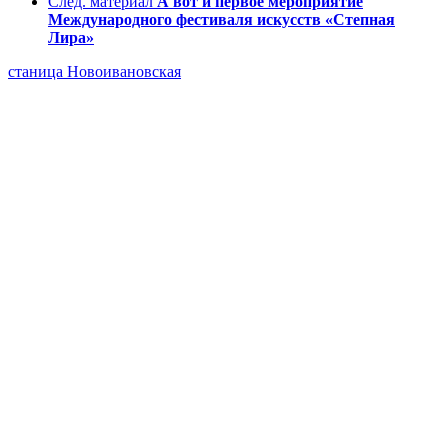
След. материал
А вот и первое мероприятие
Международного фестиваля искусств «Степная
Лира»
станица Новоивановская