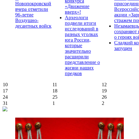
конкурса
Новопокровской
присоедини
«Движение
вчера отметили
Всероссийс
вверх»!
96-летие
акции «Зар
Археологи
Воздушно-
стражем по
подвели итоги
десантных войск
Незамаевц
исследований в
сохраняют 
разных уголках
о героях в
юга России,
Сладкий ко
которые
запущен
значительно
расширили
представление о
жизни наших
предков
10
11
12
17
18
19
24
25
26
31
1
2