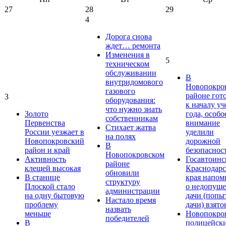
27
28
29
4
Дорога снова
ждет… ремонта
Изменения в
5
техническом
обслуживании
В
внутридомового
Новопокро
газового
районе гот
3
оборудования:
к началу у
что нужно знать
Золото
года, особо
собственникам
Первенства
внимание
Стихает жатва
России уезжает в
уделили
на полях
Новопокровский
дорожной
В
район и край
безопаснос
Новопокровском
Активность
Госавтоинс
районе
клещей высокая
Краснодарс
обновили
В станице
края напом
структуру
Плоской стало
о недопущ
администрации
на одну бытовую
дачи (попы
Настало время
проблему
дачи) взято
назвать
меньше
Новопокро
победителей
В
полицейск