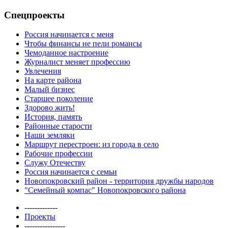
Спецпроекты
Россия начинается с меня
Чтобы финансы не пели романсы
Чемоданное настроение
Журналист меняет профессию
Увлечения
На карте района
Малый бизнес
Старшее поколение
Здорово жить!
История, память
Районные старости
Наши земляки
Маршрут перестроен: из города в село
Рабочие профессии
Служу Отечеству
Россия начинается с семьи
Новопокровский район - территория дружбы народов
"Семейный компас" Новопокровского района
-------------
Проекты
----------------