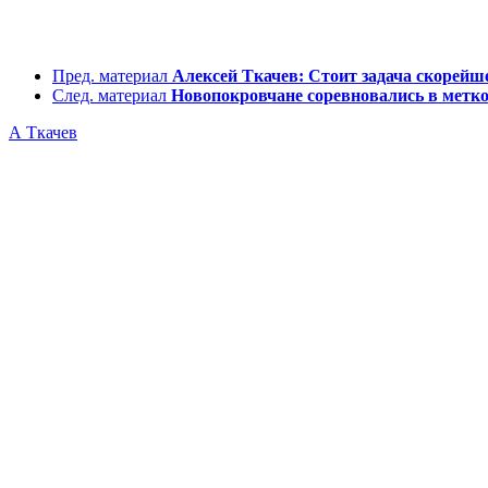
Пред. материал
Алексей Ткачев: Стоит задача скорейше
След. материал
Новопокровчане соревновались в метк
А Ткачев