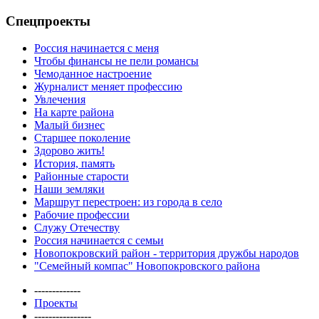
Спецпроекты
Россия начинается с меня
Чтобы финансы не пели романсы
Чемоданное настроение
Журналист меняет профессию
Увлечения
На карте района
Малый бизнес
Старшее поколение
Здорово жить!
История, память
Районные старости
Наши земляки
Маршрут перестроен: из города в село
Рабочие профессии
Служу Отечеству
Россия начинается с семьи
Новопокровский район - территория дружбы народов
"Семейный компас" Новопокровского района
-------------
Проекты
----------------