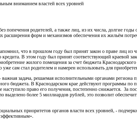
льным вниманием властей всех уровней
з попечения родителей, а также лиц, из их числа, долгие годы 
лях расширения форм и механизмов обеспечения их жильём потре
помнил, что в прошлом году был принят закон о праве лиц из чи
 кредита. В этом году был принят соответствующий краевой за
иобретение жилого помещения за счет бюджета Краснодарского
о уже сам стал родителем и намерен использовать для приобрет
– важная задача, решаемая исполнительными органами региона 
ного бюджета. В Краснодарском крае действуют программы по п
е наступило право его получения, постепенно снижается. За пос
ло выделено более 5 миллиардов рублей, это позволит обеспечит
циальных приоритетов органов власти всех уровней, - подчеркну
е эффективным».