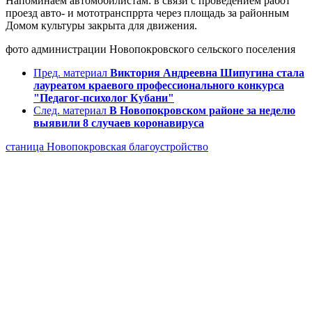
Напоминаем автомобилистам: в связи с проведением работ
проезд авто- и мототранспррта через площадь за районным
Домом культуры закрыта для движения.
фото администрации Новопокровского сельского поселения
Пред. материал
Виктория Андреевна Шипугина стала
лауреатом краевого профессионального конкурса
"Педагог-психолог Кубани"
След. материал
В Новопокровском районе за неделю
выявили 8 случаев коронавируса
станица Новопокровская
благоустройство