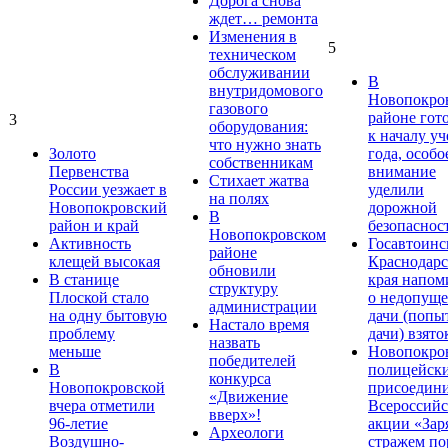
Дорога снова
ждет… ремонта
Изменения в
5
техническом
обслуживании
В
внутридомового
Новопокро
газового
районе гот
3
оборудования:
к началу у
что нужно знать
Золото
года, особо
собственникам
Первенства
внимание
Стихает жатва
России уезжает в
уделили
на полях
Новопокровский
дорожной
В
район и край
безопаснос
Новопокровском
Активность
Госавтоинс
районе
клещей высокая
Краснодарс
обновили
В станице
края напом
структуру
Плоской стало
о недопущ
администрации
на одну бытовую
дачи (попы
Настало время
проблему
дачи) взято
назвать
меньше
Новопокро
победителей
В
полицейск
конкурса
Новопокровской
присоедини
«Движение
вчера отметили
Всероссийс
вверх»!
96-летие
акции «Зар
Археологи
Воздушно-
стражем по