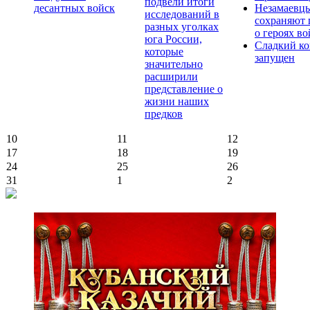
подвели итоги
десантных войск
Незамаевц
исследований в
сохраняют 
разных уголках
о героях в
юга России,
Сладкий ко
которые
запущен
значительно
расширили
представление о
жизни наших
предков
10
11
12
17
18
19
24
25
26
31
1
2