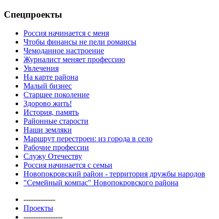
Спецпроекты
Россия начинается с меня
Чтобы финансы не пели романсы
Чемоданное настроение
Журналист меняет профессию
Увлечения
На карте района
Малый бизнес
Старшее поколение
Здорово жить!
История, память
Районные старости
Наши земляки
Маршрут перестроен: из города в село
Рабочие профессии
Служу Отечеству
Россия начинается с семьи
Новопокровский район - территория дружбы народов
"Семейный компас" Новопокровского района
-------------
Проекты
----------------