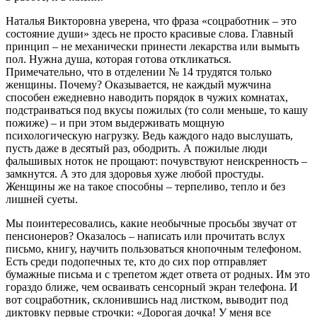
Наталья Викторовна уверена, что фраза «соцработник – это
состояние души» здесь не просто красивые слова. Главный
принцип – не механически принести лекарства или вымыть
пол. Нужна душа, которая готова откликаться.
Примечательно, что в отделении № 14 трудятся только
женщины. Почему? Оказывается, не каждый мужчина
способен ежедневно наводить порядок в чужих комнатах,
подстраиваться под вкусы пожилых (то соли меньше, то кашу
пожиже) – и при этом выдерживать мощную
психологическую нагрузку. Ведь каждого надо выслушать,
пусть даже в десятый раз, ободрить. А пожилые люди
фальшивых ноток не прощают: почувствуют неискренность –
замкнутся. А это для здоровья хуже любой простуды.
Женщины же на такое способны – терпеливо, тепло и без
лишней суеты.
Мы поинтересовались, какие необычные просьбы звучат от
пенсионеров? Оказалось – написать или прочитать вслух
письмо, книгу, научить пользоваться кнопочным телефоном.
Есть среди подопечных те, кто до сих пор отправляет
бумажные письма и с трепетом ждет ответа от родных. Им это
гораздо ближе, чем осваивать сенсорный экран телефона. И
вот соцработник, склонившись над листком, выводит под
диктовку первые строчки: «Дорогая дочка! У меня все