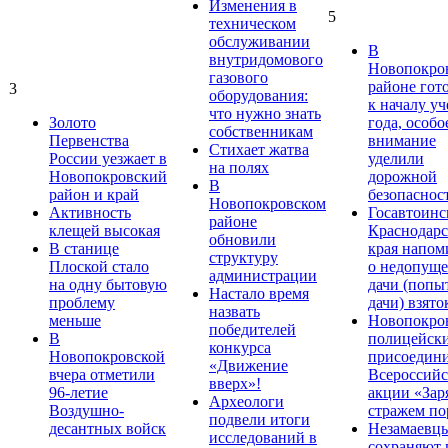
Изменения в
5
техническом
обслуживании
В
внутридомового
Новопокро
газового
районе гот
3
оборудования:
к началу у
что нужно знать
Золото
года, особо
собственникам
Первенства
внимание
Стихает жатва
России уезжает в
уделили
на полях
Новопокровский
дорожной
В
район и край
безопаснос
Новопокровском
Активность
Госавтоинс
районе
клещей высокая
Краснодарс
обновили
В станице
края напом
структуру
Плоской стало
о недопущ
администрации
на одну бытовую
дачи (попы
Настало время
проблему
дачи) взято
назвать
меньше
Новопокро
победителей
В
полицейск
конкурса
Новопокровской
присоедини
«Движение
вчера отметили
Всероссийс
вверх»!
96-летие
акции «Зар
Археологи
Воздушно-
стражем по
подвели итоги
десантных войск
Незамаевц
исследований в
сохраняют 