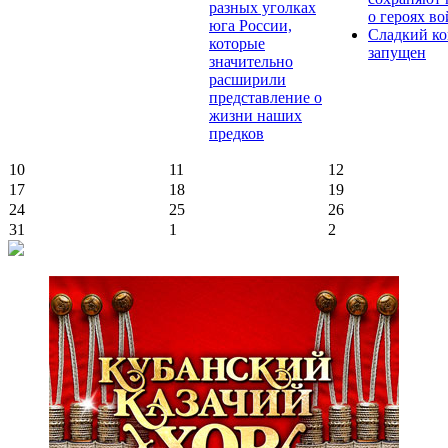
разных уголках
о героях в
юга России,
Сладкий ко
которые
запущен
значительно
расширили
представление о
жизни наших
предков
10
11
12
17
18
19
24
25
26
31
1
2