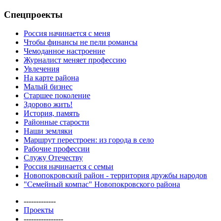
Спецпроекты
Россия начинается с меня
Чтобы финансы не пели романсы
Чемоданное настроение
Журналист меняет профессию
Увлечения
На карте района
Малый бизнес
Старшее поколение
Здорово жить!
История, память
Районные старости
Наши земляки
Маршрут перестроен: из города в село
Рабочие профессии
Служу Отечеству
Россия начинается с семьи
Новопокровский район - территория дружбы народов
"Семейный компас" Новопокровского района
-------------
Проекты
----------------