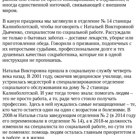
иногда единственной ниточкой, связывающей с внешним
миром.
В канун праздника мы заглянули в отделение № 14 станицы
Калниболотской, чтобы поговорить с Натальей Викторовной
Дьяченко, специалистом по социальной работе. Рассуждали
не только о бытовых заботах – доставке лекарств, уборке или
приготовлении обеда. Говорили о призвании, подопечных с
их непростыми судьбами, профессиональном долге и тех
душевных качествах соцработника, которые ни в одной
инструкции не пропишешь.
Наталья Викторовна пришла в социальную службу четверть
века назад. В 2001 году, окончив медицинское училище, она
устроилась медсестрой в специализированное отделение
социального обслуживания на дому № 2 станицы
Калниболотской. И уже тогда точно знала: помогать людям –
это не просто работа, а то, ради чего стоило получать
профессию. Здесь в ней нуждались самые незащищенные – те,
кто часто остается один на один с возрастом и болезнями. В
2008-м Наталья стала заведующим отделения № 2 (в 2014 году
его переименовали в отделение № 14), а в 2018-м должность
изменили на специалиста по социальной работе, но сути это
не поменяло: помощь людям осталась главным приоритетом и
в работе, и в жизни.