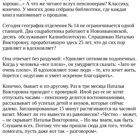
хорошо...» А что же читают вслух пенсионерам? Классику,
конечно. У многих дома собраны библиотеки, где каждая
книга напоминает о прошлом.
Сегодня география отделения № 14 не ограничивается одной
станицей. Два соцработника работают в Новоивановской,
десять обслуживают Калниболотскую. Спрашиваю Наталью
Викторовну, проработавшую здесь 25 лет, что до сих пор
удивляет и вдохновляет?
Она отвечает без раздумий: «Удивляет оптимизм подопечных.
Когда у человека «все плохо», он умудряется сказать: «Зато не
очень плохо». И вдохновляют тоже люди – те, кто хочет жить,
борется с недугами и умеет искренне благодарить».
Конечно, бывает и по-другому. Раз в три месяца Наталья
Викторовна приходит с проверкой. Иной раз ее не хотят
отпускать часами – пенсионер делится воспоминаниями,
рассказывает об успехах детей и внуков, которые сейчас
далеко. Запланированные 15 минут растягиваются на часовой
визит. Может ли это вывести из равновесия? «Честно – может,
– не скрывает Наталья Викторовна. – Но мы знаем, как быть.
Слушаем всех. Потому что мы пришли сюда для того, чтобы
помогать, пусть даже вот так – разговором».