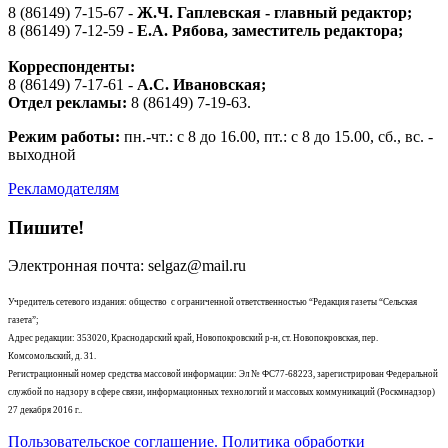
8 (86149) 7-15-67 -
Ж.Ч. Гаплевская - главный редактор;
8 (86149) 7-12-59 -
Е.А. Рябова
, заместитель редактора;
Корреспонденты:
8 (86149) 7-17-61 -
А.С. Ивановская;
Отдел рекламы:
8 (86149) 7-19-63.
Режим работы:
пн.-чт.: с 8 до 16.00, пт.: с 8 до 15.00, сб., вс. -
выходной
Рекламодателям
Пишите!
Электронная почта: selgaz@mail.ru
Учредитель сетевого издания: общество с ограниченной ответственностью “Редакция газеты “Сельская
газета”;
Адрес редакции: 353020, Краснодарский край, Новопокровский р-н, ст. Новопокровская, пер.
Комсомольский, д. 31.
Регистрационный номер средства массовой информации: Эл № ФС77-68223, зарегистрирован Федеральной
службой по надзору в сфере связи, информационных технологий и массовых коммуникаций (Роскмнадзор)
27 декабря 2016 г..
Пользовательское соглашение. Политика обработки