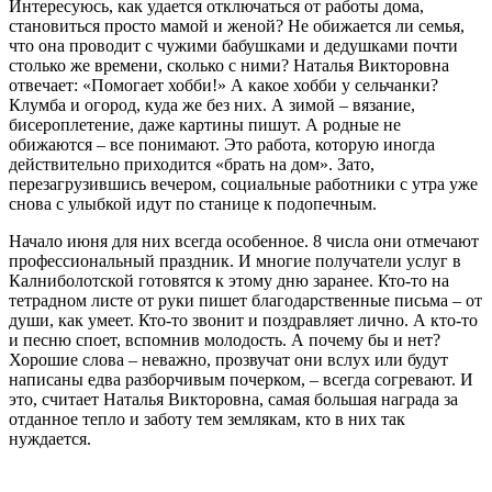
Интересуюсь, как удается отключаться от работы дома,
становиться просто мамой и женой? Не обижается ли семья,
что она проводит с чужими бабушками и дедушками почти
столько же времени, сколько с ними? Наталья Викторовна
отвечает: «Помогает хобби!» А какое хобби у сельчанки?
Клумба и огород, куда же без них. А зимой – вязание,
бисероплетение, даже картины пишут. А родные не
обижаются – все понимают. Это работа, которую иногда
действительно приходится «брать на дом». Зато,
перезагрузившись вечером, социальные работники с утра уже
снова с улыбкой идут по станице к подопечным.
Начало июня для них всегда особенное. 8 числа они отмечают
профессиональный праздник. И многие получатели услуг в
Калниболотской готовятся к этому дню заранее. Кто-то на
тетрадном листе от руки пишет благодарственные письма – от
души, как умеет. Кто-то звонит и поздравляет лично. А кто-то
и песню споет, вспомнив молодость. А почему бы и нет?
Хорошие слова – неважно, прозвучат они вслух или будут
написаны едва разборчивым почерком, – всегда согревают. И
это, считает Наталья Викторовна, самая большая награда за
отданное тепло и заботу тем землякам, кто в них так
нуждается.