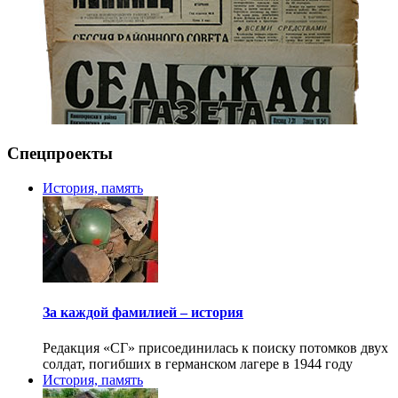
Спецпроекты
История, память
За каждой фамилией – история
Редакция «СГ» присоединилась к поиску потомков двух
солдат, погибших в германском лагере в 1944 году
История, память