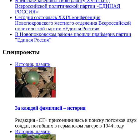
В Москве завершил свою работу XVII съезд
Всероссийской политической партии «ЕДИНАЯ
РОССИЯ»
Сегодня состоялась XXIX конференция
Новопокровского местного отделения Всероссийской
политической партии «Единая Россия»
В Новопокровском районе прошли праймериз партии
"Единая Россия"
Спецпроекты
История, память
За каждой фамилией – история
Редакция «СГ» присоединилась к поиску потомков двух
солдат, погибших в германском лагере в 1944 году
История, память