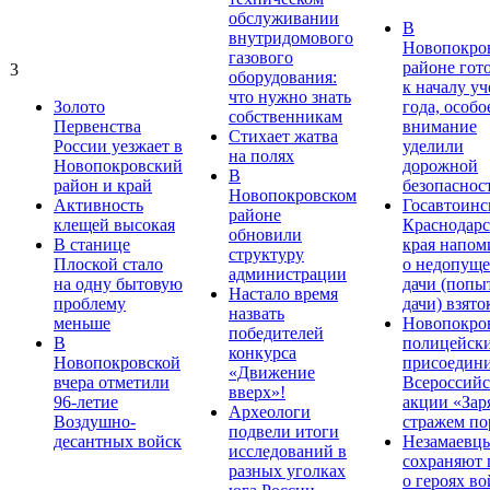
обслуживании
В
внутридомового
Новопокро
газового
районе гот
3
оборудования:
к началу у
что нужно знать
Золото
года, особо
собственникам
Первенства
внимание
Стихает жатва
России уезжает в
уделили
на полях
Новопокровский
дорожной
В
район и край
безопаснос
Новопокровском
Активность
Госавтоинс
районе
клещей высокая
Краснодарс
обновили
В станице
края напом
структуру
Плоской стало
о недопущ
администрации
на одну бытовую
дачи (попы
Настало время
проблему
дачи) взято
назвать
меньше
Новопокро
победителей
В
полицейск
конкурса
Новопокровской
присоедини
«Движение
вчера отметили
Всероссийс
вверх»!
96-летие
акции «Зар
Археологи
Воздушно-
стражем по
подвели итоги
десантных войск
Незамаевц
исследований в
сохраняют 
разных уголках
о героях в