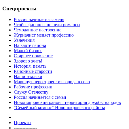
Спецпроекты
Россия начинается с меня
Чтобы финансы не пели романсы
Чемоданное настроение
Журналист меняет профессию
Увлечения
На карте района
Малый бизнес
Старшее поколение
Здорово жить!
История, память
Районные старости
Наши земляки
Маршрут перестроен: из города в село
Рабочие профессии
Служу Отечеству
Россия начинается с семьи
Новопокровский район - территория дружбы народов
"Семейный компас" Новопокровского района
-------------
Проекты
----------------