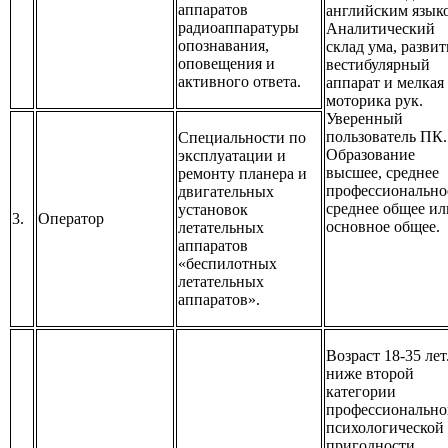
аппаратов
английским язык
радиоаппаратуры
Аналитический
опознавания,
склад ума, разви
оповещения и
вестибулярный
активного ответа.
аппарат и мелкая
моторика рук.
Уверенный
пользователь ПК.
Специальности по
Образование
эксплуатации и
высшее, среднее
ремонту планера и
профессионально
двигательных
среднее общее ил
установок
3.
Оператор
основное общее.
летательных
аппаратов
«беспилотных
летательных
аппаратов».
Возраст 18-35 лет
ниже второй
категории
профессионально
психологической
пригодности.