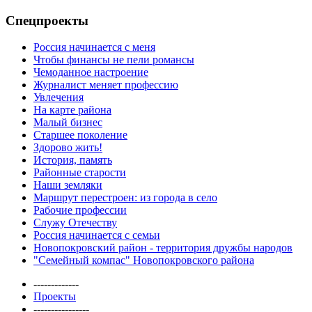
Спецпроекты
Россия начинается с меня
Чтобы финансы не пели романсы
Чемоданное настроение
Журналист меняет профессию
Увлечения
На карте района
Малый бизнес
Старшее поколение
Здорово жить!
История, память
Районные старости
Наши земляки
Маршрут перестроен: из города в село
Рабочие профессии
Служу Отечеству
Россия начинается с семьи
Новопокровский район - территория дружбы народов
"Семейный компас" Новопокровского района
-------------
Проекты
----------------