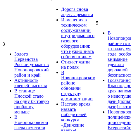
Дорога снова
ждет… ремонта
Изменения в
5
техническом
обслуживании
В
внутридомового
Новопокро
газового
районе гот
3
оборудования:
к началу у
что нужно знать
Золото
года, особо
собственникам
Первенства
внимание
Стихает жатва
России уезжает в
уделили
на полях
Новопокровский
дорожной
В
район и край
безопаснос
Новопокровском
Активность
Госавтоинс
районе
клещей высокая
Краснодарс
обновили
В станице
края напом
структуру
Плоской стало
о недопущ
администрации
на одну бытовую
дачи (попы
Настало время
проблему
дачи) взято
назвать
меньше
Новопокро
победителей
В
полицейск
конкурса
Новопокровской
присоедини
«Движение
вчера отметили
Всероссийс
вверх»!