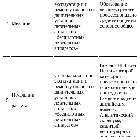
Образование
эксплуатации и
высшее, среднее
ремонту планера и
профессионально
двигательных
среднее общее ил
установок
14.
Механик
основное общее.
летательных
аппаратов
«беспилотных
летательных
аппаратов».
Возраст 18-45 лет
Не ниже второй
Специальности по
категории
эксплуатации и
профессионально
ремонту планера и
психологической
двигательных
пригодности.
Начальник
установок
Базовое владение
15.
летательных
английским
расчета
аппаратов
языком.
«беспилотных
Аналитический
летательных
склад ума,
аппаратов».
развитый
вестибулярный
аппарат и мелкая