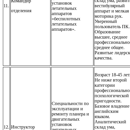
склад ума, разви
Командир
установок
11.
вестибулярный
летательных
отделения
аппарат и мелкая
аппаратов
моторика рук.
«беспилотных
Уверенный
летательных
пользователь ПК.
аппаратов».
Образование
высшее, среднее
профессионально
среднее общее.
Развитые лидерс
качества.
Возраст 18-45 лет
Не ниже второй
категории
профессионально
психологической
пригодности.
Специальности по
Базовое владение
эксплуатации и
английским
ремонту планера и
языком.
двигательных
Аналитический
установок
12.
Инструктор
склад ума,
летательных