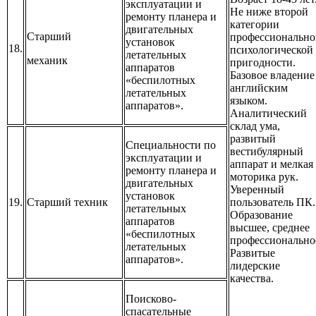
эксплуатации и
Не ниже второй
ремонту планера и
категории
двигательных
Старший
профессионально
установок
18.
психологической
летательных
механик
пригодности.
аппаратов
Базовое владение
«беспилотных
английским
летательных
языком.
аппаратов».
Аналитический
склад ума,
развитый
Специальности по
вестибулярный
эксплуатации и
аппарат и мелкая
ремонту планера и
моторика рук.
двигательных
Уверенный
установок
19.
Старший техник
пользователь ПК.
летательных
Образование
аппаратов
высшее, среднее
«беспилотных
профессионально
летательных
Развитые
аппаратов».
лидерские
качества.
Поисково-
спасательные