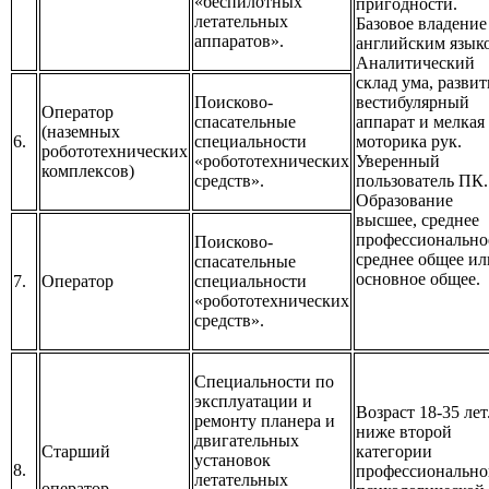
«беспилотных
пригодности.
летательных
Базовое владение
аппаратов».
английским язык
Аналитический
склад ума, разви
Поисково-
вестибулярный
Оператор
спасательные
аппарат и мелкая
(наземных
6.
специальности
моторика рук.
робототехнических
«робототехнических
Уверенный
комплексов)
средств».
пользователь ПК.
Образование
высшее, среднее
профессионально
Поисково-
среднее общее ил
спасательные
основное общее.
7.
Оператор
специальности
«робототехнических
средств».
Специальности по
эксплуатации и
Возраст 18-35 лет
ремонту планера и
ниже второй
двигательных
Старший
категории
установок
8.
профессионально
летательных
оператор