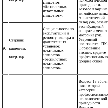
психологической
аппаратов
пригодности.
«беспилотных
Базовое владение
летательных
английским язык
аппаратов».
Аналитический
склад ума, разви
вестибулярный
Специальности по
аппарат и мелкая
эксплуатации и
моторика рук.
ремонту планера и
Уверенный
Старший
двигательных
пользователь ПК.
установок
Образование
9.
разведчик-
летательных
высшее, среднее
аппаратов
оператор
профессионально
«беспилотных
среднее общее.
летательных
аппаратов».
Возраст 18-35 лет
ниже второй
категории
профессионально
психологической
пригодности.
Высокая