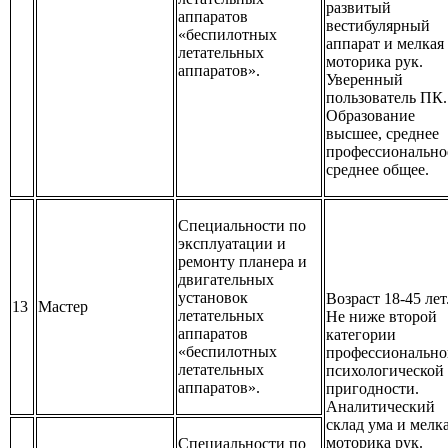
развитый
аппаратов
вестибулярный
«беспилотных
аппарат и мелкая
летательных
моторика рук.
аппаратов».
Уверенный
пользователь ПК.
Образование
высшее, среднее
профессионально
среднее общее.
Специальности по
эксплуатации и
ремонту планера и
двигательных
установок
Возраст 18-45 лет
13
Мастер
летательных
Не ниже второй
аппаратов
категории
«беспилотных
профессионально
летательных
психологической
аппаратов».
пригодности.
Аналитический
склад ума и мелк
моторика рук.
Специальности по