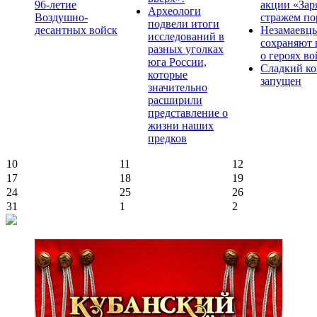
96-летие
акции «Зар
Археологи
Воздушно-
стражем по
подвели итоги
десантных войск
Незамаевц
исследований в
сохраняют 
разных уголках
о героях в
юга России,
Сладкий ко
которые
запущен
значительно
расширили
представление о
жизни наших
предков
10
11
12
17
18
19
24
25
26
31
1
2