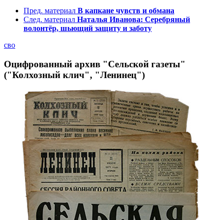
Пред. материал
В капкане чувств и обмана
След. материал
Наталья Иванова: Серебряный
волонтёр, шьющий защиту и заботу
сво
Оцифрованный архив "Сельской газеты"
("Колхозный клич", "Ленинец")