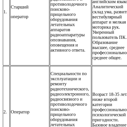
английским язык
противолодочного
Аналитический
Старший
поисково-
1.
склад ума, разви
прицельного
оператор
вестибулярный
оборудования
аппарат и мелкая
летательных
моторика рук.
аппаратов
Уверенный
радиоаппаратуры
пользователь ПК.
опознавания,
Образование
оповещения и
высшее, среднее
активного ответа.
профессионально
среднее общее.
Специальности по
эксплуатации и
ремонту
радиотехнического,
радиоэлектронного,
Возраст 18-35 лет
радиосвязного и
ниже второй
противолодочного
категории
поисково-
профессионально
2.
Оператор
прицельного
психологической
оборудования
пригодности.
летательных
Базовое владение