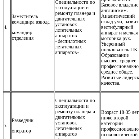
Специальности по
Базовое владение
эксплуатации и
английским.
ремонту планера и
Аналитический
Заместитель
двигательных
склад ума, разви
командира взвода
установок
4.
вестибулярный
летательных
командир
аппарат и мелкая
аппаратов
отделения
моторика рук.
«беспилотных
Уверенный
летательных
пользователь ПК.
аппаратов».
Образование
высшее, среднее
профессионально
среднее общее.
Развитые лидерс
качества.
Специальности по
эксплуатации и
ремонту планера и
Возраст 18-35 лет
двигательных
ниже второй
Разведчик-
установок
категории
5.
летательных
профессионально
оператор
аппаратов
психологической