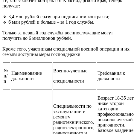
Те, кто заключит контракт от Краснодарского края, теперь
получат:
🔹 3,4 млн рублей сразу при подписании контракта;
🔹 6 млн рублей и больше – за 1 год службы.
Только за первый год службы военнослужащие могут
получить до 6 миллионов рублей.
Кроме того, участникам специальной военной операции и их
семьям доступны меры господдержки
№
Военно-учетные
Наименование
Требования к
п/
должности
должности
специальности
п
Возраст 18-35 лет
ниже второй
Специальности по
категории
эксплуатации и
профессионально
ремонту
психологической
радиотехнического,
пригодности.
радиоэлектронного,
Базовое владение
радиосвязного и