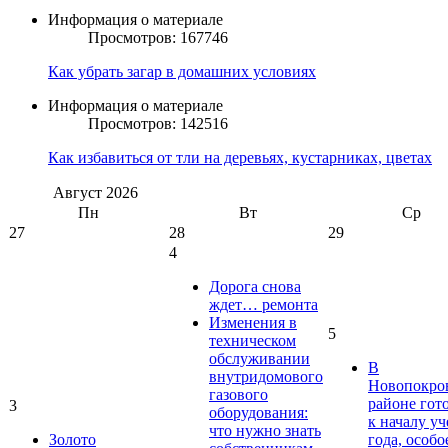
Информация о материале
Просмотров: 167746
Как убрать загар в домашних условиях
Информация о материале
Просмотров: 142516
Как избавиться от тли на деревьях, кустарниках, цветах
Август
2026
Пн
Вт
Ср
27
28
29
4
Дорога снова
ждет… ремонта
Изменения в
5
техническом
обслуживании
В
внутридомового
Новопокро
газового
районе гот
3
оборудования:
к началу у
что нужно знать
Золото
года, особо