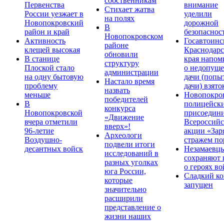
собственникам
Первенства
внимание
Стихает жатва
России уезжает в
уделили
на полях
Новопокровский
дорожной
В
район и край
безопаснос
Новопокровском
Активность
Госавтоинс
районе
клещей высокая
Краснодарс
обновили
В станице
края напом
структуру
Плоской стало
о недопущ
администрации
на одну бытовую
дачи (попы
Настало время
проблему
дачи) взято
назвать
меньше
Новопокро
победителей
В
полицейск
конкурса
Новопокровской
присоедини
«Движение
вчера отметили
Всероссийс
вверх»!
96-летие
акции «Зар
Археологи
Воздушно-
стражем по
подвели итоги
десантных войск
Незамаевц
исследований в
сохраняют 
разных уголках
о героях в
юга России,
Сладкий ко
которые
запущен
значительно
расширили
представление о
жизни наших