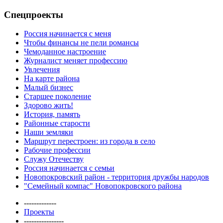
Спецпроекты
Россия начинается с меня
Чтобы финансы не пели романсы
Чемоданное настроение
Журналист меняет профессию
Увлечения
На карте района
Малый бизнес
Старшее поколение
Здорово жить!
История, память
Районные старости
Наши земляки
Маршрут перестроен: из города в село
Рабочие профессии
Служу Отечеству
Россия начинается с семьи
Новопокровский район - территория дружбы народов
"Семейный компас" Новопокровского района
-------------
Проекты
----------------