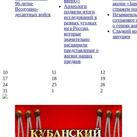
вверх»!
96-летие
акции «Зар
Археологи
Воздушно-
стражем по
подвели итоги
десантных войск
Незамаевц
исследований в
сохраняют 
разных уголках
о героях в
юга России,
Сладкий ко
которые
запущен
значительно
расширили
представление о
жизни наших
предков
10
11
12
17
18
19
24
25
26
31
1
2