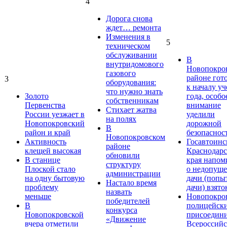
4
Дорога снова
ждет… ремонта
Изменения в
5
техническом
обслуживании
В
внутридомового
Новопокро
газового
районе гот
3
оборудования:
к началу у
что нужно знать
Золото
года, особо
собственникам
Первенства
внимание
Стихает жатва
России уезжает в
уделили
на полях
Новопокровский
дорожной
В
район и край
безопаснос
Новопокровском
Активность
Госавтоинс
районе
клещей высокая
Краснодарс
обновили
В станице
края напом
структуру
Плоской стало
о недопущ
администрации
на одну бытовую
дачи (попы
Настало время
проблему
дачи) взято
назвать
меньше
Новопокро
победителей
В
полицейск
конкурса
Новопокровской
присоедини
«Движение
вчера отметили
Всероссийс