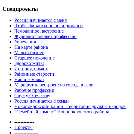
Спецпроекты
Россия начинается с меня
Чтобы финансы не пели романсы
Чемоданное настроение
Журналист меняет профессию
Увлечения
На карте района
Малый бизнес
Старшее поколение
Здорово жить!
История, память
Районные старости
Наши земляки
Маршрут перестроен: из города в село
Рабочие профессии
Служу Отечеству
Россия начинается с семьи
Новопокровский район - территория дружбы народов
"Семейный компас" Новопокровского района
-------------
Проекты
----------------