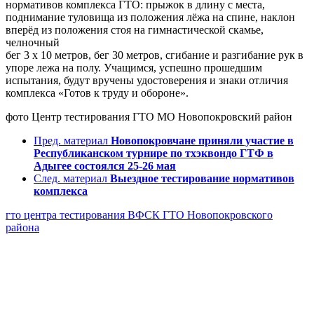
нормативов комплекса ГТО: прыжок в длину с места,
поднимание туловища из положения лёжа на спине, наклон
вперёд из положения стоя на гимнастической скамье,
челночный
бег 3 х 10 метров, бег 30 метров, сгибание и разгибание рук в
упоре лежа на полу. Учащимся, успешно прошедшим
испытания, будут вручены удостоверения и знаки отличия
комплекса «Готов к труду и обороне».
фото
Центр тестирования ГТО МО Новопокровский район
Пред. материал
Новопокровчане приняли участие в
Республиканском турнире по тхэквондо ГТФ в
Адыгее состоялся 25-26 мая
След. материал
Выездное тестирование нормативов
комплекса
гто
центра тестирования ВФСК ГТО Новопокровского
района