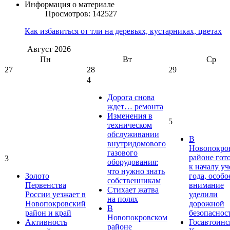
Информация о материале
Просмотров: 142527
Как избавиться от тли на деревьях, кустарниках, цветах
Август
2026
Пн
Вт
Ср
27
28
29
4
Дорога снова
ждет… ремонта
Изменения в
5
техническом
обслуживании
В
внутридомового
Новопокро
газового
районе гот
3
оборудования:
к началу у
что нужно знать
Золото
года, особо
собственникам
Первенства
внимание
Стихает жатва
России уезжает в
уделили
на полях
Новопокровский
дорожной
В
район и край
безопаснос
Новопокровском
Активность
Госавтоинс
районе