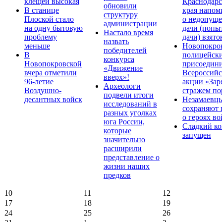
клещей высокая
Краснодарс
обновили
В станице
края напом
структуру
Плоской стало
о недопущ
администрации
на одну бытовую
дачи (попы
Настало время
проблему
дачи) взято
назвать
меньше
Новопокро
победителей
В
полицейск
конкурса
Новопокровской
присоедини
«Движение
вчера отметили
Всероссийс
вверх»!
96-летие
акции «Зар
Археологи
Воздушно-
стражем по
подвели итоги
десантных войск
Незамаевц
исследований в
сохраняют 
разных уголках
о героях в
юга России,
Сладкий ко
которые
запущен
значительно
расширили
представление о
жизни наших
предков
10
11
12
17
18
19
24
25
26