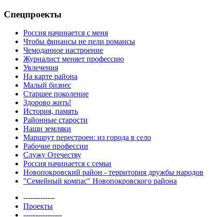
Спецпроекты
Россия начинается с меня
Чтобы финансы не пели романсы
Чемоданное настроение
Журналист меняет профессию
Увлечения
На карте района
Малый бизнес
Старшее поколение
Здорово жить!
История, память
Районные старости
Наши земляки
Маршрут перестроен: из города в село
Рабочие профессии
Служу Отечеству
Россия начинается с семьи
Новопокровский район - территория дружбы народов
"Семейный компас" Новопокровского района
-------------
Проекты
----------------