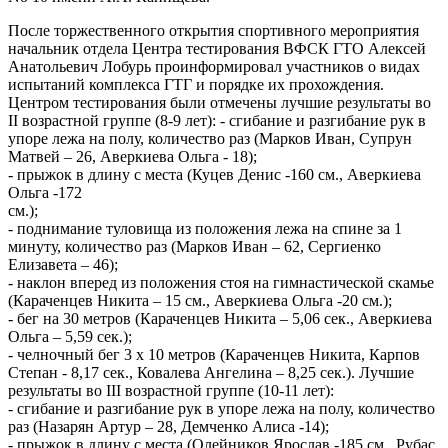
После торжественного открытия спортивного мероприятия
начальник отдела Центра тестирования ВФСК ГТО Алексей
Анатольевич Лобурь проинформировал участников о видах
испытаний комплекса ГТГ и порядке их прохождения.
Центром тестирования были отмечены лучшие результаты во
II возрастной группе (8-9 лет): - сгибание и разгибание рук в
упоре лежа на полу, количество раз (Марков Иван, Супрун
Матвей – 26, Аверкиева Ольга - 18);
- прыжок в длину с места (Куцев Денис -160 см., Аверкиева
Ольга -172
см.);
- поднимание туловища из положения лежа на спине за 1
минуту, количество раз (Марков Иван – 62, Сергиенко
Елизавета – 46);
- наклон вперед из положения стоя на гимнастической скамье
(Караченцев Никита – 15 см., Аверкиева Ольга -20 см.);
- бег на 30 метров (Караченцев Никита – 5,06 сек., Аверкиева
Ольга – 5,59 сек.);
- челночный бег 3 х 10 метров (Караченцев Никита, Карпов
Степан - 8,17 сек., Ковалева Ангелина – 8,25 сек.). Лучшие
результаты во III возрастной группе (10-11 лет):
- сгибание и разгибание рук в упоре лежа на полу, количество
раз (Назарян Артур – 28, Демченко Алиса -14);
- прыжок в длину с места (Олейников Ярослав -185 см., Рубас