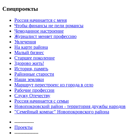
Спецпроекты
Россия начинается с меня
Чтобы финансы не пели романсы
Чемоданное настроение
Журналист меняет профессию
Увлечения
На карте района
Малый бизнес
Старшее поколение
Здорово жить!
История, память
Районные старости
Наши земляки
Маршрут перестроен: из города в село
Рабочие профессии
Служу Отечеству
Россия начинается с семьи
Новопокровский район - территория дружбы народов
"Семейный компас" Новопокровского района
-------------
Проекты
----------------