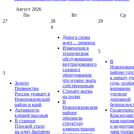
Август
2026
Пн
Вт
Ср
27
28
29
4
Дорога снова
ждет… ремонта
Изменения в
5
техническом
обслуживании
В
внутридомового
Новопокро
газового
районе гот
3
оборудования:
к началу у
что нужно знать
Золото
года, особо
собственникам
Первенства
внимание
Стихает жатва
России уезжает в
уделили
на полях
Новопокровский
дорожной
В
район и край
безопаснос
Новопокровском
Активность
Госавтоинс
районе
клещей высокая
Краснодарс
обновили
В станице
края напом
структуру
Плоской стало
о недопущ
администрации
на одну бытовую
дачи (попы