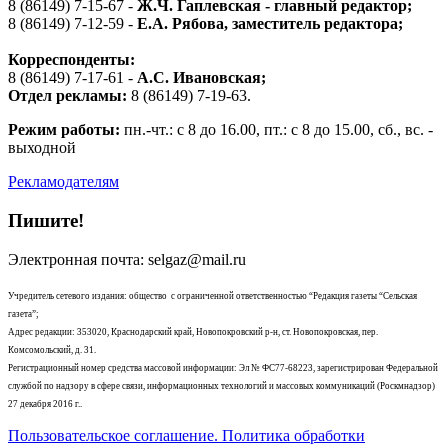
8 (86149) 7-15-67 -
Ж.Ч. Гаплевская - главный редактор;
8 (86149) 7-12-59 -
Е.А. Рябова
, заместитель редактора;
Корреспонденты:
8 (86149) 7-17-61 -
А.С. Ивановская;
Отдел рекламы:
8 (86149) 7-19-63.
Режим работы:
пн.-чт.: с 8 до 16.00, пт.: с 8 до 15.00, сб., вс. -
выходной
Рекламодателям
Пишите!
Электронная почта: selgaz@mail.ru
Учредитель сетевого издания: общество с ограниченной ответственностью “Редакция газеты “Сельская
газета”;
Адрес редакции: 353020, Краснодарский край, Новопокровский р-н, ст. Новопокровская, пер.
Комсомольский, д. 31.
Регистрационный номер средства массовой информации: Эл № ФС77-68223, зарегистрирован Федеральной
службой по надзору в сфере связи, информационных технологий и массовых коммуникаций (Роскмнадзор)
27 декабря 2016 г..
Пользовательское соглашение. Политика обработки