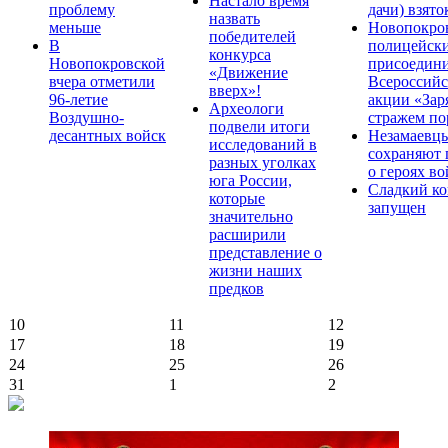
Настало время
проблему
дачи) взято
назвать
меньше
Новопокро
победителей
В
полицейск
конкурса
Новопокровской
присоедини
«Движение
вчера отметили
Всероссийс
вверх»!
96-летие
акции «Зар
Археологи
Воздушно-
стражем по
подвели итоги
десантных войск
Незамаевц
исследований в
сохраняют 
разных уголках
о героях в
юга России,
Сладкий ко
которые
запущен
значительно
расширили
представление о
жизни наших
предков
10
11
12
17
18
19
24
25
26
31
1
2