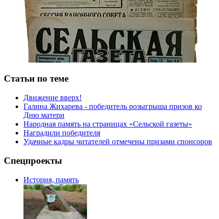
Статьи по теме
Движение вверх!
Галина Жихарева - победитель розыгрыша призов ко
Дню матери
Народная память на страницах «Сельской газеты»
Наградили победителя
Удачные кадры читателей отмечены призами спонсоров
Спецпроекты
История, память