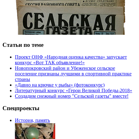
Статьи по теме
Проект ОНФ «Народная оценка качества» запускает
конкурс «Вот ТАК объявление!»
Новопокровский район и Убеженское сельское
поселение признаны лучшими в спортивной практике
страны
«Давно на крючке у рыбы» (фотоконкурс)
Литературный конкурс «Герои Великой Победы-2018»
Создадим снежный номер "Сельской газеты" вместе!
Спецпроекты
История, память