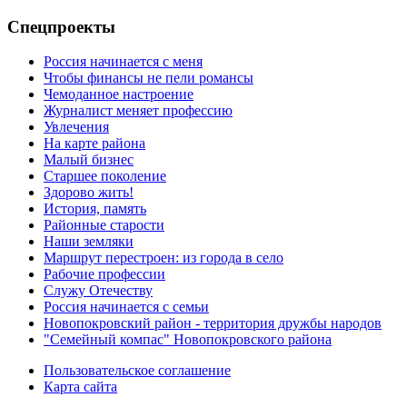
Спецпроекты
Россия начинается с меня
Чтобы финансы не пели романсы
Чемоданное настроение
Журналист меняет профессию
Увлечения
На карте района
Малый бизнес
Старшее поколение
Здорово жить!
История, память
Районные старости
Наши земляки
Маршрут перестроен: из города в село
Рабочие профессии
Служу Отечеству
Россия начинается с семьи
Новопокровский район - территория дружбы народов
"Семейный компас" Новопокровского района
Пользовательское соглашение
Карта сайта