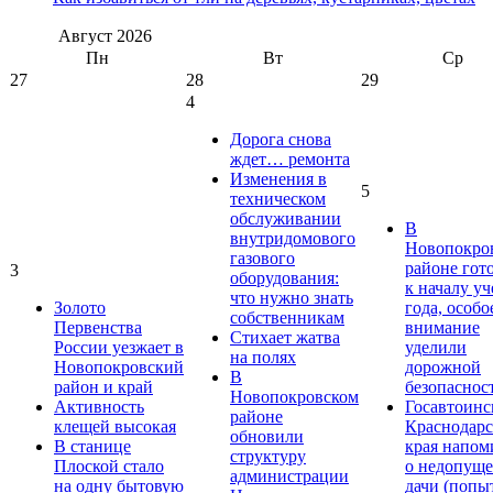
Август
2026
Пн
Вт
Ср
27
28
29
4
Дорога снова
ждет… ремонта
Изменения в
5
техническом
обслуживании
В
внутридомового
Новопокро
газового
районе гот
3
оборудования:
к началу у
что нужно знать
Золото
года, особо
собственникам
Первенства
внимание
Стихает жатва
России уезжает в
уделили
на полях
Новопокровский
дорожной
В
район и край
безопаснос
Новопокровском
Активность
Госавтоинс
районе
клещей высокая
Краснодарс
обновили
В станице
края напом
структуру
Плоской стало
о недопущ
администрации
на одну бытовую
дачи (попы