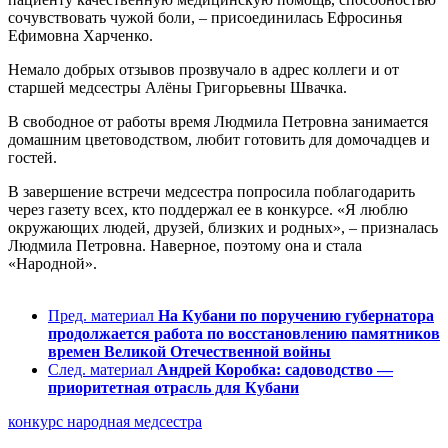
сочувствовать чужой боли, – присоединилась Ефросинья
Ефимовна Харченко.
Немало добрых отзывов прозвучало в адрес коллеги и от
старшей медсестры Алёны Григорьевны Швачка.
В свободное от работы время Людмила Петровна занимается
домашним цветоводством, любит готовить для домочадцев и
гостей.
В завершение встречи медсестра попросила поблагодарить
через газету всех, кто поддержал ее в конкурсе. «Я люблю
окружающих людей, друзей, близких и родных», – призналась
Людмила Петровна. Наверное, поэтому она и стала
«Народной».
Пред. материал
На Кубани по поручению губернатора
продолжается работа по восстановлению памятников
времен Великой Отечественной войны
След. материал
Андрей Коробка: садоводство —
приоритетная отрасль для Кубани
конкурс
народная медсестра