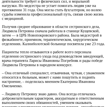
деятельности требует и физических сил, и моральной
нагрузки. Но медсестра не устает помогать людям уже на
протяжении 31 года. Она могла стать бухгалтером, но волею
судьбы изменила профессиональный путь, связав свою жизнь
с медициной.
Получив среднее образование в области сестринского дела,
Людмила Петровна сначала работала в станице Кущевской,
затем — в ЦРБ Новопокровского района. Была медсестрой в
физкабинете, приемном, терапевтическом, хирургическом
отделениях. Калниболотской больнице посвятила уже 23 года.
Пациенты тепло отзываются о работе всего персонала
отделения сестринского ухода под руководством заведующей,
врача-терапевта Ларисы Ивановны Погребняк и рады победе
Людмилы Петровны в народном конкурсе.
– Она отличный специалист, отзывчивая, чуткая, с уважением
относится к больным, может с нами пошутить и поднять
настроение, – поделилась мнением Екатерина Ивановна
Омельченко.
– Людмилу Петровну знаю давно. Она всегда отличалась
доброжелательным характером, аккуратным и ответственным
выполнением своих обязанностей, умением оказывать
пациенту качественную медицинскую помощь, способностью