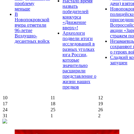
Настало время
проблему
дачи) взято
назвать
меньше
Новопокро
победителей
В
полицейск
конкурса
Новопокровской
присоедини
«Движение
вчера отметили
Всероссийс
вверх»!
96-летие
акции «Зар
Археологи
Воздушно-
стражем по
подвели итоги
десантных войск
Незамаевц
исследований в
сохраняют 
разных уголках
о героях в
юга России,
Сладкий ко
которые
запущен
значительно
расширили
представление о
жизни наших
предков
10
11
12
17
18
19
24
25
26
31
1
2