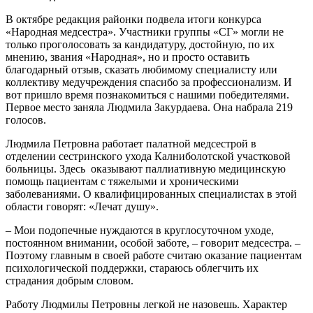
В октябре редакция районки подвела итоги конкурса
«Народная медсестра». Участники группы «СГ» могли не
только проголосовать за кандидатуру, достойную, по их
мнению, звания «Народная», но и просто оставить
благодарный отзыв, сказать любимому специалисту или
коллективу медучреждения спасибо за профессионализм. И
вот пришло время познакомиться с нашими победителями.
Первое место заняла Людмила Закурдаева. Она набрала 219
голосов.
Людмила Петровна работает палатной медсестрой в
отделении сестринского ухода Калниболотской участковой
больницы. Здесь оказывают паллиативную медицинскую
помощь пациентам с тяжелыми и хроническими
заболеваниями. О квалифицированных специалистах в этой
области говорят: «Лечат душу».
– Мои подопечные нуждаются в круглосуточном уходе,
постоянном внимании, особой заботе, – говорит медсестра. –
Поэтому главным в своей работе считаю оказание пациентам
психологической поддержки, стараюсь облегчить их
страдания добрым словом.
Работу Людмилы Петровны легкой не назовешь. Характер