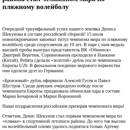
пляжному волейболу
Очередной триумфальный успех нашего земляка Дениса
Шекунова в составе российской сборной! 15 июля
новопокровчанин завоевал титул чемпиона мира по пляжному
волейболу среди спортсменов до 19 лет. В паре с ним медаль
высшей пробы выиграл представитель ВК «Обнинск»
Дмитрий Веретюк. Соревнования проходили в Нанкине
(Китай). Ребята сделали «золотой» дубль после чемпионата
Европы U20. В финальном поединке мирового первенства
они одолели дуэт из Германии.
«Бронзовый» дубль оформили Алексей Гусев и Павел
Шустров. Среди девушек очередную победу после
чемпионата Европы праздновала обнинская пара в составе
Марии Бочаровой и Марии Ворониной.
Наши поздравления российским призерам чемпионата мира!
Отметим, Денис Шекунов стал первым чемпионом мира по
«пляжке» в спортивной летописи района. До него так высоко
на волейбольный олимп удалось подняться только Артему