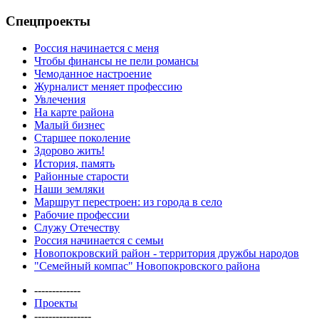
Спецпроекты
Россия начинается с меня
Чтобы финансы не пели романсы
Чемоданное настроение
Журналист меняет профессию
Увлечения
На карте района
Малый бизнес
Старшее поколение
Здорово жить!
История, память
Районные старости
Наши земляки
Маршрут перестроен: из города в село
Рабочие профессии
Служу Отечеству
Россия начинается с семьи
Новопокровский район - территория дружбы народов
"Семейный компас" Новопокровского района
-------------
Проекты
----------------