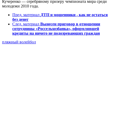
Кучеренко — серебряному призеру чемпионата мира среди
молодежи 2010 года.
Пред. материал
ДТП и мошенники - как не остаться
без денег
След. материал
Вынесен приговор в отношении
сотрудницы «Россельхозбанка», оформлявшей
кредиты на ничего не подозревающих граждан
пляжный волейбол