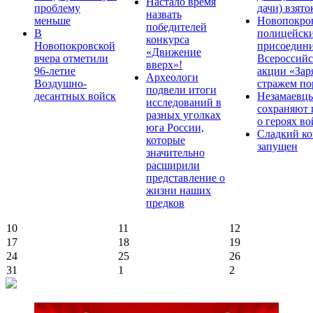
Настало время
проблему
дачи) взято
назвать
меньше
Новопокро
победителей
В
полицейск
конкурса
Новопокровской
присоедини
«Движение
вчера отметили
Всероссийс
вверх»!
96-летие
акции «Зар
Археологи
Воздушно-
стражем по
подвели итоги
десантных войск
Незамаевц
исследований в
сохраняют 
разных уголках
о героях в
юга России,
Сладкий ко
которые
запущен
значительно
расширили
представление о
жизни наших
предков
10
11
12
17
18
19
24
25
26
31
1
2