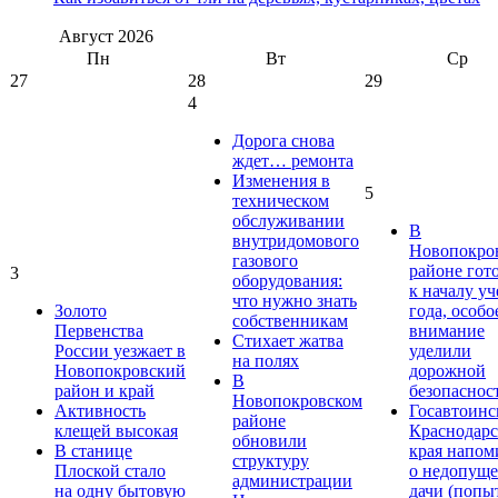
Август
2026
Пн
Вт
Ср
27
28
29
4
Дорога снова
ждет… ремонта
Изменения в
5
техническом
обслуживании
В
внутридомового
Новопокро
газового
районе гот
3
оборудования:
к началу у
что нужно знать
Золото
года, особо
собственникам
Первенства
внимание
Стихает жатва
России уезжает в
уделили
на полях
Новопокровский
дорожной
В
район и край
безопаснос
Новопокровском
Активность
Госавтоинс
районе
клещей высокая
Краснодарс
обновили
В станице
края напом
структуру
Плоской стало
о недопущ
администрации
на одну бытовую
дачи (попы