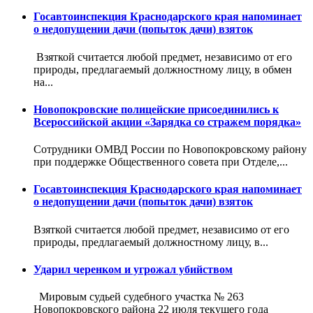
Госавтоинспекция Краснодарского края напоминает
о недопущении дачи (попыток дачи) взяток
Взяткой считается любой предмет, независимо от его
природы, предлагаемый должностному лицу, в обмен
на...
Новопокровские полицейские присоединились к
Всероссийской акции «Зарядка со стражем порядка»
Сотрудники ОМВД России по Новопокровскому району
при поддержке Общественного совета при Отделе,...
Госавтоинспекция Краснодарского края напоминает
о недопущении дачи (попыток дачи) взяток
Взяткой считается любой предмет, независимо от его
природы, предлагаемый должностному лицу, в...
Ударил черенком и угрожал убийством
Мировым судьей судебного участка № 263
Новопокровского района 22 июля текущего года