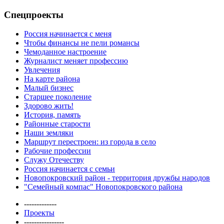
Спецпроекты
Россия начинается с меня
Чтобы финансы не пели романсы
Чемоданное настроение
Журналист меняет профессию
Увлечения
На карте района
Малый бизнес
Старшее поколение
Здорово жить!
История, память
Районные старости
Наши земляки
Маршрут перестроен: из города в село
Рабочие профессии
Служу Отечеству
Россия начинается с семьи
Новопокровский район - территория дружбы народов
"Семейный компас" Новопокровского района
-------------
Проекты
----------------