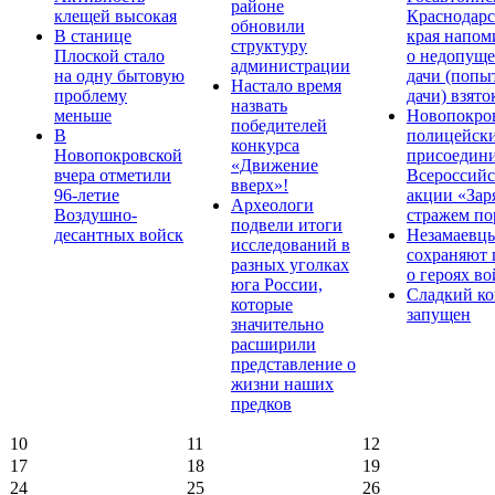
районе
клещей высокая
Краснодарс
обновили
В станице
края напом
структуру
Плоской стало
о недопущ
администрации
на одну бытовую
дачи (попы
Настало время
проблему
дачи) взято
назвать
меньше
Новопокро
победителей
В
полицейск
конкурса
Новопокровской
присоедини
«Движение
вчера отметили
Всероссийс
вверх»!
96-летие
акции «Зар
Археологи
Воздушно-
стражем по
подвели итоги
десантных войск
Незамаевц
исследований в
сохраняют 
разных уголках
о героях в
юга России,
Сладкий ко
которые
запущен
значительно
расширили
представление о
жизни наших
предков
10
11
12
17
18
19
24
25
26