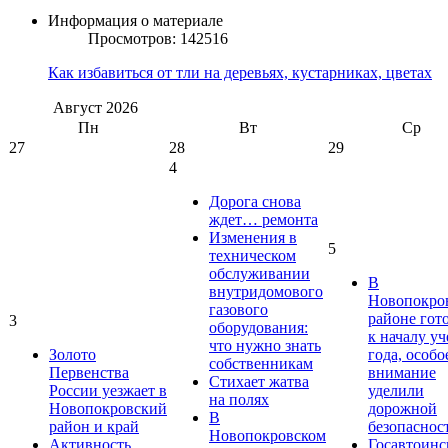
Информация о материале
Просмотров: 142516
Как избавиться от тли на деревьях, кустарниках, цветах
Август
2026
Пн
Вт
Ср
27
28
29
4
Дорога снова
ждет… ремонта
Изменения в
5
техническом
обслуживании
В
внутридомового
Новопокро
газового
районе гот
3
оборудования:
к началу у
что нужно знать
Золото
года, особо
собственникам
Первенства
внимание
Стихает жатва
России уезжает в
уделили
на полях
Новопокровский
дорожной
В
район и край
безопаснос
Новопокровском
Активность
Госавтоинс