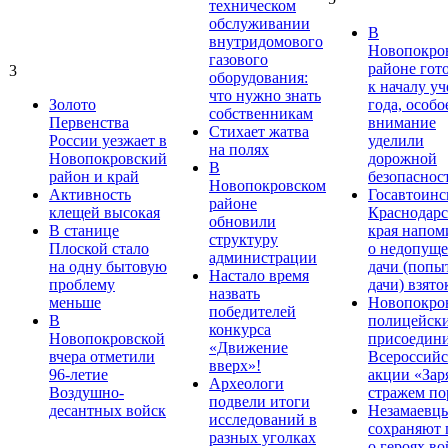
техническом
обслуживании
В
внутридомового
Новопокро
газового
районе гот
3
оборудования:
к началу у
что нужно знать
Золото
года, особо
собственникам
Первенства
внимание
Стихает жатва
России уезжает в
уделили
на полях
Новопокровский
дорожной
В
район и край
безопаснос
Новопокровском
Активность
Госавтоинс
районе
клещей высокая
Краснодарс
обновили
В станице
края напом
структуру
Плоской стало
о недопущ
администрации
на одну бытовую
дачи (попы
Настало время
проблему
дачи) взято
назвать
меньше
Новопокро
победителей
В
полицейск
конкурса
Новопокровской
присоедини
«Движение
вчера отметили
Всероссийс
вверх»!
96-летие
акции «Зар
Археологи
Воздушно-
стражем по
подвели итоги
десантных войск
Незамаевц
исследований в
сохраняют 
разных уголках
о героях в