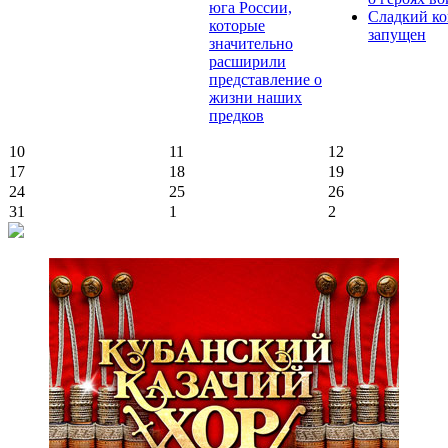
юга России,
Сладкий ко
которые
запущен
значительно
расширили
представление о
жизни наших
предков
10
11
12
17
18
19
24
25
26
31
1
2