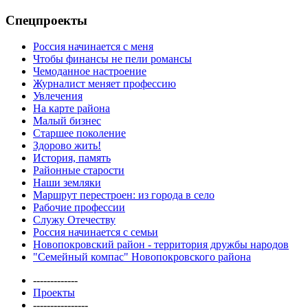
Спецпроекты
Россия начинается с меня
Чтобы финансы не пели романсы
Чемоданное настроение
Журналист меняет профессию
Увлечения
На карте района
Малый бизнес
Старшее поколение
Здорово жить!
История, память
Районные старости
Наши земляки
Маршрут перестроен: из города в село
Рабочие профессии
Служу Отечеству
Россия начинается с семьи
Новопокровский район - территория дружбы народов
"Семейный компас" Новопокровского района
-------------
Проекты
----------------