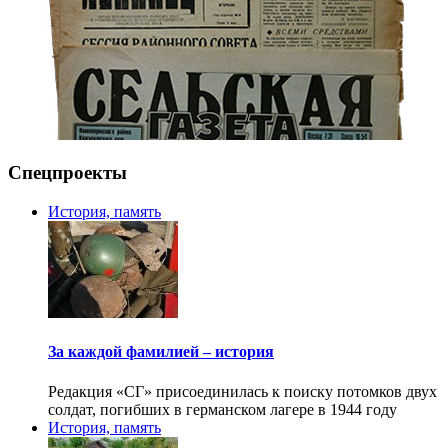
Спецпроекты
История, память
За каждой фамилией – история
Редакция «СГ» присоединилась к поиску потомков двух
солдат, погибших в германском лагере в 1944 году
История, память