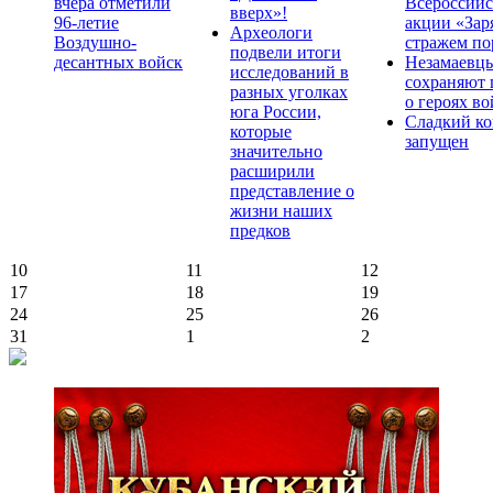
вчера отметили
Всероссийс
вверх»!
96-летие
акции «Зар
Археологи
Воздушно-
стражем по
подвели итоги
десантных войск
Незамаевц
исследований в
сохраняют 
разных уголках
о героях в
юга России,
Сладкий ко
которые
запущен
значительно
расширили
представление о
жизни наших
предков
10
11
12
17
18
19
24
25
26
31
1
2