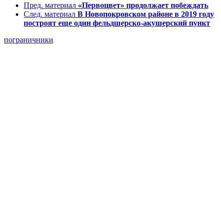
Пред. материал
«Первоцвет» продолжает побеждать
След. материал
В Новопокровском районе в 2019 году
построят еще один фельдшерско-акушерский пункт
пограничники