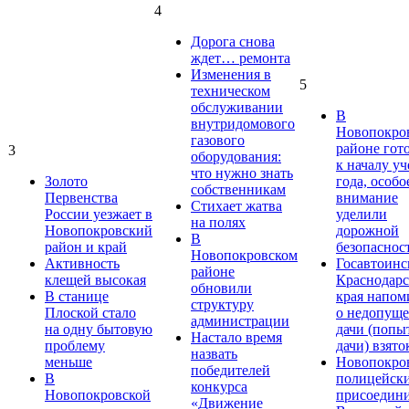
4
Дорога снова
ждет… ремонта
Изменения в
5
техническом
обслуживании
В
внутридомового
Новопокро
газового
районе гот
3
оборудования:
к началу у
что нужно знать
Золото
года, особо
собственникам
Первенства
внимание
Стихает жатва
России уезжает в
уделили
на полях
Новопокровский
дорожной
В
район и край
безопаснос
Новопокровском
Активность
Госавтоинс
районе
клещей высокая
Краснодарс
обновили
В станице
края напом
структуру
Плоской стало
о недопущ
администрации
на одну бытовую
дачи (попы
Настало время
проблему
дачи) взято
назвать
меньше
Новопокро
победителей
В
полицейск
конкурса
Новопокровской
присоедини
«Движение