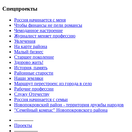
Спецпроекты
Россия начинается с меня
Чтобы финансы не пели романсы
Чемоданное настроение
Журналист меняет профессию
Увлечения
На карте района
Малый бизнес
Старшее поколение
Здорово жить!
История, память
Районные старости
Наши земляки
Маршрут перестроен: из города в село
Рабочие профессии
Служу Отечеству
Россия начинается с семьи
Новопокровский район - территория дружбы народов
"Семейный компас" Новопокровского района
-------------
Проекты
----------------