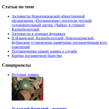
Статьи по теме
Активисты Новопокровской общественной
организации «Пограничник» посетили детский
оздоровительный лагерь «Чайка» в станице
Калниболотской
Активисты в зеленых фуражках
В Ильинской, Калниболотской, Новопокровской,
Кубанском установлены памятники пограничникам всех
поколений
Пограничники хранят память о службе
Крепко пограничное братство
Спецпроекты
История, память
За каждой фамилией – история