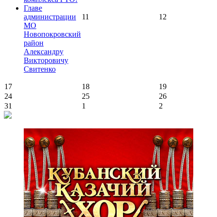
Главе
администрации
11
12
МО
Новопокровский
район
Александру
Викторовичу
Свитенко
17
18
19
24
25
26
31
1
2