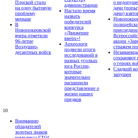
Плоской стало
о недопущ
администрации
на одну бытовую
дачи (попы
Настало время
проблему
дачи) взято
назвать
меньше
Новопокро
победителей
В
полицейск
конкурса
Новопокровской
присоедини
«Движение
вчера отметили
Всероссийс
вверх»!
96-летие
акции «Зар
Археологи
Воздушно-
стражем по
подвели итоги
десантных войск
Незамаевц
исследований в
сохраняют 
разных уголках
о героях в
юга России,
Сладкий ко
которые
запущен
значительно
расширили
представление о
жизни наших
предков
10
Вниманию
обладателей
золотых знаков
комплекса ГТО!