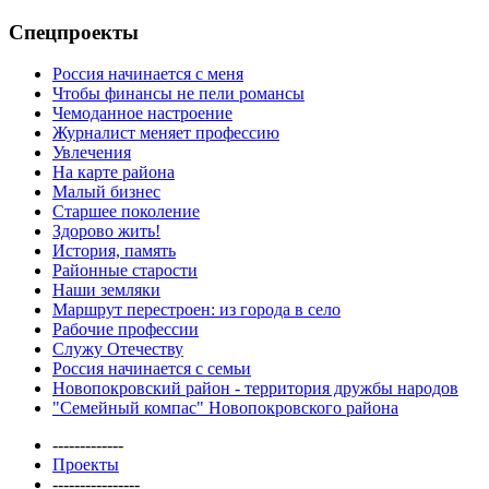
Спецпроекты
Россия начинается с меня
Чтобы финансы не пели романсы
Чемоданное настроение
Журналист меняет профессию
Увлечения
На карте района
Малый бизнес
Старшее поколение
Здорово жить!
История, память
Районные старости
Наши земляки
Маршрут перестроен: из города в село
Рабочие профессии
Служу Отечеству
Россия начинается с семьи
Новопокровский район - территория дружбы народов
"Семейный компас" Новопокровского района
-------------
Проекты
----------------