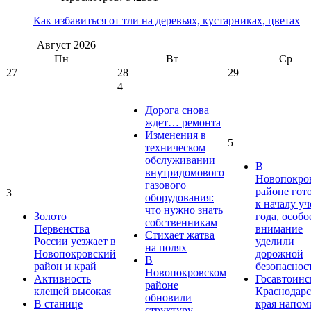
Как избавиться от тли на деревьях, кустарниках, цветах
Август
2026
Пн
Вт
Ср
27
28
29
4
Дорога снова
ждет… ремонта
Изменения в
5
техническом
обслуживании
В
внутридомового
Новопокро
газового
районе гот
3
оборудования:
к началу у
что нужно знать
Золото
года, особо
собственникам
Первенства
внимание
Стихает жатва
России уезжает в
уделили
на полях
Новопокровский
дорожной
В
район и край
безопаснос
Новопокровском
Активность
Госавтоинс
районе
клещей высокая
Краснодарс
обновили
В станице
края напом
структуру