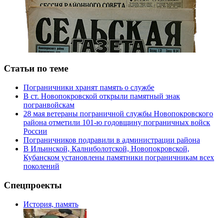
Статьи по теме
Пограничники хранят память о службе
В ст. Новопокровской открыли памятный знак
погранвойскам
28 мая ветераны пограничной службы Новопокровского
района отметили 101-ю годовщину пограничных войск
России
Пограничников подравили в администрации района
В Ильинской, Калниболотской, Новопокровской,
Кубанском установлены памятники пограничникам всех
поколений
Спецпроекты
История, память