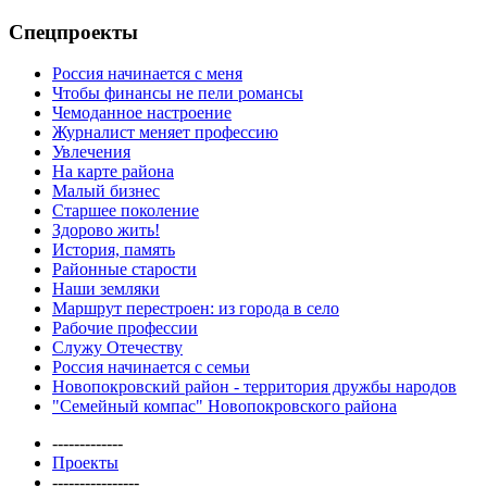
Спецпроекты
Россия начинается с меня
Чтобы финансы не пели романсы
Чемоданное настроение
Журналист меняет профессию
Увлечения
На карте района
Малый бизнес
Старшее поколение
Здорово жить!
История, память
Районные старости
Наши земляки
Маршрут перестроен: из города в село
Рабочие профессии
Служу Отечеству
Россия начинается с семьи
Новопокровский район - территория дружбы народов
"Семейный компас" Новопокровского района
-------------
Проекты
----------------