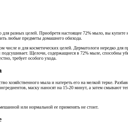
для разных целей. Приобретя настоящее 72% мыло, вы купите н
азить любые предметы домашнего обихода.
 том числе и для косметических целей. Дерматологи нередко дл
о и подсушивает. Щелочи, содержащиеся в 72% мыле, способны уб
стно, требует особого ухода.
а
во хозяйственного мыла и натереть его на мелкой терке. Разбави
гредиентов, маску наносят на 15-20 минут, а затем смывают те
смешанной или нормальной ее применять не стоит.
е