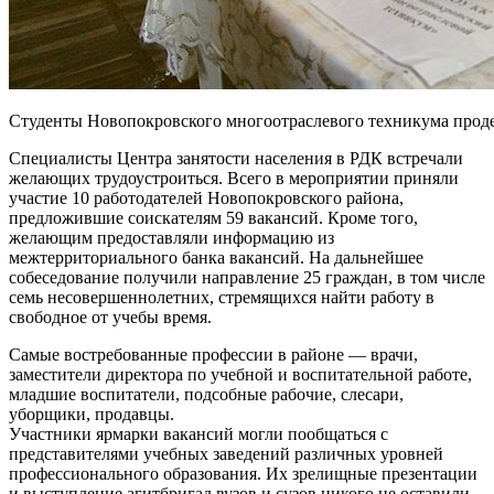
Студенты Новопокровского многоотраслевого техникума прод
Специалисты Центра занятости населения в РДК встречали
желающих трудоустроиться. Всего в мероприятии приняли
участие 10 работодателей Новопокровского района,
предложившие соискателям 59 вакансий. Кроме того,
желающим предоставляли информацию из
межтерриториального банка вакансий. На дальнейшее
собеседование получили направление 25 граждан, в том числе
семь несовершеннолетних, стремящихся найти работу в
свободное от учебы время.
Самые востребованные профессии в районе — врачи,
заместители директора по учебной и воспитательной работе,
младшие воспитатели, подсобные рабочие, слесари,
уборщики, продавцы.
Участники ярмарки вакансий могли пообщаться с
представителями учебных заведений различных уровней
профессионального образования. Их зрелищные презентации
и выступление агитбригад вузов и сузов никого не оставили