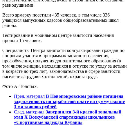
равнодушными.
Всего ярмарку посетили 435 человек, в том числе 336
учащихся выпускных классов общеобразовательных школ
района.
Тестирование в мобильном центре занятости населения
прошли 15 человек.
Специалисты Центра занятости консультировали граждан по
вопросам участия в программах занятости населения,
профобучения, получения дополнительного образования (в
том числе женщин, находящихся в отпуске по уходу за детьми
в возрасте до трех лет), законодательства в сфере занятости
населения, трудовых отношений, охраны труда.
Фото А. Толстых.
Пред. материал
В Новопокровском районе погашена
задолженность по заработной плате на сумму свыше
3 миллионов рублей
След. материал
Завершился 3-й краевой зональный
этап Х Всекубанской спартакиады школьников
«Спортивные надежды Кубани»