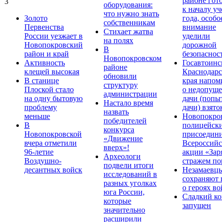
районе гот
3
оборудования:
к началу у
что нужно знать
Золото
года, особо
собственникам
Первенства
внимание
Стихает жатва
России уезжает в
уделили
на полях
Новопокровский
дорожной
В
район и край
безопаснос
Новопокровском
Активность
Госавтоинс
районе
клещей высокая
Краснодарс
обновили
В станице
края напом
структуру
Плоской стало
о недопущ
администрации
на одну бытовую
дачи (попы
Настало время
проблему
дачи) взято
назвать
меньше
Новопокро
победителей
В
полицейск
конкурса
Новопокровской
присоедини
«Движение
вчера отметили
Всероссийс
вверх»!
96-летие
акции «Зар
Археологи
Воздушно-
стражем по
подвели итоги
десантных войск
Незамаевц
исследований в
сохраняют 
разных уголках
о героях в
юга России,
Сладкий ко
которые
запущен
значительно
расширили