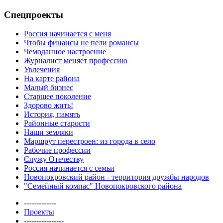
Спецпроекты
Россия начинается с меня
Чтобы финансы не пели романсы
Чемоданное настроение
Журналист меняет профессию
Увлечения
На карте района
Малый бизнес
Старшее поколение
Здорово жить!
История, память
Районные старости
Наши земляки
Маршрут перестроен: из города в село
Рабочие профессии
Служу Отечеству
Россия начинается с семьи
Новопокровский район - территория дружбы народов
"Семейный компас" Новопокровского района
-------------
Проекты
----------------