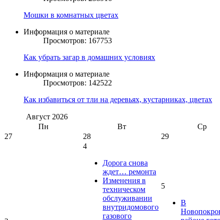
Мошки в комнатных цветах
Информация о материале
Просмотров: 167753
Как убрать загар в домашних условиях
Информация о материале
Просмотров: 142522
Как избавиться от тли на деревьях, кустарниках, цветах
Август
2026
Пн
Вт
Ср
27
28
29
4
Дорога снова
ждет… ремонта
Изменения в
5
техническом
обслуживании
В
внутридомового
Новопокро
газового